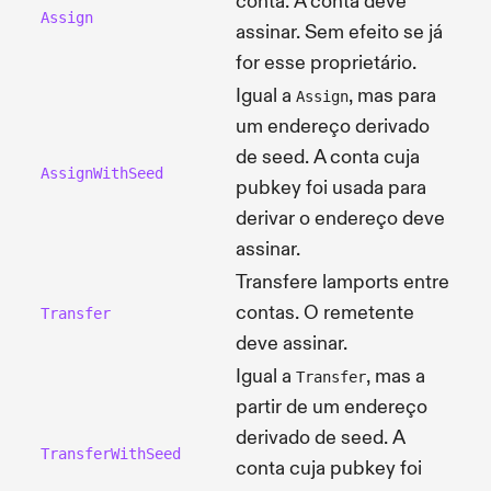
conta. A conta deve
Assign
assinar. Sem efeito se já
for esse proprietário.
Igual a
, mas para
Assign
um endereço derivado
de seed. A conta cuja
AssignWithSeed
pubkey foi usada para
derivar o endereço deve
assinar.
Transfere lamports entre
contas. O remetente
Transfer
deve assinar.
Igual a
, mas a
Transfer
partir de um endereço
derivado de seed. A
TransferWithSeed
conta cuja pubkey foi