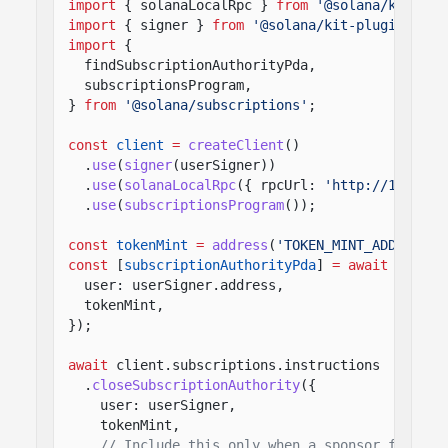
import
{ solanaLocalRpc }
from
'@solana/kit-plu
import
{ signer }
from
'@solana/kit-plugin-sign
import
{
findSubscriptionAuthorityPda,
subscriptionsProgram,
}
from
'@solana/subscriptions'
;
const
client
=
createClient
()
.
use
(
signer
(userSigner))
.
use
(
solanaLocalRpc
({ rpcUrl:
'http://127.0.0
.
use
(
subscriptionsProgram
());
const
tokenMint
=
address
(
'TOKEN_MINT_ADDRESS_H
const
[
subscriptionAuthorityPda
]
= await
findSu
user: userSigner.address,
tokenMint,
});
await
client.subscriptions.instructions
.
closeSubscriptionAuthority
({
user: userSigner,
tokenMint,
// Include this only when a sponsor funded 