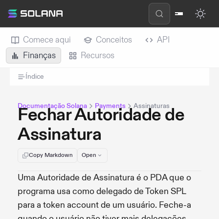
Comece aqui
Conceitos
API
Finanças
Recursos
Índice
Documentação Solana
Payments
Assinaturas
Fechar Autoridade de
Assinatura
Copy Markdown
Open
Uma Autoridade de Assinatura é o PDA que o
programa usa como delegado de Token SPL
para a token account de um usuário. Feche-a
quando o usuário não tiver mais delegações