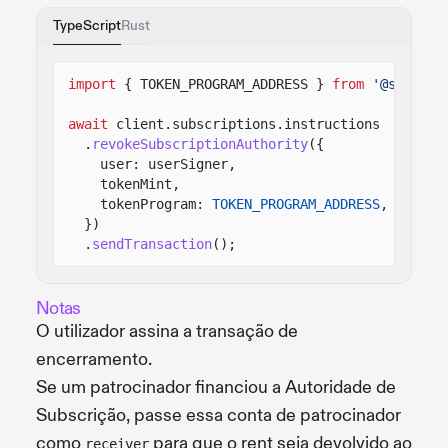
TypeScript
Rust
import
{ TOKEN_PROGRAM_ADDRESS }
from
'@solana-
await
client.subscriptions.instructions
.
revokeSubscriptionAuthority
({
user: userSigner,
tokenMint,
tokenProgram:
TOKEN_PROGRAM_ADDRESS
,
})
.
sendTransaction
();
Notas
O utilizador assina a transação de
encerramento.
Se um patrocinador financiou a Autoridade de
Subscrição, passe essa conta de patrocinador
como
para que o rent seja devolvido ao
receiver