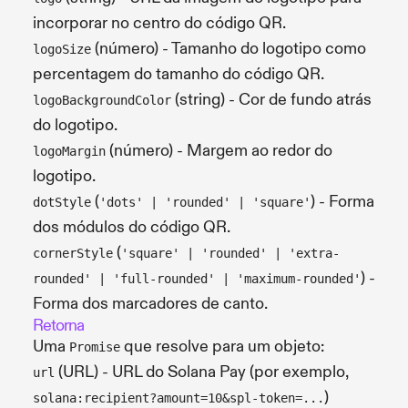
incorporar no centro do código QR.
(número) - Tamanho do logotipo como
logoSize
percentagem do tamanho do código QR.
(string) - Cor de fundo atrás
logoBackgroundColor
do logotipo.
(número) - Margem ao redor do
logoMargin
logotipo.
(
) - Forma
dotStyle
'dots' | 'rounded' | 'square'
dos módulos do código QR.
(
cornerStyle
'square' | 'rounded' | 'extra-
) -
rounded' | 'full-rounded' | 'maximum-rounded'
Forma dos marcadores de canto.
Retorna
Uma
que resolve para um objeto:
Promise
(URL) - URL do Solana Pay (por exemplo,
url
)
solana:recipient?amount=10&spl-token=...