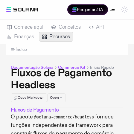
Perguntar à IA
Comece aqui
Conceitos
API
Finanças
Recursos
Índice
Documentação Solana
Commerce Kit
Início Rápido
Fluxos de Pagamento
Headless
Copy Markdown
Open
Fluxos de Pagamento
O pacote
fornece
@solana-commerce/headless
funções independentes de framework para
construir fluxos de pagamento de comércio.