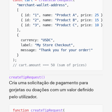
"merchant-wallet-address"
,
[
{ id:
"1"
, name:
"Product A"
, price:
25
},
{ id:
"2"
, name:
"Product B"
, price:
15
},
{ id:
"3"
, name:
"Product C"
, price:
10
}
],
{
currency:
"USDC"
,
label:
"My Store Checkout"
,
message:
"Thank you for your order!"
}
);
// cart.amount === 50 (sum of prices)
createTipRequest()
Cria uma solicitação de pagamento para
gorjetas ou doações com um valor definido
pelo utilizador.
function
createTipRequest
(