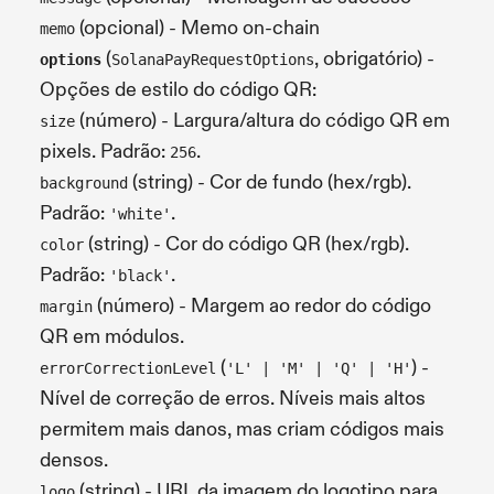
(opcional) - Memo on-chain
memo
(
, obrigatório) -
options
SolanaPayRequestOptions
Opções de estilo do código QR:
(número) - Largura/altura do código QR em
size
pixels. Padrão:
.
256
(string) - Cor de fundo (hex/rgb).
background
Padrão:
.
'white'
(string) - Cor do código QR (hex/rgb).
color
Padrão:
.
'black'
(número) - Margem ao redor do código
margin
QR em módulos.
(
) -
errorCorrectionLevel
'L' | 'M' | 'Q' | 'H'
Nível de correção de erros. Níveis mais altos
permitem mais danos, mas criam códigos mais
densos.
(string) - URL da imagem do logotipo para
logo