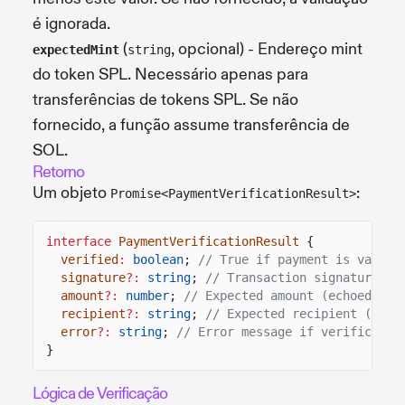
é ignorada.
(
, opcional) - Endereço mint
expectedMint
string
do token SPL. Necessário apenas para
transferências de tokens SPL. Se não
fornecido, a função assume transferência de
SOL.
Retorno
Um objeto
:
Promise<PaymentVerificationResult>
interface
PaymentVerificationResult
{
verified
:
boolean
;
// True if payment is valid
signature
?:
string
;
// Transaction signature (e
amount
?:
number
;
// Expected amount (echoed bac
recipient
?:
string
;
// Expected recipient (echo
error
?:
string
;
// Error message if verificatio
}
Lógica de Verificação