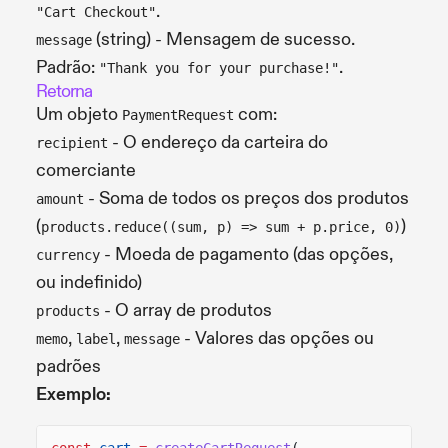
.
"Cart Checkout"
(string) - Mensagem de sucesso.
message
Padrão:
.
"Thank you for your purchase!"
Retorna
Um objeto
com:
PaymentRequest
- O endereço da carteira do
recipient
comerciante
- Soma de todos os preços dos produtos
amount
(
)
products.reduce((sum, p) => sum + p.price, 0)
- Moeda de pagamento (das opções,
currency
ou indefinido)
- O array de produtos
products
,
,
- Valores das opções ou
memo
label
message
padrões
Exemplo:
const
cart
=
createCartRequest
(