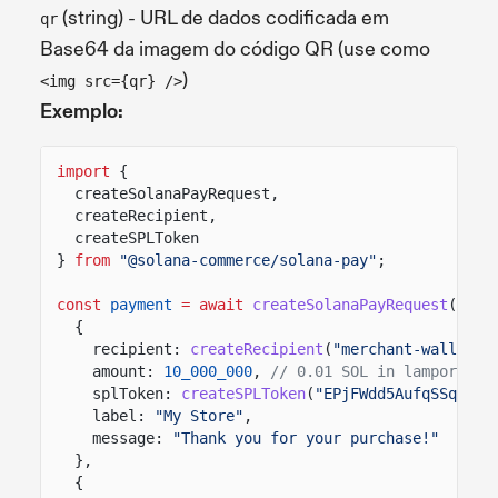
(string) - URL de dados codificada em
qr
Base64 da imagem do código QR (use como
)
<img src={qr} />
Exemplo:
import
{
createSolanaPayRequest,
createRecipient,
createSPLToken
}
from
"@solana-commerce/solana-pay"
;
const
payment
= await
createSolanaPayRequest
(
{
recipient:
createRecipient
(
"merchant-wallet-a
amount:
10_000_000
,
// 0.01 SOL in lamports
splToken:
createSPLToken
(
"EPjFWdd5AufqSSqeM2q
label:
"My Store"
,
message:
"Thank you for your purchase!"
},
{