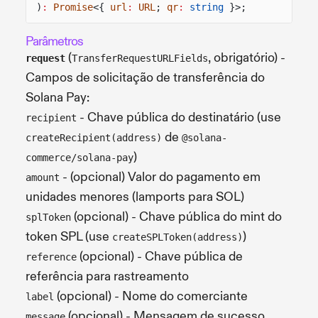
)
:
Promise
<{
url
:
URL
;
qr
:
string
}>;
Parâmetros
(
, obrigatório) -
request
TransferRequestURLFields
Campos de solicitação de transferência do
Solana Pay:
- Chave pública do destinatário (use
recipient
de
createRecipient(address)
@solana-
)
commerce/solana-pay
- (opcional) Valor do pagamento em
amount
unidades menores (lamports para SOL)
(opcional) - Chave pública do mint do
splToken
token SPL (use
)
createSPLToken(address)
(opcional) - Chave pública de
reference
referência para rastreamento
(opcional) - Nome do comerciante
label
(opcional) - Mensagem de sucesso
message