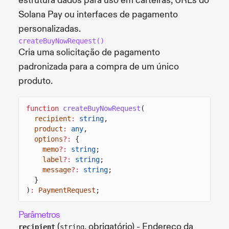
estrutura dados para uso em carteiras, URLs do
Solana Pay ou interfaces de pagamento
personalizadas.
createBuyNowRequest()
Cria uma solicitação de pagamento
padronizada para a compra de um único
produto.
function
createBuyNowRequest
(
recipient
:
string
,
product
:
any
,
options
?:
{
memo
?:
string
;
label
?:
string
;
message
?:
string
;
}
)
:
PaymentRequest
;
Parâmetros
(
, obrigatório) - Endereço da
recipient
string