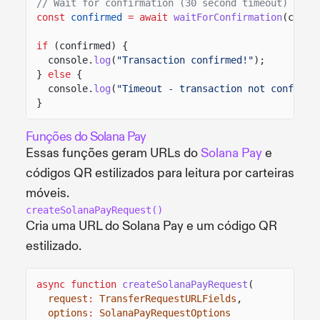
// Wait for confirmation (30 second timeout)
const
confirmed
= await
waitForConfirmation
(clien
if
(confirmed) {
console.
log
(
"Transaction confirmed!"
);
}
else
{
console.
log
(
"Timeout - transaction not confirme
}
Funções do Solana Pay
Essas funções geram URLs do
Solana Pay
e
códigos QR estilizados para leitura por carteiras
móveis.
createSolanaPayRequest()
Cria uma URL do Solana Pay e um código QR
estilizado.
async function
createSolanaPayRequest
(
request
:
TransferRequestURLFields
,
options
:
SolanaPayRequestOptions