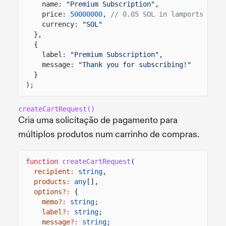
name:
"Premium Subscription"
,
price:
50000000
,
// 0.05 SOL in lamports
currency:
"SOL"
},
{
label:
"Premium Subscription"
,
message:
"Thank you for subscribing!"
}
);
createCartRequest()
Cria uma solicitação de pagamento para
múltiplos produtos num carrinho de compras.
function
createCartRequest
(
recipient
:
string
,
products
:
any
[],
options
?:
{
memo
?:
string
;
label
?:
string
;
message
?:
string
;