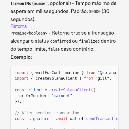
(
, opcional) - Tempo máximo de
timeoutMs
number
espera em milissegundos. Padrão:
(30
30000
segundos).
Retorna
- Retorna
se a transação
Promise<boolean>
true
alcançar o status
ou
dentro
confirmed
finalized
do tempo limite,
caso contrário.
false
Exemplo:
import
{ waitForConfirmation }
from
"@solana-comm
import
{ createSolanaClient }
from
"gill"
;
const
client
=
createSolanaClient
({
urlOrMoniker:
"mainnet"
});
// After sending transaction
const
signature
= await
wallet.
sendTransaction
(tr