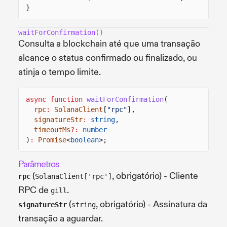
}
waitForConfirmation()
Consulta a blockchain até que uma transação
alcance o status confirmado ou finalizado, ou
atinja o tempo limite.
async function
waitForConfirmation
(
rpc
:
SolanaClient
[
"rpc"
],
signatureStr
:
string
,
timeoutMs
?:
number
)
:
Promise
<
boolean
>;
Parâmetros
(
, obrigatório) - Cliente
rpc
SolanaClient['rpc']
RPC de
.
gill
(
, obrigatório) - Assinatura da
signatureStr
string
transação a aguardar.