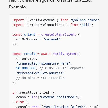
valor, considere aguardar o status
.
finalized
Exemplo:
import
{ verifyPayment }
from
"@solana-commerce/h
import
{ createSolanaClient }
from
"gill"
;
const
client
=
createSolanaClient
({
urlOrMoniker:
"mainnet"
});
const
result
= await
verifyPayment
(
client.rpc,
"transaction-signature-here"
,
50_000_000
,
// 0.05 SOL in lamports
"merchant-wallet-address"
// No mint = SOL transfer
);
if
(result.verified) {
console.
log
(
"Payment confirmed!"
);
}
else
{
console.
error
(
"Verification failed:"
, result.er