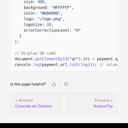
size:
400
,
background:
"#FFFFFF"
,
color:
"#000000"
,
logo:
"/logo.png"
,
logoSize:
20
,
errorCorrectionLevel:
"H"
}
);
// Display QR code
document.
getElementById
(
"qr"
).src
=
payment.qr;
console.
log
(payment.url.
toString
());
// solana:me
Is this page helpful?
Anterior
Próximo
Conexão de Carteira
Solana Pay