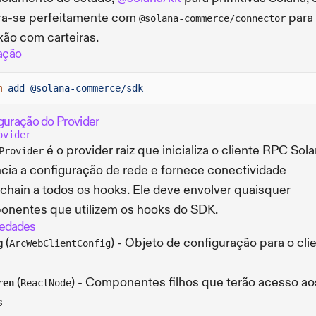
ra-se perfeitamente com
para
@solana-commerce/connector
ão com carteiras.
lação
m
add @solana-commerce/sdk
guração do Provider
ovider
é o provider raiz que inicializa o cliente RPC Sola
Provider
cia a configuração de rede e fornece conectividade
chain a todos os hooks. Ele deve envolver quaisquer
nentes que utilizem os hooks do SDK.
iedades
(
) - Objeto de configuração para o cli
g
ArcWebClientConfig
(
) - Componentes filhos que terão acesso ao
ren
ReactNode
s