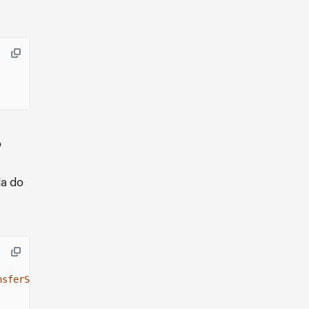
o
da do
nsferSOLResult
>;