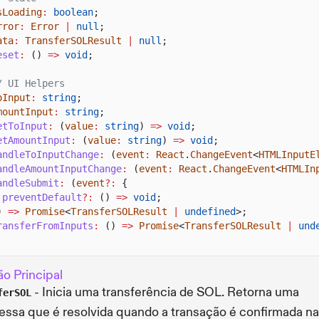
sLoading
:
boolean
;
rror
:
Error
|
null
;
ata
:
TransferSOLResult
|
null
;
eset
:
()
=>
void
;
/ UI Helpers
oInput
:
string
;
mountInput
:
string
;
etToInput
:
(
value
:
string
)
=>
void
;
etAmountInput
:
(
value
:
string
)
=>
void
;
andleToInputChange
:
(
event
:
React
.
ChangeEvent
<
HTMLInputE
andleAmountInputChange
:
(
event
:
React
.
ChangeEvent
<
HTMLIn
andleSubmit
:
(
event
?:
{
preventDefault
?:
()
=>
void
;
)
=>
Promise
<
TransferSOLResult
|
undefined
>;
ransferFromInputs
:
()
=>
Promise
<
TransferSOLResult
|
und
o Principal
- Inicia uma transferência de SOL. Retorna uma
ferSOL
ssa que é resolvida quando a transação é confirmada na