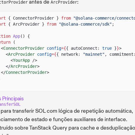
antes de
:
ctorProvider
ArcProvider
ort
{ ConnectorProvider }
from
"@solana-commerce/connect
ort
{ ArcProvider }
from
"@solana-commerce/sdk"
;
ction
App
() {
eturn
(
<
ConnectorProvider
config
={
{ autoConnect:
true
}
}
>
<
ArcProvider
config
={
{ network:
"mainnet"
, commitment
<
YourApp
/>
</
ArcProvider
>
</
ConnectorProvider
>
;
 Principais
ansferSOL
para transferir SOL com lógica de repetição automática,
ciamento de estado e funções auxiliares de interface.
ruído sobre TanStack Query para cache e desduplicação