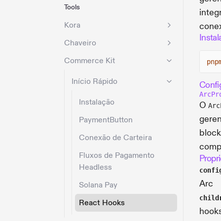
Tools
integ
Kora
conex
Insta
Chaveiro
Commerce Kit
pnp
Início Rápido
Confi
ArcPr
Instalação
O
Arc
geren
PaymentButton
block
Conexão de Carteira
compo
Fluxos de Pagamento
Propr
Headless
confi
Arc
Solana Pay
child
React Hooks
hook