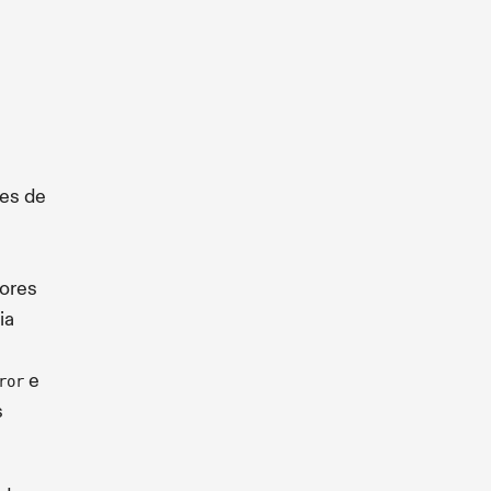
ões de
lores
ia
e
ror
s