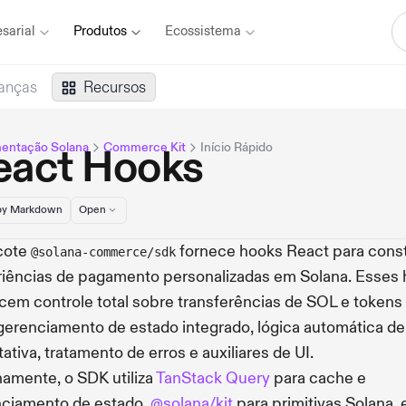
sarial
Produtos
Ecossistema
anças
Recursos
entação Solana
Commerce Kit
Início Rápido
eact Hooks
y Markdown
Open
cote
fornece hooks React para const
@solana-commerce/sdk
iências de pagamento personalizadas em Solana. Esses
cem controle total sobre transferências de SOL e tokens
erenciamento de estado integrado, lógica automática de
tativa, tratamento de erros e auxiliares de UI.
namente, o SDK utiliza
TanStack Query
para cache e
ciamento de estado,
@solana/kit
para primitivas Solana, 