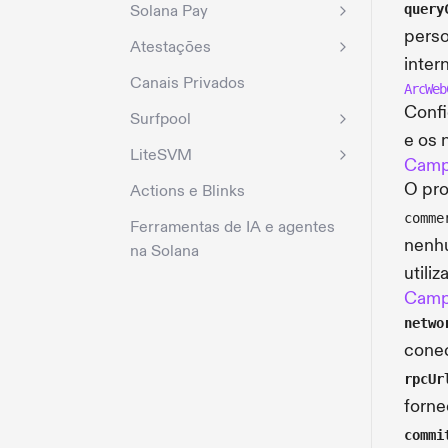
Solana Pay
query
perso
Atestações
inter
Canais Privados
ArcWeb
Confi
Surfpool
e os 
LiteSVM
Camp
O pro
Actions e Blinks
comme
Ferramentas de IA e agentes
nenhu
na Solana
utili
Camp
netwo
conec
rpcUr
forne
commi