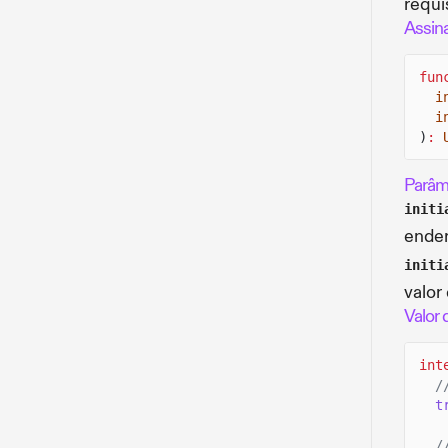
requi
Assin
fun
i
i
)
:
Parâm
initi
ender
initi
valor
Valor 
int
/
t
/