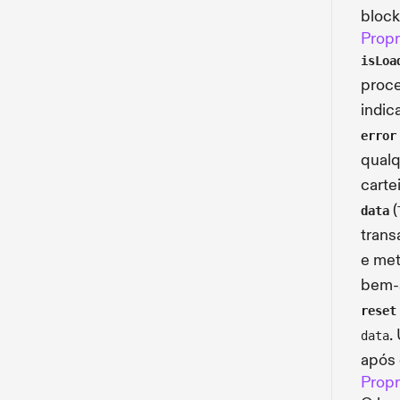
block
Propr
isLoa
proce
indic
error
qualq
cartei
(
data
trans
e met
bem-
reset
.
data
após 
Propr