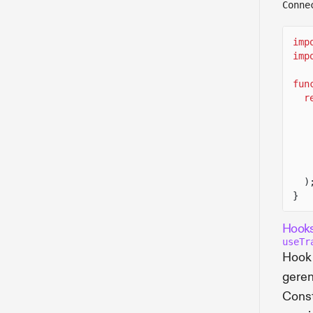
Conne
imp
imp
fun
r
)
}
Hooks
useTr
Hook 
geren
Const