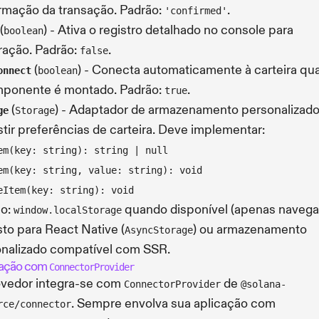
rmação da transação. Padrão:
.
'confirmed'
(
) - Ativa o registro detalhado no console para
boolean
ação. Padrão:
.
false
(
) - Conecta automaticamente à carteira qu
onnect
boolean
mponente é montado. Padrão:
.
true
(
) - Adaptador de armazenamento personalizado
ge
Storage
stir preferências de carteira. Deve implementar:
em(key: string): string | null
em(key: string, value: string): void
eItem(key: string): void
ão:
quando disponível (apenas navega
window.localStorage
sto para React Native (
) ou armazenamento
AsyncStorage
nalizado compatível com SSR.
ração com
ConnectorProvider
vedor integra-se com
de
ConnectorProvider
@solana-
. Sempre envolva sua aplicação com
rce/connector