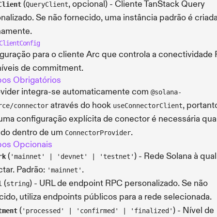
(
, opcional) - Cliente TanStack Query
Client
QueryClient
nalizado. Se não fornecido, uma instância padrão é criad
namente.
ClientConfig
guração para o cliente Arc que controla a conectividade
níveis de commitment.
os Obrigatórios
vider integra-se automaticamente com
@solana-
através do hook
, portant
rce/connector
useConnectorClient
ma configuração explícita de conector é necessária qu
zado dentro de um
.
ConnectorProvider
os Opcionais
(
) - Rede Solana à qual
rk
'mainnet' | 'devnet' | 'testnet'
tar. Padrão:
.
'mainnet'
(
) - URL de endpoint RPC personalizado. Se não
l
string
cido, utiliza endpoints públicos para a rede selecionada.
(
) - Nível de
tment
'processed' | 'confirmed' | 'finalized'