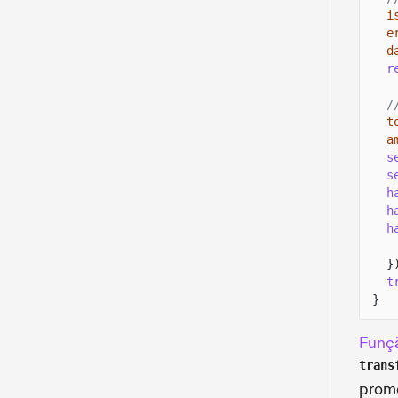
i
e
d
r
/
t
a
s
s
h
h
h
}
t
}
Funçã
trans
prome