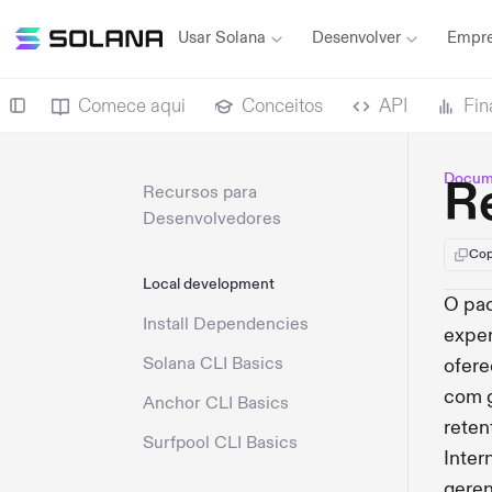
Usar Solana
Desenvolver
Empre
Comece aqui
Conceitos
API
Fin
Docum
R
Recursos para
Desenvolvedores
Cop
Local development
O pa
Install Dependencies
exper
Solana CLI Basics
ofere
com g
Anchor CLI Basics
reten
Surfpool CLI Basics
Inter
geren