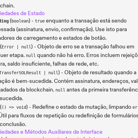
chain.
iedades de Estado
(
) -
enquanto a transação está sendo
ding
boolean
true
ssada (assinatura, envio, confirmação). Use isto para
adores de carregamento e estados de botão.
(
) - Objeto de erro se a transação falhou em
Error | null
uer etapa.
quando não há erro. Erros incluem rejeiç
null
ra, saldo insuficiente, falhas de rede, etc.
) - Objeto de resultado quando a
TransferSOLResult | null
ação é bem-sucedida. Contém assinatura, endereços, va
adados da blockchain.
antes da primeira transferênc
null
sucedida.
(
) - Redefine o estado da mutação, limpando
() => void
er
 Útil para fluxos de repetição ou redefinição de formulário
conclusão.
iedades e Métodos Auxiliares de Interface