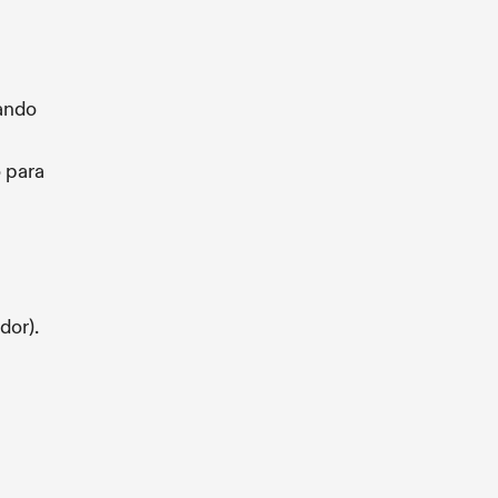
ando
 para
dor).