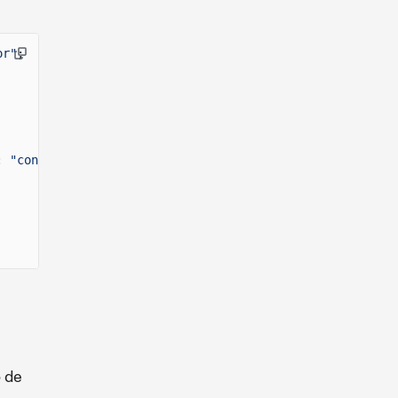
or"
;
:
"confirmed"
}
}
>
 de