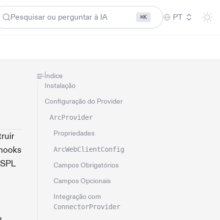
Pesquisar ou perguntar à IA
PT
⌘K
Índice
Instalação
Configuração do Provider
ArcProvider
Propriedades
ruir
 hooks
ArcWebClientConfig
 SPL
Campos Obrigatórios
Campos Opcionais
Integração com
ConnectorProvider
e