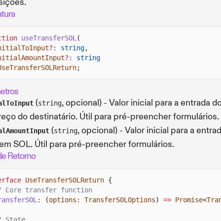
sições.
atura
ction
useTransferSOL
(
nitialToInput
?:
string
,
nitialAmountInput
?:
string
UseTransferSOLReturn
;
etros
(
, opcional) - Valor inicial para a entrada d
alToInput
string
eço do destinatário. Útil para pré-preencher formulários.
(
, opcional) - Valor inicial para a entra
alAmountInput
string
 em SOL. Útil para pré-preencher formulários.
de Retorno
erface
UseTransferSOLReturn
{
/ Core transfer function
ransferSOL
:
(
options
:
TransferSOLOptions
)
=>
Promise
<
Tra
/ State