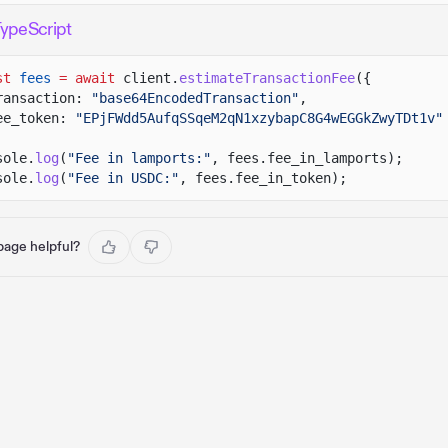
ypeScript
st
fees
= await
client.
estimateTransactionFee
({
ransaction:
"base64EncodedTransaction"
,
ee_token:
"EPjFWdd5AufqSSqeM2qN1xzybapC8G4wEGGkZwyTDt1v"
sole.
log
(
"Fee in lamports:"
, fees.fee_in_lamports);
sole.
log
(
"Fee in USDC:"
, fees.fee_in_token);
 page helpful?