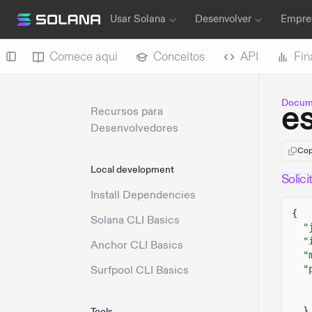
Usar Solana
Desenvolver
Empres
Comece aqui
Conceitos
API
Fin
Docum
e
Recursos para
Desenvolvedores
Cop
Local development
Solic
Install Dependencies
{
Solana CLI Basics
"
"
Anchor CLI Basics
"
Surfpool CLI Basics
"
}
Tools