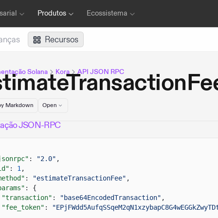
arial
Produtos
Ecossistema
anças
Recursos
entação Solana
Kora
API JSON RPC
stimateTransactionFe
y Markdown
Open
itação JSON-RPC
jsonrpc"
:
"2.0"
,
id"
:
1
,
method"
:
"estimateTransactionFee"
,
params"
: {
"transaction"
:
"base64EncodedTransaction"
,
"fee_token"
:
"EPjFWdd5AufqSSqeM2qN1xzybapC8G4wEGGkZwyTD