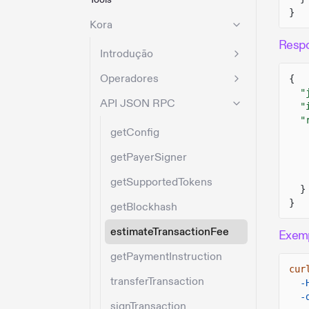
}
Kora
Resp
Introdução
Operadores
{
"
API JSON RPC
"
"
getConfig
getPayerSigner
getSupportedTokens
}
}
getBlockhash
estimateTransactionFee
Exem
getPaymentInstruction
cur
transferTransaction
-
-
signTransaction