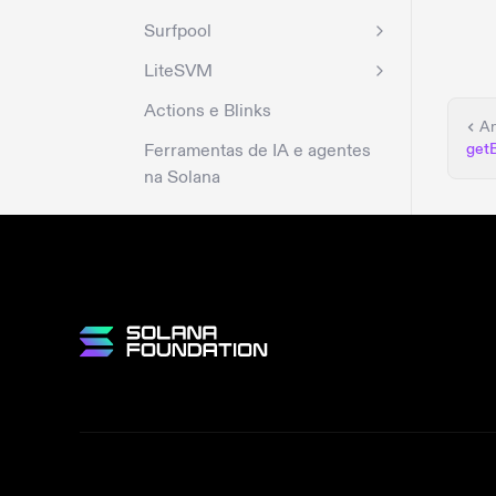
Surfpool
LiteSVM
Actions e Blinks
An
Ferramentas de IA e agentes
get
na Solana