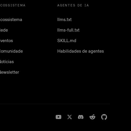
ECOSSISTEMA
AGENTES DE IA
cossistema
llms.txt
Rede
llms-full.txt
ventos
SKILL.md
Comunidade
Habilidades de agentes
otícias
ewsletter