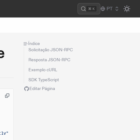
PT
⌘ K
Índice
e
Solicitação JSON-RPC
Resposta JSON-RPC
Exemplo cURL
SDK TypeScript
Editar Página
t1v"