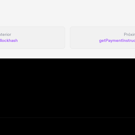
terior
Próx
Blockhash
getPaymentInstruc