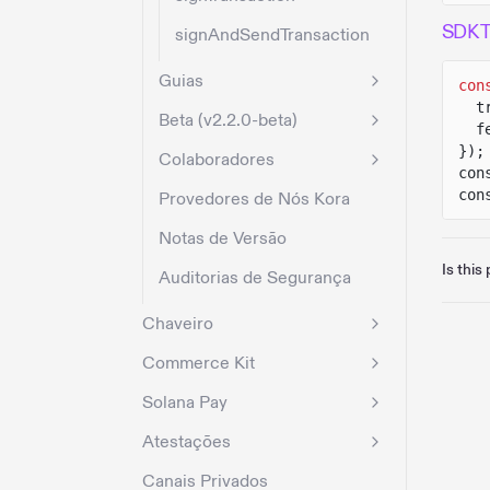
SDK T
signAndSendTransaction
Guias
con
t
Beta (v2.2.0-beta)
f
});
Colaboradores
con
con
Provedores de Nós Kora
Notas de Versão
Is this
Auditorias de Segurança
Chaveiro
Commerce Kit
Solana Pay
Atestações
Canais Privados