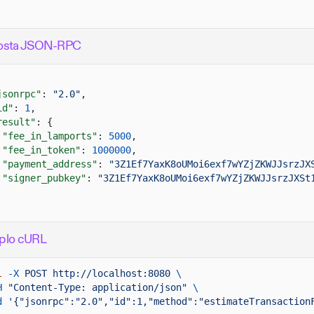
osta JSON-RPC
jsonrpc"
:
"2.0"
,
id"
:
1
,
result"
: {
"fee_in_lamports"
:
5000
,
"fee_in_token"
:
1000000
,
"payment_address"
:
"3Z1Ef7YaxK8oUMoi6exf7wYZjZKWJJsrzJX
"signer_pubkey"
:
"3Z1Ef7YaxK8oUMoi6exf7wYZjZKWJJsrzJXSt
plo cURL
l
-X
POST http://localhost:8080
\
H
"Content-Type: application/json"
\
d
'{"jsonrpc":"2.0","id":1,"method":"estimateTransaction