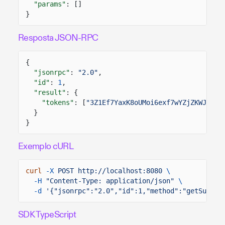
"params"
: []
}
Resposta JSON-RPC
{
"jsonrpc"
:
"2.0"
,
"id"
:
1
,
"result"
: {
"tokens"
: [
"3Z1Ef7YaxK8oUMoi6exf7wYZjZKWJJsrz
}
}
Exemplo cURL
curl
-X
POST http://localhost:8080
\
-H
"Content-Type: application/json"
\
-d
'{"jsonrpc":"2.0","id":1,"method":"getSuppor
SDK TypeScript