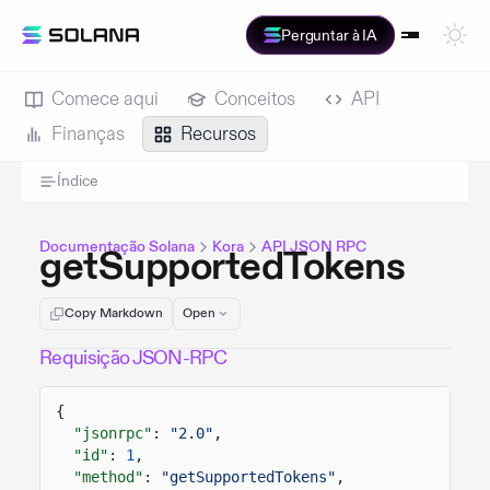
Perguntar à IA
Comece aqui
Conceitos
API
Finanças
Recursos
Índice
Documentação Solana
Kora
API JSON RPC
getSupportedTokens
Copy Markdown
Open
Requisição JSON-RPC
{
"jsonrpc"
:
"2.0"
,
"id"
:
1
,
"method"
:
"getSupportedTokens"
,