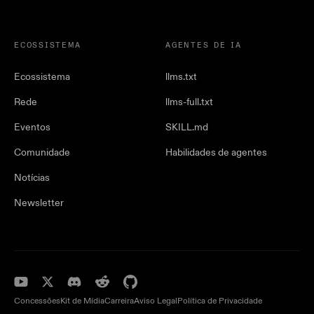
ECOSSISTEMA
AGENTES DE IA
Ecossistema
llms.txt
Rede
llms-full.txt
Eventos
SKILL.md
Comunidade
Habilidades de agentes
Notícias
Newsletter
Concessões
Kit de Mídia
Carreira
Aviso Legal
Política de Privacidade