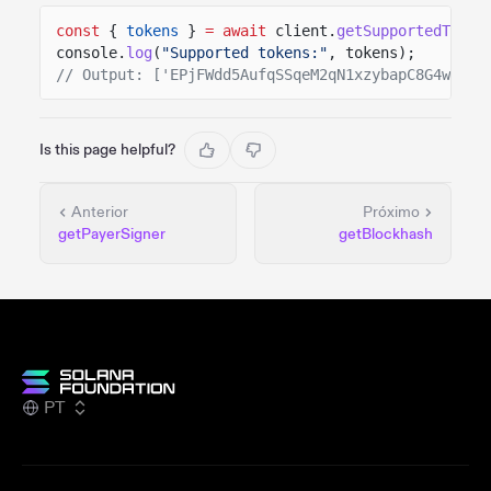
const
{
tokens
}
= await
client.
getSupportedToken
console.
log
(
"Supported tokens:"
, tokens);
// Output: ['EPjFWdd5AufqSSqeM2qN1xzybapC8G4wEGGk
Is this page helpful?
Anterior
Próximo
getPayerSigner
getBlockhash
PT