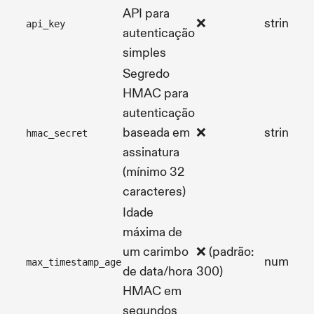
API para
❌
string
api_key
autenticação
simples
Segredo
HMAC para
autenticação
baseada em
❌
string
hmac_secret
assinatura
(mínimo 32
caracteres)
Idade
máxima de
um carimbo
❌ (padrão:
number
max_timestamp_age
de data/hora
300)
HMAC em
segundos