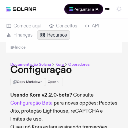
Perguntar à IA
Comece aqui
Conceitos
API
Finanças
Recursos
Índice
Documentação Solana
Kora
Operadores
Configuração
Copy Markdown
Open
Usando Kora v2.2.0-beta?
Consulte
Configuração Beta
para novas opções: Pacotes
Jito, proteção Lighthouse, reCAPTCHA e
limites de uso.
O seu nó Kora estará assinando transações