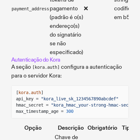
pagamento
❌
codificada
payment_address
(padrão é o(s)
em b58
endereço(s)
do signatário
se não
especificado)
Autenticação do Kora
A seção
configura a autenticação
[kora.auth]
para o servidor Kora:
[
kora
.
auth
]
api_key =
"kora_live_sk_1234567890abcdef"
hmac_secret =
"kora_hmac_your-strong-hmac-secret-
max_timestamp_age =
300
Opção
Descrição
Obrigatório
Tipo
Chave de