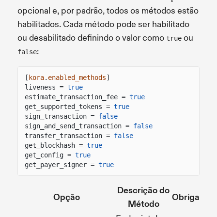
opcional e, por padrão, todos os métodos estão
habilitados. Cada método pode ser habilitado
ou desabilitado definindo o valor como
ou
true
:
false
[
kora
.
enabled_methods
]
liveness =
true
estimate_transaction_fee =
true
get_supported_tokens =
true
sign_transaction =
false
sign_and_send_transaction =
false
transfer_transaction =
false
get_blockhash =
true
get_config =
true
get_payer_signer =
true
Descrição do
Opção
Obrigatóri
Método