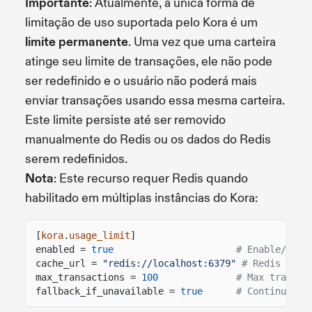
Importante
: Atualmente, a única forma de
limitação de uso suportada pelo Kora é um
limite permanente
. Uma vez que uma carteira
atinge seu limite de transações, ele não pode
ser redefinido e o usuário não poderá mais
enviar transações usando essa mesma carteira.
Este limite persiste até ser removido
manualmente do Redis ou os dados do Redis
serem redefinidos.
Nota
: Este recurso requer Redis quando
habilitado em múltiplas instâncias do Kora:
[
kora
.
usage_limit
]
enabled =
true
# Enable/disa
cache_url =
"redis://localhost:6379"
# Redis URL 
max_transactions =
100
# Max transac
fallback_if_unavailable =
true
# Continue if