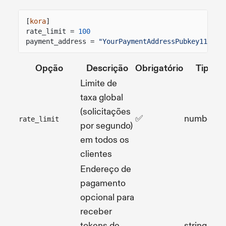
[
kora
]
rate_limit =
100
payment_address =
"YourPaymentAddressPubkey111111
Opção
Descrição
Obrigatório
Tipo
Limite de
taxa global
(solicitações
✅
number
rate_limit
por segundo)
em todos os
clientes
Endereço de
pagamento
opcional para
receber
tokens de
string