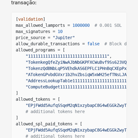
transação:
[
validation
]
max_allowed_lamports =
1000000
# 0.001 SOL
max_signatures =
10
price_source =
"Jupiter"
allow_durable_transactions =
false
# Block durab
allowed_programs = [
"11111111111111111111111111111111"
,
"TokenkegQfeZyiNwAJbNbGKPFXCWuBvf9Ss623VQ5DA"
"TokenzQdBNbLqP5VEhdkAS6EPFLC1PHnBqCXEpPxuEb"
"ATokenGPvbdGVxr1b2hvZbsiqW5xWH25efTNsLJA8knL
"AddressLookupTab1e1111111111111111111111111"
"ComputeBudget1111111111111111111111111111111
]
allowed_tokens = [
"EPjFWdd5AufqSSqeM2qN1xzybapC8G4wEGGkZwyTDt1v
# additional tokens here
]
allowed_spl_paid_tokens = [
"EPjFWdd5AufqSSqeM2qN1xzybapC8G4wEGGkZwyTDt1v
# additional tokens here