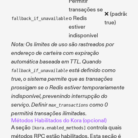
Permitir
transações se
❌ (padrão:
o Redis
b
fallback_if_unavailable
true)
estiver
indisponível
Nota: Os limites de uso são rastreados por
endereço de carteira com expiração
automática baseada em TTL. Quando
está definido como
fallback_if_unavailable
true, o sistema permite que as transações
prossigam se o Redis estiver temporariamente
indisponível, prevenindo interrupção do
serviço. Definir
como 0
max_transactions
permitirá transações ilimitadas.
Métodos Habilitados do Kora (opcional)
A seção
controla quais
[kora.enabled_methods]
métodos RPC estão habilitados. Esta seção é