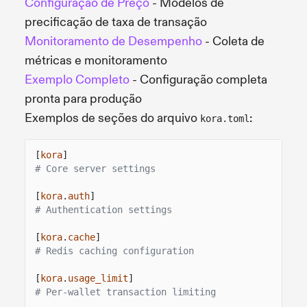
Configuração de Preço
- Modelos de
precificação de taxa de transação
Monitoramento de Desempenho
- Coleta de
métricas e monitoramento
Exemplo Completo
- Configuração completa
pronta para produção
Exemplos de seções do arquivo
:
kora.toml
[
kora
]
# Core server settings
[
kora
.
auth
]
# Authentication settings
[
kora
.
cache
]
# Redis caching configuration
[
kora
.
usage_limit
]
# Per-wallet transaction limiting