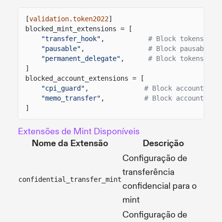
[
validation
.
token2022
]
blocked_mint_extensions = [
"transfer_hook"
,
# Block tokens wit
"pausable"
,
# Block pausable t
"permanent_delegate"
,
# Block tokens wit
]
blocked_account_extensions = [
"cpi_guard"
,
# Block accounts wi
"memo_transfer"
,
# Block accounts re
]
Extensões de Mint Disponíveis
Nome da Extensão
Descrição
Configuração de
transferência
confidential_transfer_mint
confidencial para o
mint
Configuração de