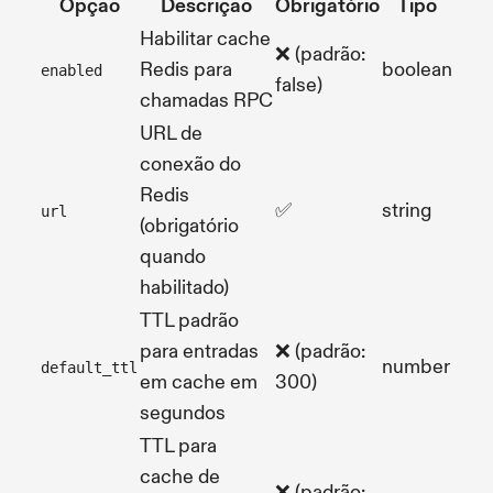
Opção
Descrição
Obrigatório
Tipo
Habilitar cache
❌ (padrão:
Redis para
boolean
enabled
false)
chamadas RPC
URL de
conexão do
Redis
✅
string
url
(obrigatório
quando
habilitado)
TTL padrão
para entradas
❌ (padrão:
number
default_ttl
em cache em
300)
segundos
TTL para
cache de
❌ (padrão: