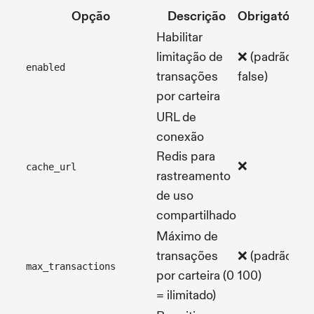
Opção
Descrição
Obrigatório
Habilitar
limitação de
❌ (padrão:
b
enabled
transações
false)
por carteira
URL de
conexão
Redis para
❌
s
cache_url
rastreamento
de uso
compartilhado
Máximo de
transações
❌ (padrão:
n
max_transactions
por carteira (0
100)
= ilimitado)