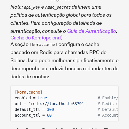
Nota:
e
definem uma
api_key
hmac_secret
política de autenticação global para todos os
clientes. Para configuração detalhada de
autenticação, consulte o
Guia de Autenticação
.
Cache do Kora (opcional)
A seção
configura o cache
[kora.cache]
baseado em Redis para chamadas RPC do
Solana. Isso pode melhorar significativamente o
desempenho ao reduzir buscas redundantes de
dados de contas:
[
kora
.
cache
]
enabled =
true
# Enable/disa
url =
"redis://localhost:6379"
# Redis conne
default_ttl =
300
# Default TTL
account_ttl =
60
# Account dat