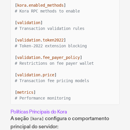
[
kora
.
enabled_methods
]
# Kora RPC methods to enable
[
validation
]
# Transaction validation rules
[
validation
.
token2022
]
# Token-2022 extension blocking
[
validation
.
fee_payer_policy
]
# Restrictions on fee payer wallet
[
validation
.
price
]
# Transaction fee pricing models
[
metrics
]
# Performance monitoring
Políticas Principais do Kora
A seção
configura o comportamento
[kora]
principal do servidor: