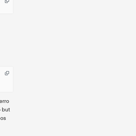
erro
but
>
mos