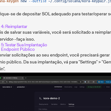
ana-keygen
new
--outfile
~/.config/solana/kora-keypair.j
fique-se de depositar SOL adequado para testar/operar 
 4: Reimplantar
s de salvar suas variáveis, você será solicitado a reimpla
ervidor--faça isso.
 5: Testar Sua Implantação
 Endpoint Público
enviar solicitações ao seu endpoint, você precisará gera
io público. Da sua implantação, vá para "Settings" > "Ge
n".