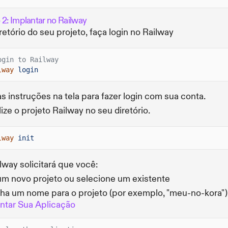
 2: Implantar no Railway
retório do seu projeto, faça login no Railway
ogin to Railway
lway
login
as instruções na tela para fazer login com sua conta.
alize o projeto Railway no seu diretório.
lway
init
lway solicitará que você:
um novo projeto ou selecione um existente
ha um nome para o projeto (por exemplo, "meu-no-kora")
ntar Sua Aplicação