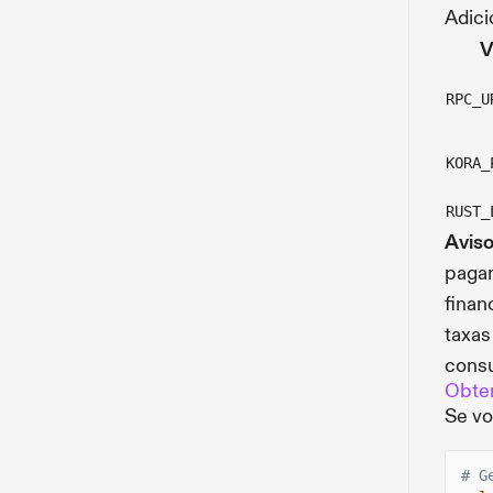
Adici
V
RPC_U
KORA_
RUST_
Avis
pagam
finan
taxas
consu
Obte
Se vo
# G