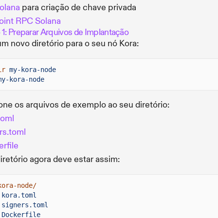
olana
para criação de chave privada
oint RPC Solana
 1: Preparar Arquivos de Implantação
um novo diretório para o seu nó Kora:
ir
my-kora-node
my-kora-node
one os arquivos de exemplo ao seu diretório:
toml
rs.toml
rfile
iretório agora deve estar assim:
kora-node/
kora.toml
signers.toml
Dockerfile