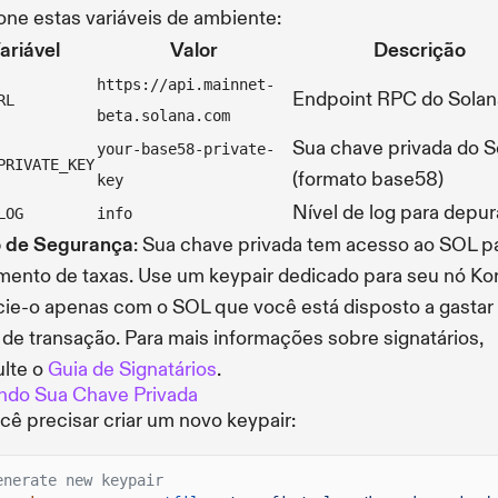
one estas variáveis de ambiente:
ariável
Valor
Descrição
https://api.mainnet-
Endpoint RPC do Solan
RL
beta.solana.com
Sua chave privada do S
your-base58-private-
PRIVATE_KEY
(formato base58)
key
Nível de log para depu
LOG
info
o de Segurança
: Sua chave privada tem acesso ao SOL p
ento de taxas. Use um keypair dedicado para seu nó Kor
cie-o apenas com o SOL que você está disposto a gastar
 de transação. Para mais informações sobre signatários,
lte o
Guia de Signatários
.
ndo Sua Chave Privada
cê precisar criar um novo keypair:
enerate new keypair