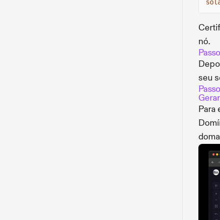
sol
Certi
nó.
Passo
Depoi
seu s
Passo
Gerar
Para 
Domín
domai