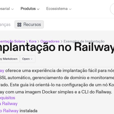
sarial
Produtos
Ecossistema
anças
Recursos
entação Solana
Kora
Operadores
Exemplos de Implantação
mplantação no Railwa
y Markdown
Open
ay
oferece uma experiência de implantação fácil para nó
SL automático, gerenciamento de domínio e monitoram
rado. Este guia irá orientá-lo na configuração de um nó Ko
ay com uma imagem Docker simples e a CLI do Railway.
equisitos
 Railway
o Railway
instalada