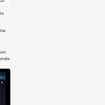
son
seu
ntar
r um
nerate