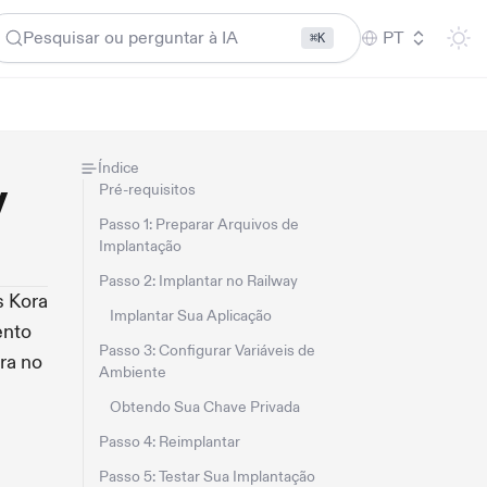
Pesquisar ou perguntar à IA
PT
⌘K
Índice
y
Pré-requisitos
Passo 1: Preparar Arquivos de
Implantação
Passo 2: Implantar no Railway
s Kora
Implantar Sua Aplicação
ento
Passo 3: Configurar Variáveis de
ra no
Ambiente
Obtendo Sua Chave Privada
Passo 4: Reimplantar
Passo 5: Testar Sua Implantação