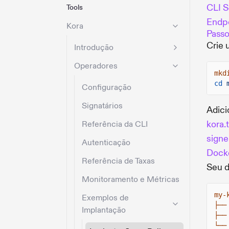
CLI S
Tools
Endp
Kora
Passo
Crie 
Introdução
Operadores
mkd
cd
Configuração
Signatários
Adici
kora.
Referência da CLI
signe
Autenticação
Docke
Referência de Taxas
Seu d
Monitoramento e Métricas
my-
Exemplos de
├──
Implantação
├──
└──