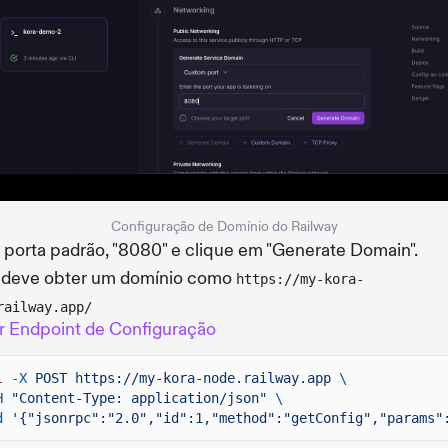
Configuração de Domínio do Railway
 porta padrão, "8080" e clique em "Generate Domain".
 deve obter um domínio como
https://my-kora-
railway.app/
r Endpoint de Configuração
l
-X
POST https://my-kora-node.railway.app
\
H
"Content-Type: application/json"
\
d
'{"jsonrpc":"2.0","id":1,"method":"getConfig","params"