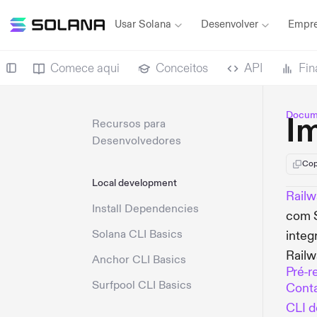
Usar Solana
Desenvolver
Empre
Comece aqui
Conceitos
API
Fin
Docum
I
Recursos para
Desenvolvedores
Cop
Local development
Railw
Install Dependencies
com S
Solana CLI Basics
integ
Railw
Anchor CLI Basics
Pré-r
Surfpool CLI Basics
Conta
CLI d