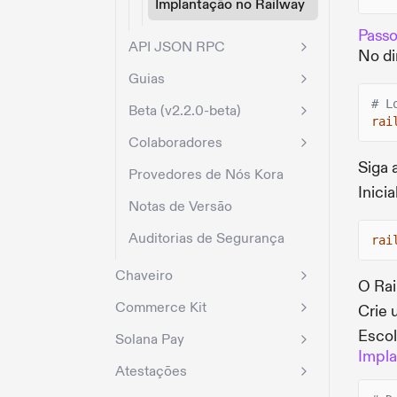
Implantação no Railway
Passo
API JSON RPC
No di
Guias
# L
Beta (v2.2.0-beta)
rai
Colaboradores
Siga 
Provedores de Nós Kora
Inici
Notas de Versão
Auditorias de Segurança
rai
Chaveiro
O Rai
Commerce Kit
Crie 
Escol
Solana Pay
Impla
Atestações