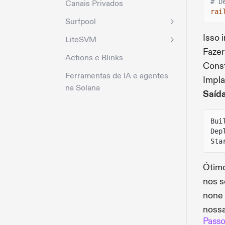
# D
Canais Privados
rai
Surfpool
Isso i
LiteSVM
Fazer
Actions e Blinks
Const
Ferramentas de IA e agentes
Impla
na Solana
Saíd
Bui
Dep
Sta
Ótimo
nos s
none 
nossa
Passo