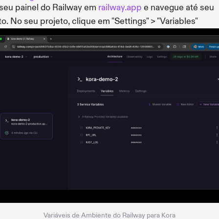
seu painel do Railway em
railway.app
e navegue até seu
to. No seu projeto, clique em "Settings" > "Variables"
Variáveis de Ambiente do Railway para Kora