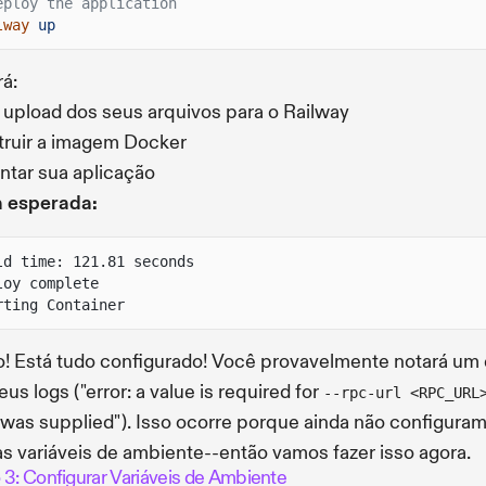
eploy the application
lway
up
rá:
 upload dos seus arquivos para o Railway
ruir a imagem Docker
ntar sua aplicação
a esperada:
ld time: 121.81 seconds
loy complete
rting Container
! Está tudo configurado! Você provavelmente notará um 
eus logs ("error: a value is required for
--rpc-url <RPC_URL
was supplied"). Isso ocorre porque ainda não configura
s variáveis de ambiente--então vamos fazer isso agora.
 3: Configurar Variáveis de Ambiente