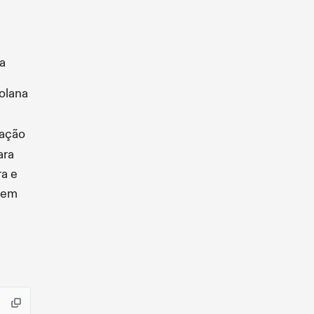
a
olana
ração
ara
a e
 em