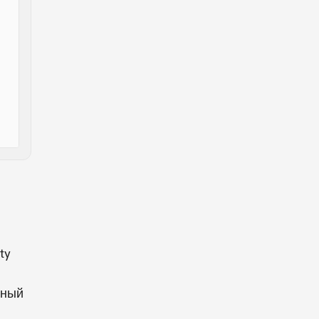
ty
ьный