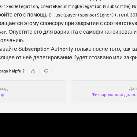
,
и
) и
eFixedDelegation
createRecurringDelegation
subscribe
ройте его с помощью
. rent з
.use(payer(sponsorSigner))
ращается этому спонсору при закрытии с соответств
. Опустите его для варианта с самофинансирован
ver
молчанию.
вайте Subscription Authority только после того, как 
сящее от неё делегирование будет отозвано или закр
 page helpful?
азад
Дал
ор
Фиксированная делег