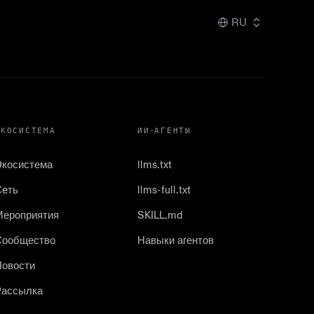
RU
ЭКОСИСТЕМА
ИИ-АГЕНТЫ
Экосистема
llms.txt
Сеть
llms-full.txt
Мероприятия
SKILL.md
Сообщество
Навыки агентов
Новости
Рассылка