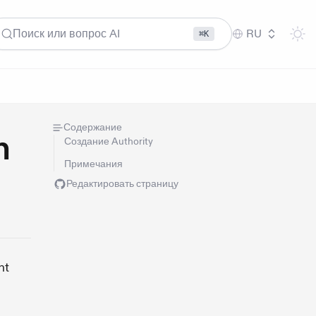
Поиск или вопрос AI
RU
⌘K
Содержание
n
Создание Authority
Примечания
Редактировать страницу
nt