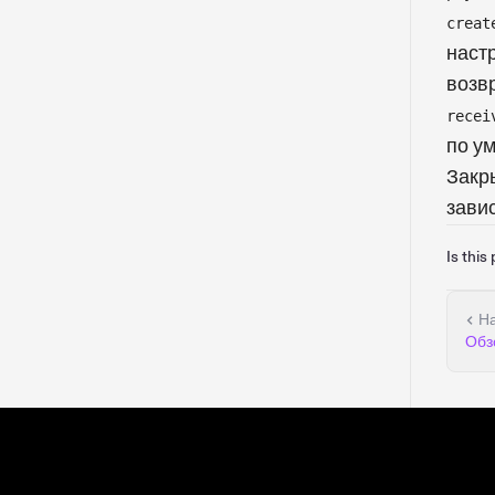
creat
наст
возв
recei
по у
Закры
зави
Is this
Н
Обз