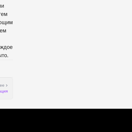
ли
атем
ующим
ием
каждое
ыто.
ее
ация