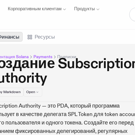
Корпоративным клиентам
Продукты
Финансы
Ресурсы
нтация Solana
Payments
Подписки
оздание Subscriptio
uthority
y Markdown
Open
ription Authority — это PDA, который программа
ьзует в качестве делегата SPL Token для token accou
го пользователя и одного токена. Создайте его перед
анием фиксированных делегирований, регулярных