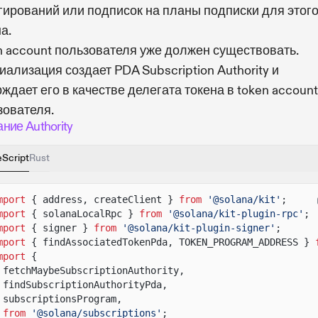
гирований или подписок на планы подписки для этог
а.
n account пользователя уже должен существовать.
ализация создает PDA Subscription Authority и
ждает его в качестве делегата токена в token account
зователя.
ние Authority
eScript
Rust
mport
{ address, createClient }
from
'@solana/kit'
;
mport
{ solanaLocalRpc }
from
'@solana/kit-plugin-rpc'
;
mport
{ signer }
from
'@solana/kit-plugin-signer'
;
mport
{ findAssociatedTokenPda, TOKEN_PROGRAM_ADDRESS }
mport
{
fetchMaybeSubscriptionAuthority,
findSubscriptionAuthorityPda,
subscriptionsProgram,
from
'@solana/subscriptions'
;