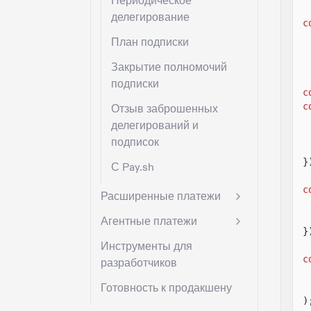
Периодическое
делегирование
c
План подписки
Закрытие полномочий
подписки
c
c
Отзыв заброшенных
делегирований и
подписок
}
С Pay.sh
c
Расширенные платежи
Агентные платежи
}
Инструменты для
c
разработчиков
Готовность к продакшену
)