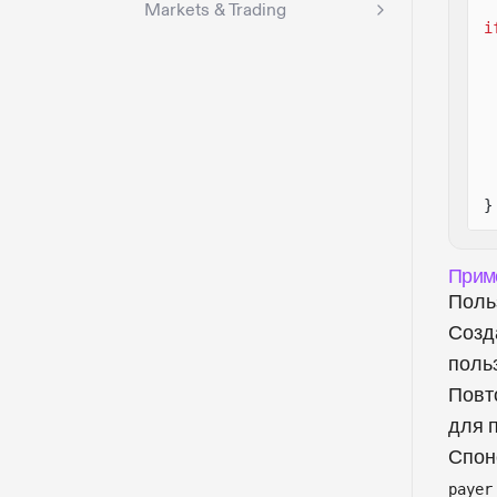
Markets & Trading
i
}
Прим
Поль
Созда
поль
Повт
для 
Спон
payer