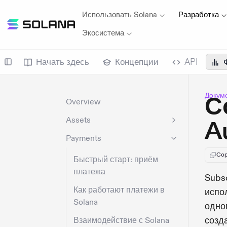
Использовать Solana
Разработка
Экосистема
Начать здесь
Концепции
API
Докуме
С
Overview
Assets
A
Payments
Cop
Быстрый старт: приём
платежа
Subsc
Как работают платежи в
испол
Solana
одно
созд
Взаимодействие с Solana