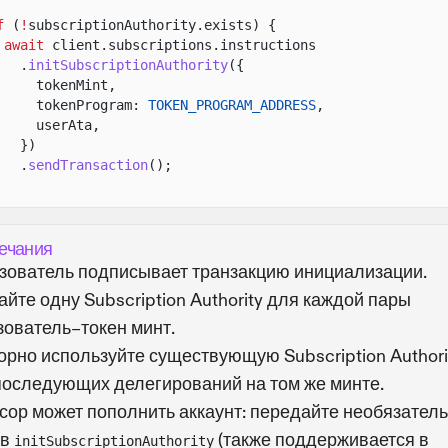
f
(
!
subscriptionAuthority.exists) {
await
client.subscriptions.instructions
.
initSubscriptionAuthority
({
tokenMint,
tokenProgram:
TOKEN_PROGRAM_ADDRESS
,
userAta,
})
.
sendTransaction
();
ечания
зователь подписывает транзакцию инициализации.
йте одну Subscription Authority для каждой пары
зователь–токен минт.
орно используйте существующую Subscription Authori
последующих делегирований на том же минте.
сор может пополнить аккаунт: передайте необязател
в
(также поддерживается в
initSubscriptionAuthority