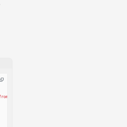
о
from
'@solana-program/token'
;