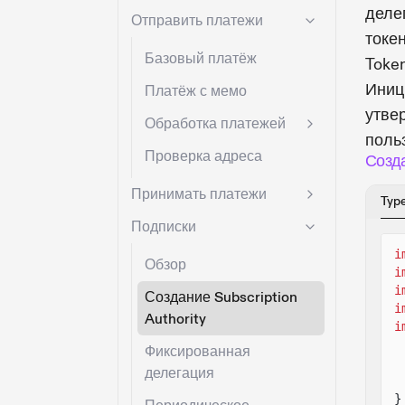
деле
Отправить платежи
токен
Базовый платёж
Toke
Иници
Платёж с мемо
утвер
Обработка платежей
поль
Проверка адреса
Созда
Принимать платежи
Typ
Подписки
i
Обзор
i
i
Создание Subscription
i
Authority
i
Фиксированная
делегация
}