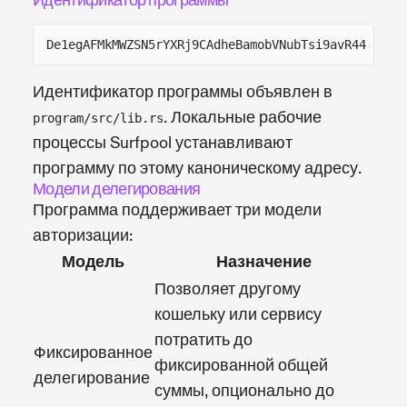
Идентификатор программы
De1egAFMkMWZSN5rYXRj9CAdheBamobVNubTsi9avR44
Идентификатор программы объявлен в
. Локальные рабочие
program/src/lib.rs
процессы Surfpool устанавливают
программу по этому каноническому адресу.
Модели делегирования
Программа поддерживает три модели
авторизации:
Модель
Назначение
Позволяет другому
кошельку или сервису
потратить до
Фиксированное
фиксированной общей
делегирование
суммы, опционально до