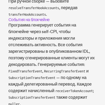
При ручной сборке — вызовите
, передав
resolveTransferHookAccounts
.
transferHookAccounts
События на блокчейне
Программа генерирует события на
блокчейне через self-CPI, чтобы
индексаторы и приложения могли
отслеживать активность. Все события
зарегистрированы в опубликованном IDL,
поэтому сгенерированные клиенты могут их
декодировать. Генерируемые события:
,
и
FixedTransferEvent
RecurringTransferEvent
— по одному на
SubscriptionTransferEvent
каждый делегированный перевод. Каждое
содержит начисленный
;
receiverTokenAccount
также содержит
SubscriptionTransferEvent
.
puller