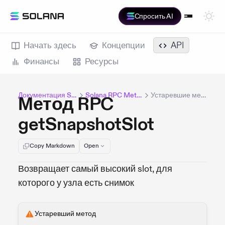
Спросить AI
Начать здесь
Концепции
API
Финансы
Ресурсы
Документация Solana
Solana RPC Methods
Устаревшие методы
Метод RPC
getSnapshotSlot
Copy Markdown
Open
Возвращает самый высокий slot, для
которого у узла есть снимок
Устаревший метод