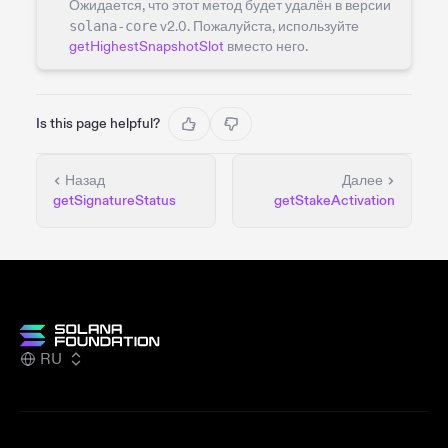
Ожидается, что этот метод будет удалён в версии
solana-core
v2.0. Пожалуйста, используйте
getHighestSnapshotSlot
вместо него.
Is this page helpful?
Назад
Далее
getSignatureStatus
getStakeActivation
RU