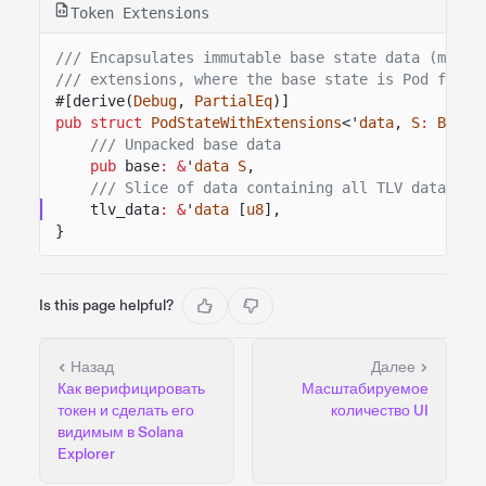
Token Extensions
/// Encapsulates immutable base state data (mint 
/// extensions, where the base state is Pod for z
#[derive(
Debug
,
PartialEq
)]
pub struct
PodStateWithExtensions
<'
data
,
S
:
BaseS
/// Unpacked base data
pub
base
: &
'
data S
,
/// Slice of data containing all TLV data, de
tlv_data
: &
'
data
[
u8
],
}
Is this page helpful?
Назад
Далее
Как верифицировать
Масштабируемое
токен и сделать его
количество UI
видимым в Solana
Explorer