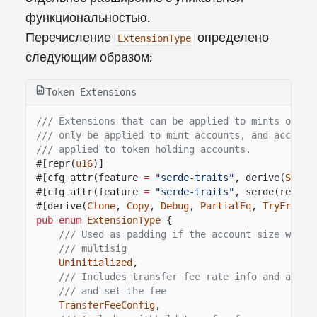
функциональностью.
Перечисление
определено
ExtensionType
следующим образом:
Token Extensions
/// Extensions that can be applied to mints or ac
/// only be applied to mint accounts, and account
/// applied to token holding accounts.
#[repr(
u16
)]
#[cfg_attr(feature
=
"serde-traits"
, derive(
Seria
#[cfg_attr(feature
=
"serde-traits"
, serde(rename
#[derive(
Clone
,
Copy
,
Debug
,
PartialEq
,
TryFromPr
pub enum
ExtensionType
{
/// Used as padding if the account size would
/// multisig
Uninitialized
,
/// Includes transfer fee rate info and accom
/// and set the fee
TransferFeeConfig
,