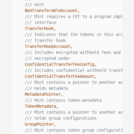
/// mint
NonTransferableAccount
,
/// Mint requires a CPI to a program implemen
/// interface
TransferHook
,
/// Indicates that the tokens in this account
/// transfer hook
TransferHookAccount
,
/// Includes encrypted withheld fees and the 
/// encrypted under
ConfidentialTransferFeeConfig
,
/// Includes confidential withheld transfer f
ConfidentialTransferFeeAmount
,
/// Mint contains a pointer to another accoun
/// holds metadata
MetadataPointer
,
/// Mint contains token-metadata
TokenMetadata
,
/// Mint contains a pointer to another accoun
/// holds group configurations
GroupPointer
,
/// Mint contains token group configurations