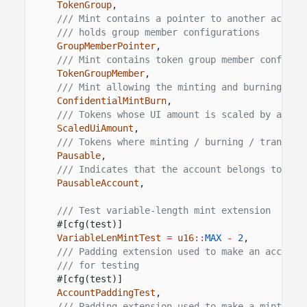
TokenGroup
,
/// Mint contains a pointer to another accoun
/// holds group member configurations
GroupMemberPointer
,
/// Mint contains token group member configur
TokenGroupMember
,
/// Mint allowing the minting and burning of 
ConfidentialMintBurn
,
/// Tokens whose UI amount is scaled by a giv
ScaledUiAmount
,
/// Tokens where minting / burning / transfer
Pausable
,
/// Indicates that the account belongs to a p
PausableAccount
,
/// Test variable-length mint extension
#[cfg(test)]
VariableLenMintTest
=
u16
::
MAX
-
2
,
/// Padding extension used to make an account
/// for testing
#[cfg(test)]
AccountPaddingTest
,
/// Padding extension used to make a mint exa