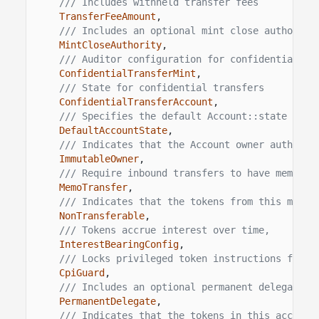
/// Includes withheld transfer fees
TransferFeeAmount
,
/// Includes an optional mint close authority
MintCloseAuthority
,
/// Auditor configuration for confidential tr
ConfidentialTransferMint
,
/// State for confidential transfers
ConfidentialTransferAccount
,
/// Specifies the default Account::state for 
DefaultAccountState
,
/// Indicates that the Account owner authorit
ImmutableOwner
,
/// Require inbound transfers to have memo
MemoTransfer
,
/// Indicates that the tokens from this mint 
NonTransferable
,
/// Tokens accrue interest over time,
InterestBearingConfig
,
/// Locks privileged token instructions from 
CpiGuard
,
/// Includes an optional permanent delegate
PermanentDelegate
,
/// Indicates that the tokens in this account