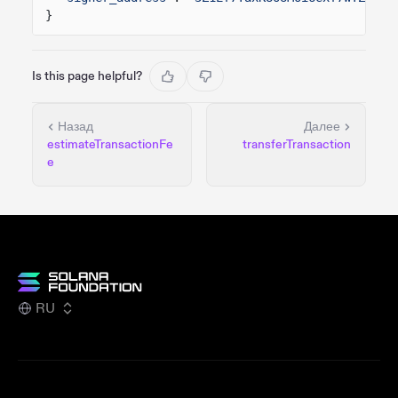
}
Is this page helpful?
Назад
Далее
estimateTransactionFe
transferTransaction
e
RU