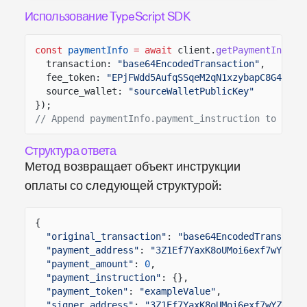
Использование TypeScript SDK
const
paymentInfo
= await
client.
getPaymentInstru
transaction:
"base64EncodedTransaction"
,
fee_token:
"EPjFWdd5AufqSSqeM2qN1xzybapC8G4wEGG
source_wallet:
"sourceWalletPublicKey"
});
// Append paymentInfo.payment_instruction to your
Структура ответа
Метод возвращает объект инструкции
оплаты со следующей структурой:
{
"original_transaction"
:
"base64EncodedTransacti
"payment_address"
:
"3Z1Ef7YaxK8oUMoi6exf7wYZjZK
"payment_amount"
:
0
,
"payment_instruction"
: {},
"payment_token"
:
"exampleValue"
,
"signer_address"
:
"3Z1Ef7YaxK8oUMoi6exf7wYZjZKW