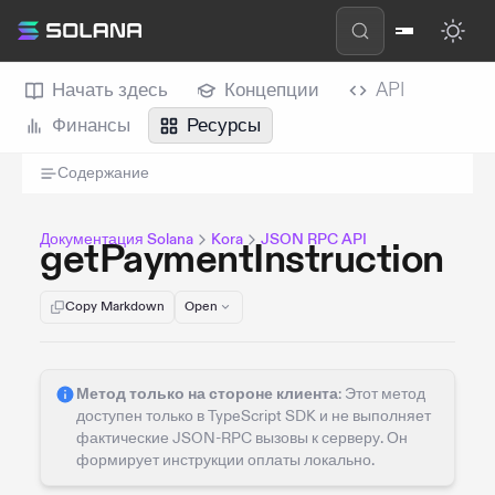
Начать здесь
Концепции
API
Финансы
Ресурсы
Содержание
Документация Solana
Kora
JSON RPC API
getPaymentInstruction
Copy Markdown
Open
Метод только на стороне клиента
: Этот метод
доступен только в TypeScript SDK и не выполняет
фактические JSON-RPC вызовы к серверу. Он
формирует инструкции оплаты локально.