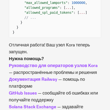
"max_allowed_lamports"
:
1000000
,
"allowed_programs"
: [
...
],
"allowed_spl_paid_tokens"
: [
...
]
// ...
}
}
}
Отличная работа! Ваш узел Kora теперь
запущен.
Нужна помощь?
Руководство для операторов узлов Kora
— распространённые проблемы и решения
Документация Railway
— помощь по
платформе
GitHub Issues
— сообщайте об ошибках или
получайте поддержку
Solana Stack Exchange
— задавайте