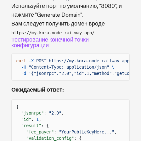
Используйте порт по умолчанию, "8080", и
нажмите "Generate Domain".
Вам следует получить домен вроде
https://my-kora-node.railway.app/
Тестирование конечной точки
конфигурации
curl
-X
POST https://my-kora-node.railway.app
\
-H
"Content-Type: application/json"
\
-d
'{"jsonrpc":"2.0","id":1,"method":"getConfig
Ожидаемый ответ:
{
"jsonrpc"
:
"2.0"
,
"id"
:
1
,
"result"
: {
"fee_payer"
:
"YourPublicKeyHere..."
,
"validation_config"
: {