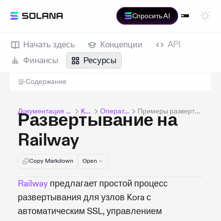
Спросить AI
Начать здесь
Концепции
API
Финансы
Ресурсы
Содержание
Документация Solana
Kora
Операторы
Примеры развертывания
Развертывание на
Railway
Copy Markdown
Open
Railway
предлагает простой процесс
развертывания для узлов Kora с
автоматическим SSL, управлением