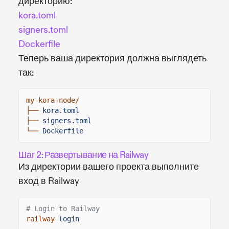
директорию:
kora.toml
signers.toml
Dockerfile
Теперь ваша директория должна выглядеть
так:
my-kora-node/
├──
kora.toml
├──
signers.toml
└──
Dockerfile
Шаг 2: Развертывание на Railway
Из директории вашего проекта выполните
вход в Railway
# Login to Railway
railway
login