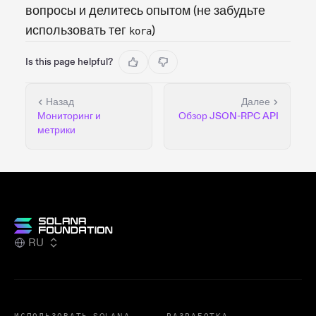
вопросы и делитесь опытом (не забудьте
использовать тег
)
kora
Is this page helpful?
Назад
Далее
Мониторинг и
Обзор JSON-RPC API
метрики
RU