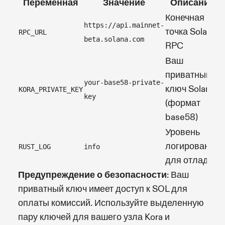
Переменная
Значение
Описание
Конечная
https://api.mainnet-
точка Solana
RPC_URL
beta.solana.com
RPC
Ваш
приватный
your-base58-private-
ключ Solana
KORA_PRIVATE_KEY
key
(формат
base58)
Уровень
логирования
RUST_LOG
info
для отладки
Предупреждение о безопасности
: Ваш
приватный ключ имеет доступ к SOL для
оплаты комиссий. Используйте выделенную
пару ключей для вашего узла Kora и