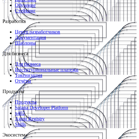
Обучение
Стейкинг
Разработка
Центр разработчиков
Документация
Шаблоны
Для бизнеса
Для бизнеса
Институциональные платежи
Токенизация
Отчёты
Продукты
Продукты
Solana Developer Platform
x402
Agent Registry
Skills
Экосистема