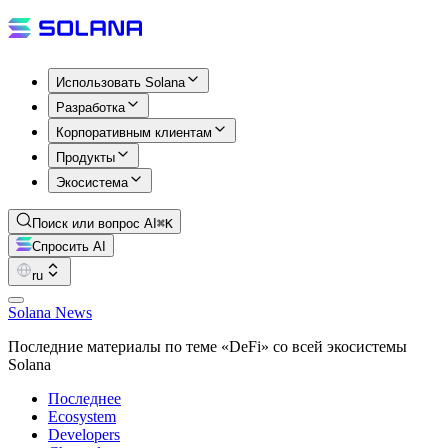
Использовать Solana
Разработка
Корпоративным клиентам
Продукты
Экосистема
Поиск или вопрос AI
⌘K
Спросить AI
ru
Solana News
Последние материалы по теме «DeFi» со всей экосистемы
Solana
Последнее
Ecosystem
Developers