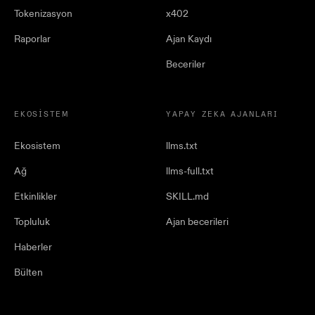
Tokenizasyon
x402
Raporlar
Ajan Kaydı
Beceriler
EKOSISTEM
YAPAY ZEKA AJANLARI
Ekosistem
llms.txt
Ağ
llms-full.txt
Etkinlikler
SKILL.md
Topluluk
Ajan becerileri
Haberler
Bülten