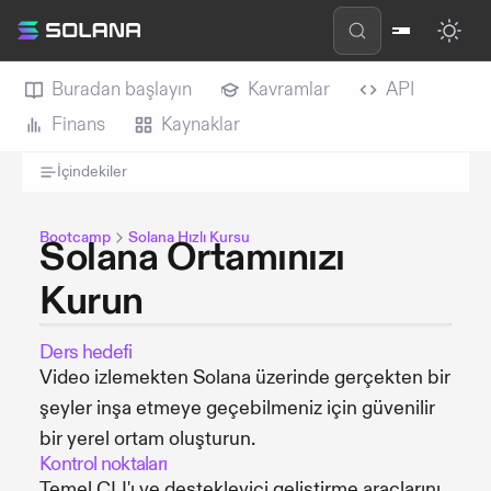
Buradan başlayın
Kavramlar
API
Finans
Kaynaklar
İçindekiler
Bootcamp
Solana Hızlı Kursu
Solana Ortamınızı
Kurun
Ders hedefi
Video izlemekten Solana üzerinde gerçekten bir
şeyler inşa etmeye geçebilmeniz için güvenilir
bir yerel ortam oluşturun.
Kontrol noktaları
Temel CLI'ı ve destekleyici geliştirme araçlarını