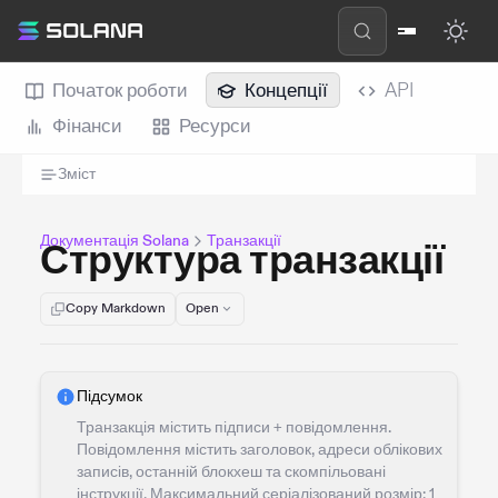
Початок роботи
Концепції
API
Фінанси
Ресурси
Зміст
Документація Solana
Транзакції
Структура транзакції
Copy Markdown
Open
Підсумок
Транзакція містить підписи + повідомлення.
Повідомлення містить заголовок, адреси облікових
записів, останній блокхеш та скомпільовані
інструкції. Максимальний серіалізований розмір: 1