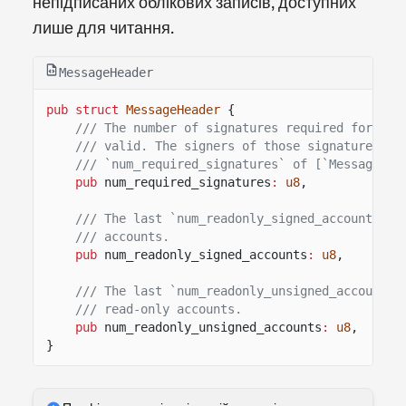
непідписаних облікових записів, доступних
лише для читання.
MessageHeader
pub struct
MessageHeader
{
/// The number of signatures required for thi
/// valid. The signers of those signatures mu
/// `num_required_signatures` of [`Message::a
pub
num_required_signatures
:
u8
,
/// The last `num_readonly_signed_accounts` o
/// accounts.
pub
num_readonly_signed_accounts
:
u8
,
/// The last `num_readonly_unsigned_accounts`
/// read-only accounts.
pub
num_readonly_unsigned_accounts
:
u8
,
}