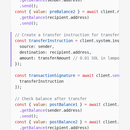
.
send
();
const
{
value
:
preBalance2
}
= await
client.rpc
.
getBalance
(recipient.address)
.
send
();
// Create a transfer instruction for transferring
const
transferInstruction
=
client.system.instruc
source: sender,
destination: recipient.address,
amount: transferAmount
// 0.01 SOL in lamports
});
const
transactionSignature
= await
client.
sendTra
transferInstruction
]);
// Check balance after transfer
const
{
value
:
postBalance1
}
= await
client.rpc
.
getBalance
(sender.address)
.
send
();
const
{
value
:
postBalance2
}
= await
client.rpc
.
getBalance
(recipient.address)