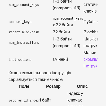
1–3 байти
статичних
num_account_keys
(compact-u16)
ключів акау
num_account_keys
Публічні кл
account_keys
x 32 байти
32 байти
Blockhash
recent_blockhash
1–3 байти
Кількість
num_instructions
(compact-u16)
інструкцій
Масив
змінний
скомпільов
instructions
інструкцій
Кожна скомпільована інструкція
серіалізується таким чином:
Поле
Розмір
Опис
Індекс у
1 байт
ключах
program_id_index