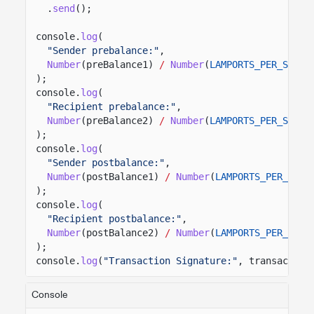
.
send
();
console.
log
(
"Sender prebalance:"
,
Number
(preBalance1)
/
Number
(
LAMPORTS_PER_SOL
)
);
console.
log
(
"Recipient prebalance:"
,
Number
(preBalance2)
/
Number
(
LAMPORTS_PER_SOL
)
);
console.
log
(
"Sender postbalance:"
,
Number
(postBalance1)
/
Number
(
LAMPORTS_PER_SOL
)
);
console.
log
(
"Recipient postbalance:"
,
Number
(postBalance2)
/
Number
(
LAMPORTS_PER_SOL
)
);
console.
log
(
"Transaction Signature:"
, transaction
Console