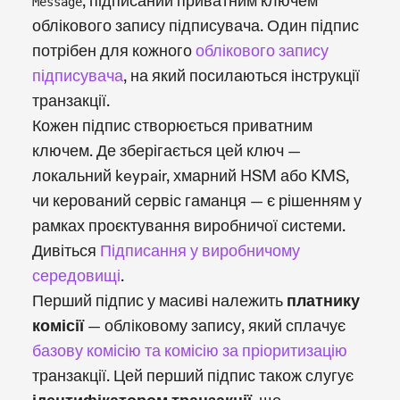
, підписаний приватним ключем
Message
облікового запису підписувача. Один підпис
потрібен для кожного
облікового запису
підписувача
, на який посилаються інструкції
транзакції.
Кожен підпис створюється приватним
ключем. Де зберігається цей ключ —
локальний keypair, хмарний HSM або KMS,
чи керований сервіс гаманця — є рішенням у
рамках проєктування виробничої системи.
Дивіться
Підписання у виробничому
середовищі
.
Перший підпис у масиві належить
платнику
комісії
— обліковому запису, який сплачує
базову комісію та комісію за пріоритизацію
транзакції. Цей перший підпис також слугує