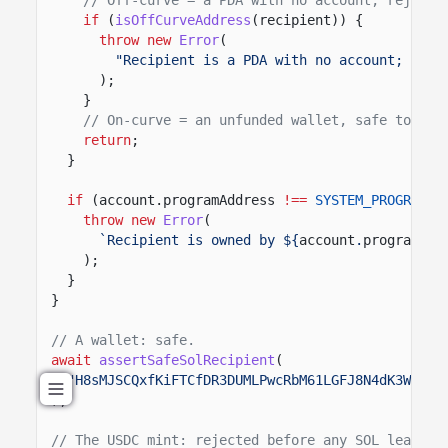
if
(
isOffCurveAddress
(recipient)) {
throw new
Error
(
"Recipient is a PDA with no account; SOL 
);
}
// On-curve = an unfunded wallet, safe to fun
return
;
}
if
(account.programAddress
!==
SYSTEM_PROGRAM
) 
throw new
Error
(
`Recipient is owned by ${
account
.
programAdd
);
}
}
// A wallet: safe.
await
assertSafeSolRecipient
(
"H8sMJSCQxfKiFTCfDR3DUMLPwcRbM61LGFJ8N4dK3WjS"
);
// The USDC mint: rejected before any SOL leaves 