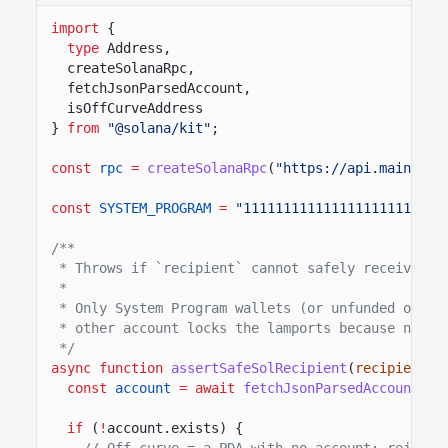
import
{
type
Address,
createSolanaRpc,
fetchJsonParsedAccount,
isOffCurveAddress
}
from
"@solana/kit"
;
const
rpc
=
createSolanaRpc
(
"https://api.mainnet-
const
SYSTEM_PROGRAM
=
"1111111111111111111111111
/**
* Throws if `recipient` cannot safely receive na
*
* Only System Program wallets (or unfunded on-cu
* other account locks the lamports because no au
*/
async function
assertSafeSolRecipient
(
recipient
:
const
account
= await
fetchJsonParsedAccount
(rp
if
(
!
account.exists) {
// Off-curve = a PDA with no account; reject 