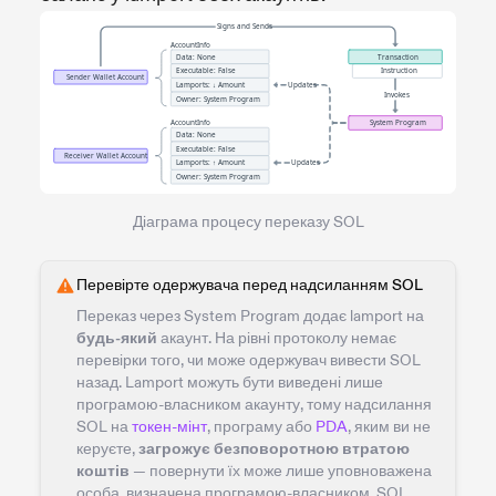
Діаграма процесу переказу SOL
Перевірте одержувача перед надсиланням SOL
Переказ через System Program додає lamport на
будь-який
акаунт. На рівні протоколу немає
перевірки того, чи може одержувач вивести SOL
назад. Lamport можуть бути виведені лише
програмою-власником акаунту, тому надсилання
SOL на
токен-мінт
, програму або
PDA
, яким ви не
керуєте,
загрожує безповоротною втратою
коштів
— повернути їх може лише уповноважена
особа, визначена програмою-власником. SOL,