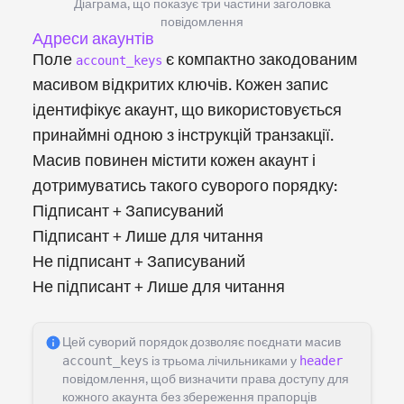
Діаграма, що показує три частини заголовка
повідомлення
Адреси акаунтів
Поле
є компактно закодованим
account_keys
масивом відкритих ключів. Кожен запис
ідентифікує акаунт, що використовується
принаймні одною з інструкцій транзакції.
Масив повинен містити кожен акаунт і
дотримуватись такого суворого порядку:
Підписант + Записуваний
Підписант + Лише для читання
Не підписант + Записуваний
Не підписант + Лише для читання
Цей суворий порядок дозволяє поєднати масив
account_keys
із трьома лічильниками у
header
повідомлення, щоб визначити права доступу для
кожного акаунта без збереження прапорців