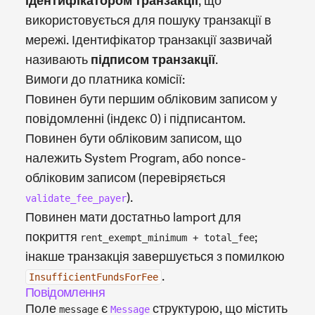
ідентифікатором транзакції
, що
використовується для пошуку транзакції в
мережі. Ідентифікатор транзакції зазвичай
називають
підписом транзакції
.
Вимоги до платника комісії:
Повинен бути першим обліковим записом у
повідомленні (індекс 0) і підписантом.
Повинен бути обліковим записом, що
належить System Program, або nonce-
обліковим записом (перевіряється
).
validate_fee_payer
Повинен мати достатньо lamport для
покриття
;
rent_exempt_minimum + total_fee
інакше транзакція завершується з помилкою
.
InsufficientFundsForFee
Повідомлення
Поле
є
структурою, що містить
message
Message