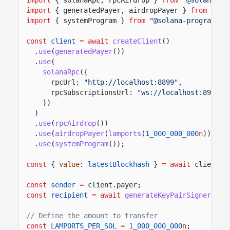
import
{ generatedPayer, airdropPayer }
from
"@so
import
{ systemProgram }
from
"@solana-program/sy
const
client
= await
createClient
()
.
use
(
generatedPayer
())
.
use
(
solanaRpc
({
rpcUrl:
"http://localhost:8899"
,
rpcSubscriptionsUrl:
"ws://localhost:8900"
})
)
.
use
(
rpcAirdrop
())
.
use
(
airdropPayer
(
lamports
(
1_000_000_000
n
)))
.
use
(
systemProgram
());
const
{
value
:
latestBlockhash
}
= await
client.r
const
sender
=
client.payer;
const
recipient
= await
generateKeyPairSigner
();
// Define the amount to transfer
const
LAMPORTS_PER_SOL
=
1_000_000_000
n
;