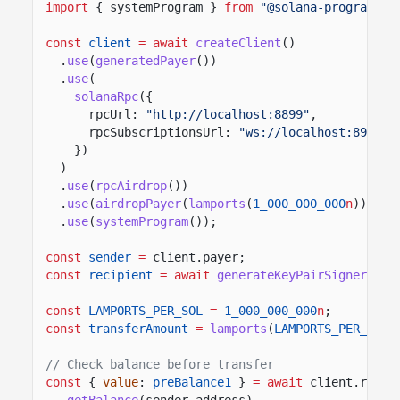
import
{ systemProgram }
from
"@solana-program/sy
const
client
= await
createClient
()
.
use
(
generatedPayer
())
.
use
(
solanaRpc
({
rpcUrl:
"http://localhost:8899"
,
rpcSubscriptionsUrl:
"ws://localhost:8900"
})
)
.
use
(
rpcAirdrop
())
.
use
(
airdropPayer
(
lamports
(
1_000_000_000
n
)))
.
use
(
systemProgram
());
const
sender
=
client.payer;
const
recipient
= await
generateKeyPairSigner
();
const
LAMPORTS_PER_SOL
=
1_000_000_000
n
;
const
transferAmount
=
lamports
(
LAMPORTS_PER_SOL
// Check balance before transfer
const
{
value
:
preBalance1
}
= await
client.rpc
.
getBalance
(sender.address)