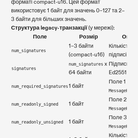
форматі compact-u16. Цей формат
використовує 1 байт для значень 0–127 та 2–
3 байти для більших значень.
Структура legacy-транзакції
(у мережі):
Поле
Розмір
Опис
1–3 байти
Кількість
num_signatures
(compact-u16)
підписів
x
Підписи
num_signatures
signatures
64 байти
Ed25519
Поле 1
1 байт
num_required_signatures
MessageHead
Поле 2
1 байт
num_readonly_signed
MessageHead
Поле 3
1 байт
num_readonly_unsigned
MessageHead
Кількість