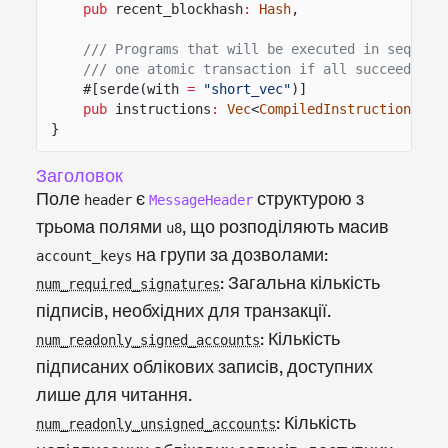
pub
recent_blockhash
:
Hash
,
/// Programs that will be executed in sequenc
/// one atomic transaction if all succeed.
#[serde(with
=
"short_vec"
)]
pub
instructions
:
Vec
<
CompiledInstruction
>,
}
Заголовок
Поле
є
структурою з
header
MessageHeader
трьома полями
, що розподіляють масив
u8
на групи за дозволами:
account_keys
: Загальна кількість
num_required_signatures
підписів, необхідних для транзакції.
: Кількість
num_readonly_signed_accounts
підписаних облікових записів, доступних
лише для читання.
: Кількість
num_readonly_unsigned_accounts