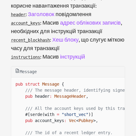
корисне навантаження транзакції:
:
Заголовок
повідомлення
header
: Масив
адрес облікових записів
,
account_keys
необхідних для інструкцій транзакції
:
Хеш блоку
, що слугує міткою
recent_blockhash
часу для транзакції
: Масив
інструкцій
instructions
Message
pub struct
Message
{
/// The message header, identifying signed an
pub
header
:
MessageHeader
,
/// All the account keys used by this transac
#[serde(with
=
"short_vec"
)]
pub
account_keys
:
Vec
<
Pubkey
>,
/// The id of a recent ledger entry.