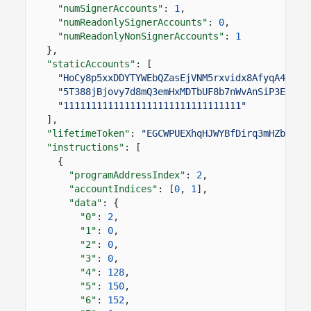
"numSignerAccounts"
:
1
,
"numReadonlySignerAccounts"
:
0
,
"numReadonlyNonSignerAccounts"
:
1
},
"staticAccounts"
: [
"HoCy8p5xxDDYTYWEbQZasEjVNM5rxvidx8AfyqA4ywBa
"5T388jBjovy7d8mQ3emHxMDTbUF8b7nWvAnSiP3EAdFL
"11111111111111111111111111111111"
],
"lifetimeToken"
:
"EGCWPUEXhqHJWYBfDirq3mHZb4qDp
"instructions"
: [
{
"programAddressIndex"
:
2
,
"accountIndices"
: [
0
,
1
],
"data"
: {
"0"
:
2
,
"1"
:
0
,
"2"
:
0
,
"3"
:
0
,
"4"
:
128
,
"5"
:
150
,
"6"
:
152
,