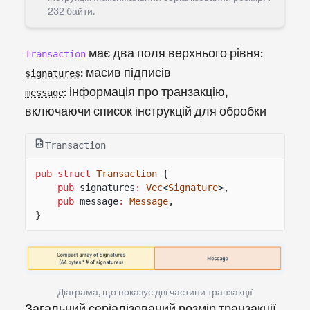
232 байти.
має два поля верхнього рівня:
Transaction
: масив підписів
signatures
: інформація про транзакцію,
message
включаючи список інструкцій для обробки
Transaction
pub struct
Transaction
{
pub
signatures
:
Vec
<
Signature
>,
pub
message
:
Message
,
}
Діаграма, що показує дві частини транзакції
Загальний серіалізований розмір транзакції