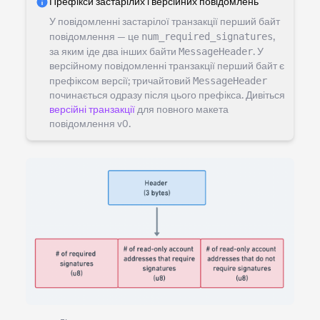
Префікси застарілих і версійних повідомлень
У повідомленні застарілої транзакції перший байт
повідомлення — це
num_required_signatures
,
за яким іде два інших байти
MessageHeader
. У
версійному повідомленні транзакції перший байт є
префіксом версії; тричайтовий
MessageHeader
починається одразу після цього префікса. Дивіться
версійні транзакції
для повного макета
повідомлення v0.