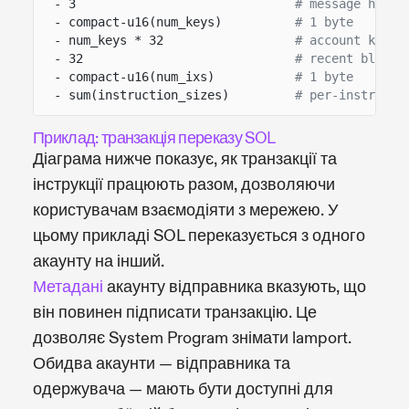
- 3
# message heade
- compact-u16(num_keys)
# 1 byte
- num_keys * 32
# account key b
- 32
# recent blockh
- compact-u16(num_ixs)
# 1 byte
- sum(instruction_sizes)
# per-instructi
Приклад: транзакція переказу SOL
Діаграма нижче показує, як транзакції та
інструкції працюють разом, дозволяючи
користувачам взаємодіяти з мережею. У
цьому прикладі SOL переказується з одного
акаунту на інший.
Метадані
акаунту відправника вказують, що
він повинен підписати транзакцію. Це
дозволяє System Program знімати lamport.
Обидва акаунти — відправника та
одержувача — мають бути доступні для