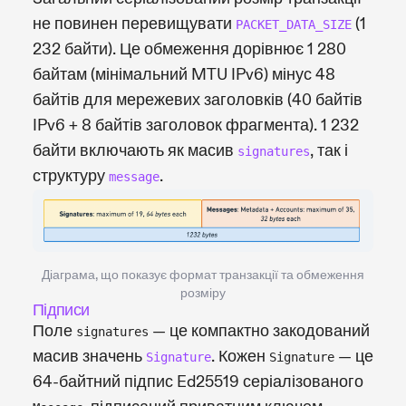
не повинен перевищувати
(1
PACKET_DATA_SIZE
232 байти). Це обмеження дорівнює 1 280
байтам (мінімальний MTU IPv6) мінус 48
байтів для мережевих заголовків (40 байтів
IPv6 + 8 байтів заголовок фрагмента). 1 232
байти включають як масив
, так і
signatures
структуру
.
message
Діаграма, що показує формат транзакції та обмеження
розміру
Підписи
Поле
— це компактно закодований
signatures
масив значень
. Кожен
— це
Signature
Signature
64-байтний підпис Ed25519 серіалізованого