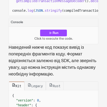
getCompiledTransactionMessageDecoder
().
decode
(s
console.
log
(
JSON
.
stringify
(compiledTransactionMes
Console
Run
Click to execute the code.
Наведений нижче код показує вивід із
попередніх фрагментів коду. Формат
відрізняється залежно від SDK, але зверніть
увагу, що кожна інструкція містить однакову
необхідну інформацію.
Kit
Legacy
Rust
{
"version"
:
0
,
"header"
: {