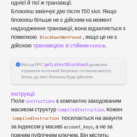
однієї й тієї ж транзакції.
Блокхеш закінчує дію після 150 slot. Якщо
блокхеш більше не є дійсним на момент
надходження транзакції, вона відхиляється з
помилкою
, якщо це не є
BlockhashNotFound
дійсною
транзакцією зі стійким nonce
.
Метод RPC
getLatestBlockhash
дозволяє
отримати поточний блокхеш і останню висоту
блоку, до якої блокхеш буде дійсним.
Інструкції
Поле
є компактно закодованим
instructions
масивом структур
. Кожен
CompiledInstruction
посилається на акаунти
CompiledInstruction
за індексом у масиві
, а не за
account_keys
повним публічним ключем. Він містить: