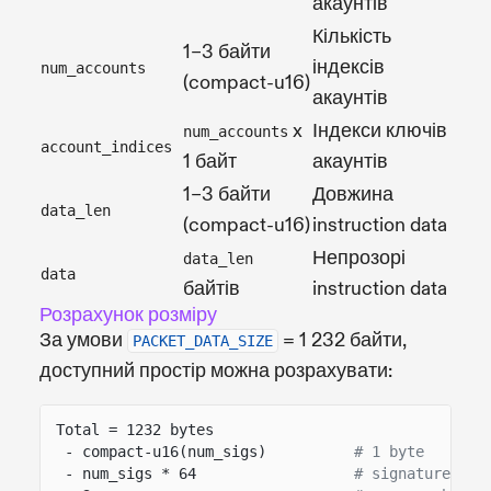
акаунтів
Кількість
1–3 байти
індексів
num_accounts
(compact-u16)
акаунтів
x
Індекси ключів
num_accounts
account_indices
1 байт
акаунтів
1–3 байти
Довжина
data_len
(compact-u16)
instruction data
Непрозорі
data_len
data
байтів
instruction data
Розрахунок розміру
За умови
= 1 232 байти,
PACKET_DATA_SIZE
доступний простір можна розрахувати:
Total = 1232 bytes
- compact-u16(num_sigs)
# 1 byte
- num_sigs * 64
# signature byt