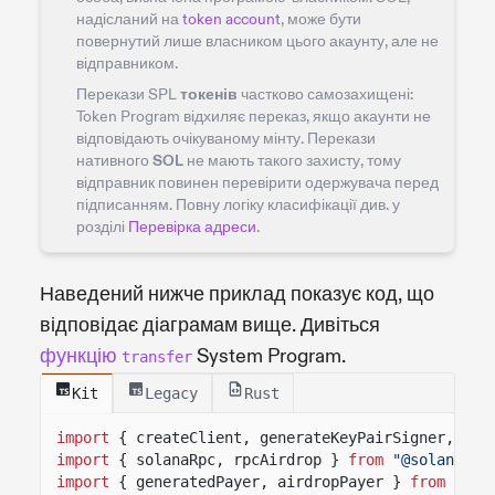
надісланий на
token account
, може бути
повернутий лише власником цього акаунту, але не
відправником.
Перекази SPL
токенів
частково самозахищені:
Token Program відхиляє переказ, якщо акаунти не
відповідають очікуваному мінту. Перекази
нативного
SOL
не мають такого захисту, тому
відправник повинен перевірити одержувача перед
підписанням. Повну логіку класифікації див. у
розділі
Перевірка адреси
.
Наведений нижче приклад показує код, що
відповідає діаграмам вище. Дивіться
функцію
System Program.
transfer
Kit
Legacy
Rust
import
{ createClient, generateKeyPairSigner, lam
import
{ solanaRpc, rpcAirdrop }
from
"@solana/ki
import
{ generatedPayer, airdropPayer }
from
"@so