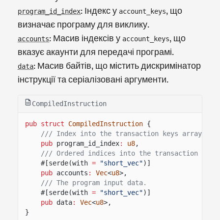
: Індекс у
, що
program_id_index
account_keys
визначає програму для виклику.
: Масив індексів у
, що
accounts
account_keys
вказує акаунти для передачі програмі.
: Масив байтів, що містить дискримінатор
data
інструкції та серіалізовані аргументи.
CompiledInstruction
pub struct
CompiledInstruction
{
/// Index into the transaction keys array ind
pub
program_id_index
:
u8
,
/// Ordered indices into the transaction keys
#[serde(with
=
"short_vec"
)]
pub
accounts
:
Vec
<
u8
>,
/// The program input data.
#[serde(with
=
"short_vec"
)]
pub
data
:
Vec
<
u8
>,
}