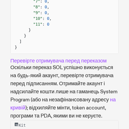
"7"
:
0
,
"8"
:
0
,
"9"
:
0
,
"10"
:
0
,
"11"
:
0
}
}
]
}
Перевірте отримувача перед переказом
Оскільки переказ SOL успішно виконується
на будь-який акаунт, перевірте отримувача
перед підписанням. Отримайте акаунт і
надсилайте кошти лише на гаманець System
Program (або на незафінансовану адресу
на
кривій
); відхиляйте мінти, token account,
програми та PDA, якими ви не керуєте.
Kit