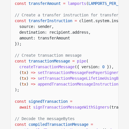
const
transferAmount
=
lamports
(
LAMPORTS_PER_SOL
// Create a transfer instruction for transferring
const
transferInstruction
=
client.system.instruc
source: sender,
destination: recipient.address,
amount: transferAmount
});
// Create transaction message
const
transactionMessage
=
pipe
(
createTransactionMessage
({ version:
0
}),
(
tx
)
=>
setTransactionMessageFeePayerSigner
(sen
(
tx
)
=>
setTransactionMessageLifetimeUsingBlock
(
tx
)
=>
appendTransactionMessageInstructions
([t
);
const
signedTransaction
=
await
signTransactionMessageWithSigners
(transac
// Decode the messageBytes
const
compiledTransactionMessage
=