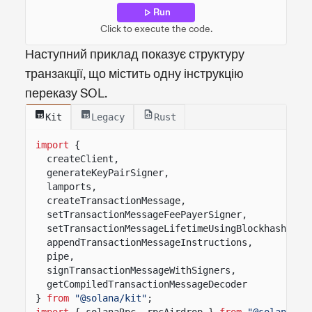
Run
Click to execute the code.
Наступний приклад показує структуру
транзакції, що містить одну інструкцію
переказу SOL.
Kit
Legacy
Rust
import
{
createClient,
generateKeyPairSigner,
lamports,
createTransactionMessage,
setTransactionMessageFeePayerSigner,
setTransactionMessageLifetimeUsingBlockhash,
appendTransactionMessageInstructions,
pipe,
signTransactionMessageWithSigners,
getCompiledTransactionMessageDecoder
}
from
"@solana/kit"
;
import
{ solanaRpc, rpcAirdrop }
from
"@solana/ki