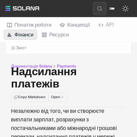
Початок роботи
Концепції
API
Фінанси
Ресурси
Зміст
Документація Solana
Payments
Надсилання
платежів
Copy Markdown
Open
Незалежно від того, чи ви створюєте
виплати зарплат, розрахунки з
постачальниками або міжнародні грошові
перекази, надсилання платежів у мережі