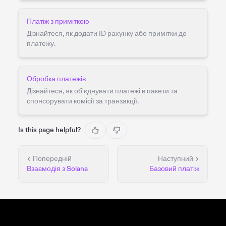
Платіж з приміткою
Дізнайтеся, як додати ID рахунку або примітки до
платежу.
Обробка платежів
Дізнайтеся, як об'єднувати платежі в пакети та
спонсорувати комісії за транзакції.
Is this page helpful?
Попередній
Наступний
Взаємодія з Solana
Базовий платіж