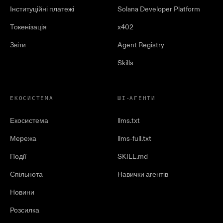
Інституційні платежі
Solana Developer Platform
Токенізація
x402
Звіти
Agent Registry
Skills
ЕКОСИСТЕМА
ШІ-АГЕНТИ
Екосистема
llms.txt
Мережа
llms-full.txt
Події
SKILL.md
Спільнота
Навички агентів
Новини
Розсилка