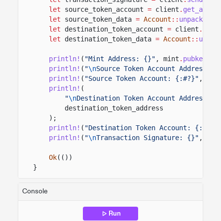
let
source_token_account
=
client
.
get_accou
let
source_token_data
=
Account
::
unpack
(
&
so
let
destination_token_account
=
client
.
get_
let
destination_token_data
=
Account
::
unpac
println!
(
"Mint Address: {}"
, mint
.
pubkey
())
println!
(
"
\n
Source Token Account Address: {
println!
(
"Source Token Account: {:#?}"
, sou
println!
(
"
\n
Destination Token Account Address: {
destination_token_address
);
println!
(
"Destination Token Account: {:#?}"
println!
(
"
\n
Transaction Signature: {}"
, tra
Ok
(())
}
Console
Run