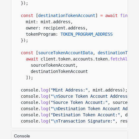
});
const
[
destinationTokenAccount
]
= await
findAss
mint: mint.address,
owner: recipient.address,
tokenProgram:
TOKEN_PROGRAM_ADDRESS
});
const
[
sourceTokenAccountData
,
destinationToken
await
client.token.accounts.token.
fetchAll
([
sourceTokenAccount,
destinationTokenAccount
]);
console.
log
(
"Mint Address:"
, mint.address);
console.
log
(
"
\n
Source Token Account Address:"
, 
console.
log
(
"Source Token Account:"
, sourceToke
console.
log
(
"
\n
Destination Token Account Addres
console.
log
(
"Destination Token Account:"
, desti
console.
log
(
"
\n
Transaction Signature:"
, result.
Console