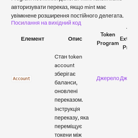
авторизувати переказ, якщо mint має
увімкнене розширення постійного делегата.
Посилання на вихідний код
Toke
Token
Елемент
Опис
Extens
Program
Prog
Стан token
account
зберігає
Джерело
Джере
Account
баланси,
оновлені
переказом.
Інструкція
переказу, яка
переміщує
токени між