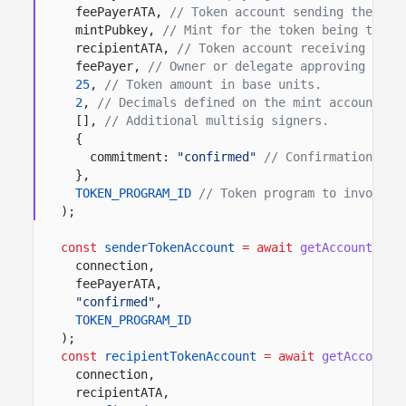
feePayerATA,
// Token account sending the tok
mintPubkey,
// Mint for the token being trans
recipientATA,
// Token account receiving the 
feePayer,
// Owner or delegate approving the 
25
,
// Token amount in base units.
2
,
// Decimals defined on the mint account.
[],
// Additional multisig signers.
{
commitment:
"confirmed"
// Confirmation opt
},
TOKEN_PROGRAM_ID
// Token program to invoke.
);
const
senderTokenAccount
= await
getAccount
(
connection,
feePayerATA,
"confirmed"
,
TOKEN_PROGRAM_ID
);
const
recipientTokenAccount
= await
getAccount
(
connection,
recipientATA,