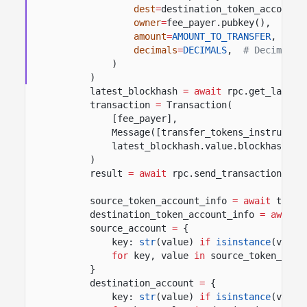
dest
=
destination_token_account,
owner
=
fee_payer.pubkey(),
# Ac
amount
=
AMOUNT_TO_TRANSFER
,
# T
decimals
=
DECIMALS
,
# Decimals 
)
)
latest_blockhash
= await
rpc.get_latest
transaction
=
Transaction(
[fee_payer],
Message([transfer_tokens_instructio
latest_blockhash.value.blockhash,
)
result
= await
rpc.send_transaction(tra
source_token_account_info
= await
token
destination_token_account_info
= await
source_account
=
{
key:
str
(value)
if
isinstance
(value
for
key, value
in
source_token_acco
}
destination_account
=
{
key:
str
(value)
if
isinstance
(value