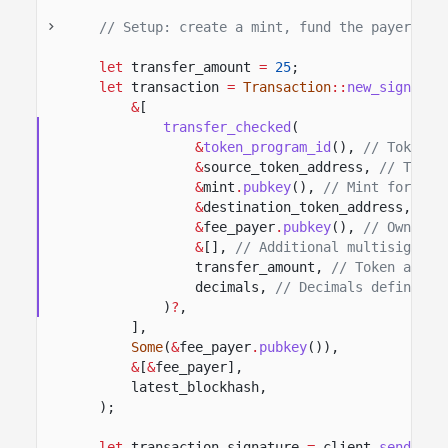
// Setup: create a mint, fund the payer's A
let
transfer_amount
=
25
;
let
transaction
=
Transaction
::
new_signed_w
&
[
transfer_checked
(
&
token_program_id
(),
// Token p
&
source_token_address,
// Token
&
mint
.
pubkey
(),
// Mint for the
&
destination_token_address,
// 
&
fee_payer
.
pubkey
(),
// Owner o
&
[],
// Additional multisig sig
transfer_amount,
// Token amoun
decimals,
// Decimals defined o
)
?
,
],
Some
(
&
fee_payer
.
pubkey
()),
&
[
&
fee_payer],
latest_blockhash,
);
let
transaction_signature
=
client
.
send_and