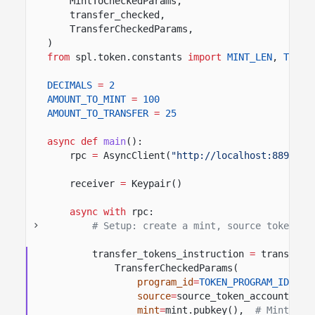
MintToCheckedParams,
transfer_checked,
TransferCheckedParams,
)
from
spl.token.constants
import
MINT_LEN
,
TOKEN
DECIMALS
=
2
AMOUNT_TO_MINT
=
100
AMOUNT_TO_TRANSFER
=
25
async def
main
():
rpc
=
AsyncClient(
"http://localhost:8899"
)
receiver
=
Keypair()
async with
rpc:
# Setup: create a mint, source token ac
transfer_tokens_instruction
=
transfer_
TransferCheckedParams(
program_id
=
TOKEN_PROGRAM_ID
,
#
source
=
source_token_account,
#
mint
=
mint.pubkey(),
# Mint for