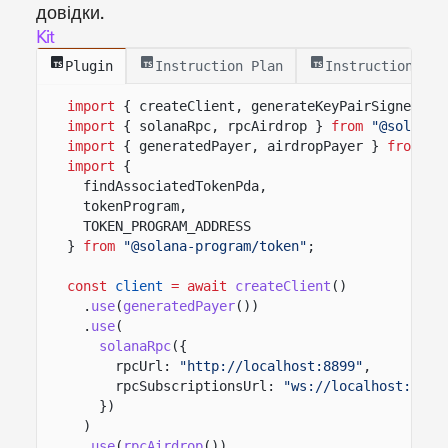
довідки.
Kit
Plugin
Instruction Plan
Instructions
import
{ createClient, generateKeyPairSigner, l
import
{ solanaRpc, rpcAirdrop }
from
"@solana/
import
{ generatedPayer, airdropPayer }
from
"@
import
{
findAssociatedTokenPda,
tokenProgram,
TOKEN_PROGRAM_ADDRESS
}
from
"@solana-program/token"
;
const
client
= await
createClient
()
.
use
(
generatedPayer
())
.
use
(
solanaRpc
({
rpcUrl:
"http://localhost:8899"
,
rpcSubscriptionsUrl:
"ws://localhost:8900
})
)
.
use
(
rpcAirdrop
())