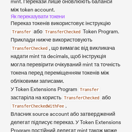
mint. Перекази лише оновлюють баланси
між token account.
Як переказувати токени
Переказ токенів використовує інструкцію
або
Token Program.
Transfer
TransferChecked
Приклади нижче використовують
, що вимагає від викликача
TransferChecked
надати mint та decimals, щоб інструкція
могла перевірити очікуваний mint та точність
токена перед переміщенням токенів між
обліковими записами.
У Token Extensions Program
Transfer
застаріла на користь
або
TransferChecked
.
TransferCheckedWithFee
Власник source account або затверджений
делегат підписує переказ. У Token Extensions
Program постійний делегат mint також може