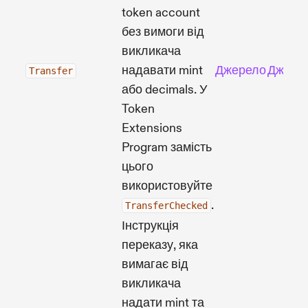
token account
без вимоги від
викликача
надавати mint
Джерело
Джере
Transfer
або decimals. У
Token
Extensions
Program замість
цього
використовуйте
.
TransferChecked
Інструкція
переказу, яка
вимагає від
викликача
надати mint та