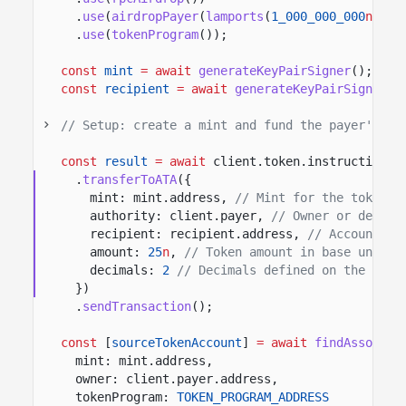
.
use
(
airdropPayer
(
lamports
(
1_000_000_000
n
)))
.
use
(
tokenProgram
())
;
const
mint
= await
generateKeyPairSigner
();
const
recipient
= await
generateKeyPairSigner
()
// Setup: create a mint and fund the payer's AT
const
result
= await
client.token.instructions
.
transferToATA
({
mint: mint.address,
// Mint for the token b
authority: client.payer,
// Owner or delega
recipient: recipient.address,
// Account th
amount:
25
n
,
// Token amount in base units.
decimals:
2
// Decimals defined on the mint
})
.
sendTransaction
();
const
[
sourceTokenAccount
]
= await
findAssociat
mint: mint.address,
owner: client.payer.address,
tokenProgram:
TOKEN_PROGRAM_ADDRESS