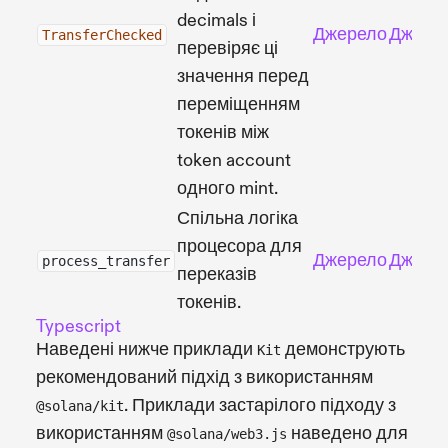
decimals і
Джерело
Джере
TransferChecked
перевіряє ці
значення перед
переміщенням
токенів між
token account
одного mint.
Спільна логіка
процесора для
Джерело
Джере
process_transfer
переказів
токенів.
Typescript
Наведені нижче приклади
демонструють
Kit
рекомендований підхід з використанням
. Приклади застарілого підходу з
@solana/kit
використанням
наведено для
@solana/web3.js