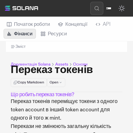
Початок роботи
Концепції
API
Фінанси
Ресурси
Зміст
Документація Solana
Assets
Основи
Переказ токенів
Copy Markdown
Open
Що робить переказ токенів?
Переказ токенів переміщує токени з одного
token account в інший token account для
одного й того ж mint.
Перекази не змінюють загальну кількість