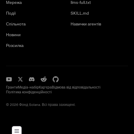
Мережа
llms-full.txt
Події
SKILL.md
Спільнота
Навички агентів
Новини
Розсилка
Гранти
Медіа-набір
Кар'єра
Відмова від відповідальності
Політика конфіденційності
© 2026 Фонд Solana. Всі права захищені.