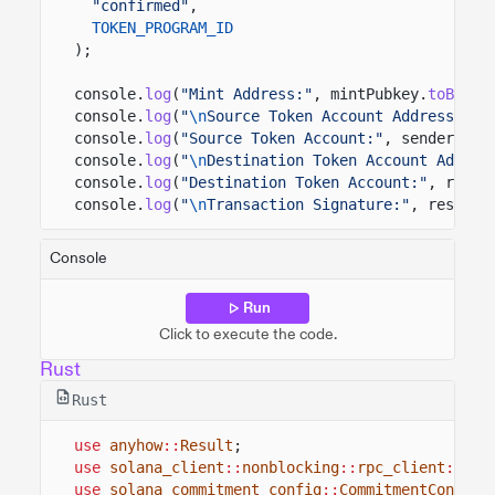
"confirmed"
,
TOKEN_PROGRAM_ID
);
console.
log
(
"Mint Address:"
, mintPubkey.
toBase5
console.
log
(
"
\n
Source Token Account Address:"
, 
console.
log
(
"Source Token Account:"
, senderToke
console.
log
(
"
\n
Destination Token Account Addres
console.
log
(
"Destination Token Account:"
, recip
console.
log
(
"
\n
Transaction Signature:"
, result)
Console
Run
Click to execute the code.
Rust
Rust
use
anyhow
::
Result
;
use
solana_client
::
nonblocking
::
rpc_client
::
Rpc
use
solana_commitment_config
::
CommitmentConfig
;