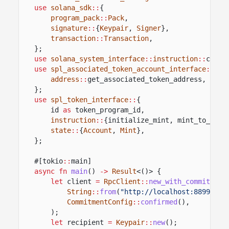
use
solana_sdk
::
{
program_pack
::
Pack
,
signature
::
{
Keypair
,
Signer
},
transaction
::
Transaction
,
};
use
solana_system_interface
::
instruction
::
creat
use
spl_associated_token_account_interface
::
{
address
::
get_associated_token_address,
inst
};
use
spl_token_interface
::
{
id
as
token_program_id,
instruction
::
{initialize_mint, mint_to_chec
state
::
{
Account
,
Mint
},
};
#[tokio
::
main]
async fn
main
()
->
Result
<()> {
let
client
=
RpcClient
::
new_with_commitment
String
::
from
(
"http://localhost:8899"
),
CommitmentConfig
::
confirmed
(),
);
let
recipient
=
Keypair
::
new
();