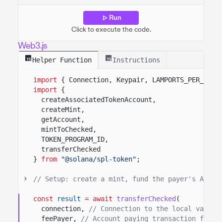
Run
Click to execute the code.
Web3.js
Helper Function
Instructions
import
{ Connection, Keypair, LAMPORTS_PER_SOL 
import
{
createAssociatedTokenAccount,
createMint,
getAccount,
mintToChecked,
TOKEN_PROGRAM_ID,
transferChecked
}
from
"@solana/spl-token"
;
// Setup: create a mint, fund the payer's ATA, 
const
result
= await
transferChecked
(
connection,
// Connection to the local valida
feePayer,
// Account paying transaction fees.