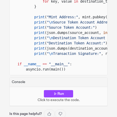
for
key, value
in
destination_token
}
print
(
"Mint Address:"
, mint.pubkey())
print
(
"
\n
Source Token Account Address:"
print
(
"Source Token Account:"
)
print
(json.dumps(source_account,
indent
print
(
"
\n
Destination Token Account Addr
print
(
"Destination Token Account:"
)
print
(json.dumps(destination_account,
i
print
(
"
\n
Transaction Signature:"
, resul
if
__name__
==
"__main__"
:
asyncio.run(main())
Console
Run
Click to execute the code.
Is this page helpful?