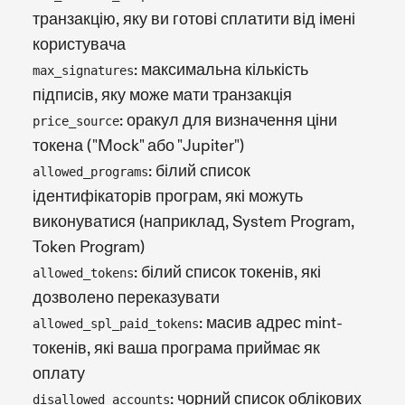
транзакцію, яку ви готові сплатити від імені
користувача
: максимальна кількість
max_signatures
підписів, яку може мати транзакція
: оракул для визначення ціни
price_source
токена ("Mock" або "Jupiter")
: білий список
allowed_programs
ідентифікаторів програм, які можуть
виконуватися (наприклад, System Program,
Token Program)
: білий список токенів, які
allowed_tokens
дозволено переказувати
: масив адрес mint-
allowed_spl_paid_tokens
токенів, які ваша програма приймає як
оплату
: чорний список облікових
disallowed_accounts