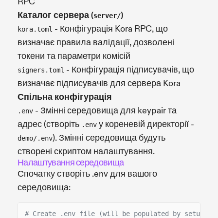
RPC
Каталог сервера (
)
server/
- Конфігурація Kora RPC, що
kora.toml
визначає правила валідації, дозволені
токени та параметри комісій
- Конфігурація підписувачів, що
signers.toml
визначає підписувачів для сервера Kora
Спільна конфігурація
- Змінні середовища для keypair та
.env
адрес (створіть
у кореневій директорії -
.env
). Змінні середовища будуть
demo/.env
створені скриптом налаштування.
Налаштування середовища
Спочатку створіть .env для вашого
середовища:
# Create .env file (will be populated by setup sc