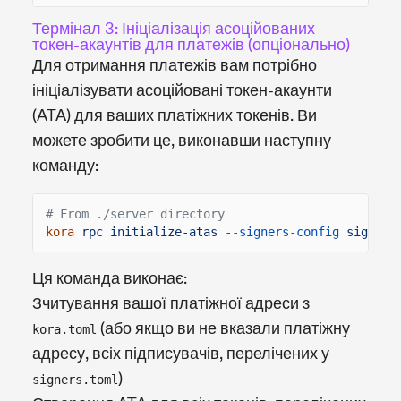
Термінал 3: Ініціалізація асоційованих
токен-акаунтів для платежів (опціонально)
Для отримання платежів вам потрібно
ініціалізувати асоційовані токен-акаунти
(ATA) для ваших платіжних токенів. Ви
можете зробити це, виконавши наступну
команду:
# From ./server directory
kora
rpc initialize-atas
--signers-config
signers
Ця команда виконає:
Зчитування вашої платіжної адреси з
(або якщо ви не вказали платіжну
kora.toml
адресу, всіх підписувачів, перелічених у
)
signers.toml