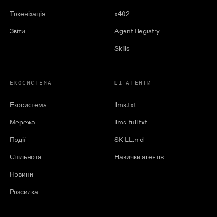
Токенізація
x402
Звіти
Agent Registry
Skills
ЕКОСИСТЕМА
ШІ-АГЕНТИ
Екосистема
llms.txt
Мережа
llms-full.txt
Події
SKILL.md
Спільнота
Навички агентів
Новини
Розсилка