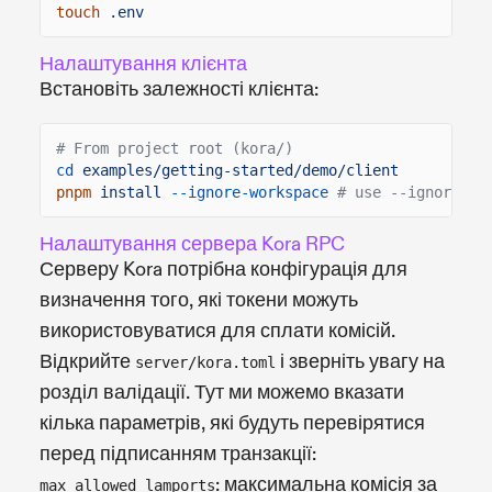
touch
.env
Налаштування клієнта
Встановіть залежності клієнта:
# From project root (kora/)
cd
examples/getting-started/demo/client
pnpm
install
--ignore-workspace
# use --ignore-wo
Налаштування сервера Kora RPC
Серверу Kora потрібна конфігурація для
визначення того, які токени можуть
використовуватися для сплати комісій.
Відкрийте
і зверніть увагу на
server/kora.toml
розділ валідації. Тут ми можемо вказати
кілька параметрів, які будуть перевірятися
перед підписанням транзакції:
: максимальна комісія за
max_allowed_lamports