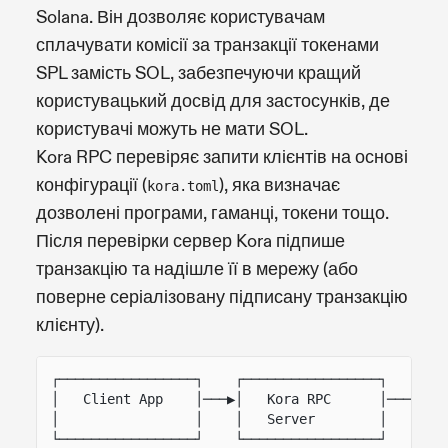
Solana. Він дозволяє користувачам
сплачувати комісії за транзакції токенами
SPL замість SOL, забезпечуючи кращий
користувацький досвід для застосунків, де
користувачі можуть не мати SOL.
Kora RPC перевіряє запити клієнтів на основі
конфігурації (
), яка визначає
kora.toml
дозволені програми, гаманці, токени тощо.
Після перевірки сервер Kora підпише
транзакцію та надішле її в мережу (або
поверне серіалізовану підписану транзакцію
клієнту).
┌─────────────────┐    ┌─────────────────┐    ┌──
│   Client App    │───▶│   Kora RPC      │───▶│  
│                 │    │   Server        │    │  
└─────────────────┘    └─────────────────┘    └──