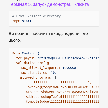
Термінал 5: Запуск демонстрації клієнта
# From ./client directory
pnpm
start
Ви повинні побачити вивід, подібний до
цього:
Kora
Config: {
fee_payer:
'Df2UmGQH86TBDsub7XZoSAo7KZa1ZJZr2w1
validation_config:
{
max_allowed_lamports:
1000000,
max_signatures:
10,
allowed_programs:
[
'11111111111111111111111111111111',
'TokenkegQfeZyiNwAJbNbGKPFXCWuBvf9Ss623VQ5D
'ATokenGPvbdGVxr1b2hvZbsiqW5xWH25efTNsLJA8k
'AddressLookupTab1e111111111111111111111111
'ComputeBudget11111111111111111111111111111
],