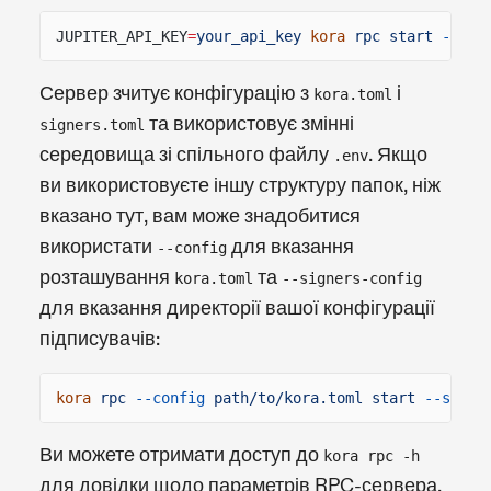
JUPITER_API_KEY
=
your_api_key
kora
rpc start
--sig
Сервер зчитує конфігурацію з
і
kora.toml
та використовує змінні
signers.toml
середовища зі спільного файлу
. Якщо
.env
ви використовуєте іншу структуру папок, ніж
вказано тут, вам може знадобитися
використати
для вказання
--config
розташування
та
kora.toml
--signers-config
для вказання директорії вашої конфігурації
підписувачів:
kora
rpc
--config
path/to/kora.toml start
--signe
Ви можете отримати доступ до
kora rpc -h
для довідки щодо параметрів RPC-сервера.