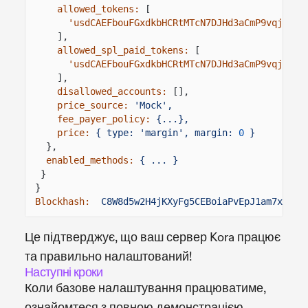
allowed_tokens:
[
'usdCAEFbouFGxdkbHCRtMTcN7DJHd3aCmP9vqjLgmA
],
allowed_spl_paid_tokens:
[
'usdCAEFbouFGxdkbHCRtMTcN7DJHd3aCmP9vqjLgmA
],
disallowed_accounts:
[],
price_source:
'Mock',
fee_payer_policy:
{...},
price:
{ type: 'margin', margin:
0
}
},
enabled_methods:
{ ... }
}
}
Blockhash:
C8W8d5w2H4jKXyFg5CEBoiaPvEpJ1am7xLxZ3
Це підтверджує, що ваш сервер Kora працює
та правильно налаштований!
Наступні кроки
Коли базове налаштування працюватиме,
ознайомтеся з повною демонстрацією