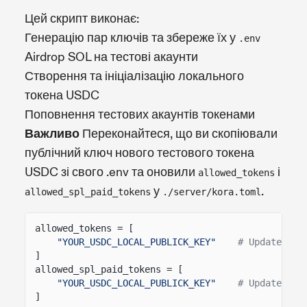
Цей скрипт виконає:
Генерацію пар ключів та збереже їх у
.env
Airdrop SOL на тестові акаунти
Створення та ініціалізацію локального
токена USDC
Поповнення тестових акаунтів токенами
Важливо
Переконайтеся, що ви скопіювали
публічний ключ нового тестового токена
USDC зі свого .env та оновили
і
allowed_tokens
у
.
allowed_spl_paid_tokens
./server/kora.toml
allowed_tokens = [
"YOUR_USDC_LOCAL_PUBLICK_KEY"
# Update thi
]
allowed_spl_paid_tokens = [
"YOUR_USDC_LOCAL_PUBLICK_KEY"
# Update thi
]