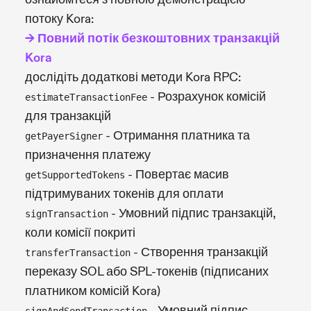
потоку Kora:
→ Повний потік безкоштовних транзакцій
Kora
дослідіть додаткові методи Kora RPC:
- Розрахунок комісій
estimateTransactionFee
для транзакцій
- Отримання платника та
getPayerSigner
призначення платежу
- Повертає масив
getSupportedTokens
підтримуваних токенів для оплати
- Умовний підпис транзакцій,
signTransaction
коли комісії покриті
- Створення транзакцій
transferTransaction
переказу SOL або SPL-токенів (підписаних
платником комісій Kora)
- Умовний підпис
signAndSendTransaction