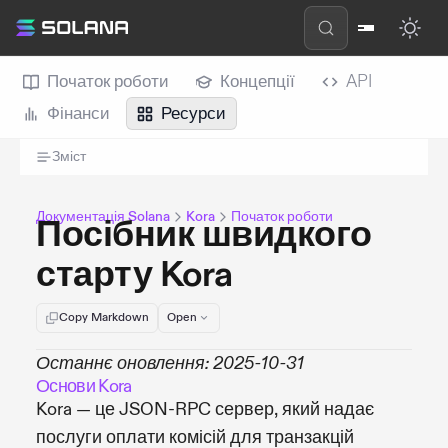
Початок роботи
Концепції
API
Фінанси
Ресурси
Зміст
Документація Solana
Kora
Початок роботи
Посібник швидкого
старту Kora
Copy Markdown
Open
Останнє оновлення: 2025-10-31
Основи Kora
Kora — це JSON-RPC сервер, який надає
послуги оплати комісій для транзакцій