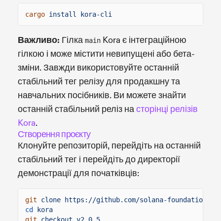
cargo
install kora-cli
Важливо:
Гілка
Kora є інтеграційною
main
гілкою і може містити невипущені або бета-
зміни. Завжди використовуйте останній
стабільний тег релізу для продакшну та
навчальних посібників. Ви можете знайти
останній стабільний реліз на
сторінці релізів
Kora
.
Створення проєкту
Клонуйте репозиторій, перейдіть на останній
стабільний тег і перейдіть до директорії
демонстрації для початківців:
git
clone https://github.com/solana-foundation/ko
cd
kora
git
checkout v2.0.5