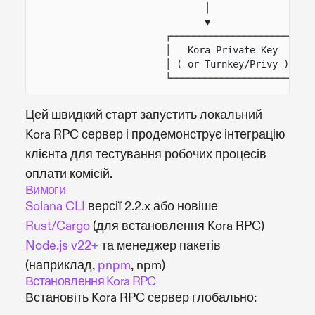
│
▼
┌──────────────────────┐
│   Kora Private Key   │
│ ( or Turnkey/Privy ) │
└──────────────────────┘
Цей швидкий старт запустить локальний
Kora RPC сервер і продемонструє інтеграцію
клієнта для тестування робочих процесів
оплати комісій.
Вимоги
Solana CLI
версії 2.2.x або новіше
Rust/Cargo
(для встановлення Kora RPC)
Node.js v22+
та менеджер пакетів
(наприклад,
pnpm
, npm)
Встановлення Kora RPC
Встановіть Kora RPC сервер глобально: