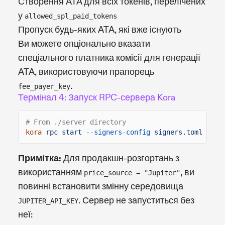
Створення ATA для всіх токенів, перелічених
у
allowed_spl_paid_tokens
Пропуск будь-яких ATA, які вже існують
Ви можете опціонально вказати
спеціального платника комісії для генерації
ATA, використовуючи прапорець
.
fee_payer_key
Термінал 4: Запуск RPC-сервера Kora
# From ./server directory
kora
rpc start
--signers-config
signers.toml
Примітка:
Для продакшн-розгортань з
використанням
, ви
price_source = "Jupiter"
повинні встановити змінну середовища
. Сервер не запуститься без
JUPITER_API_KEY
неї: