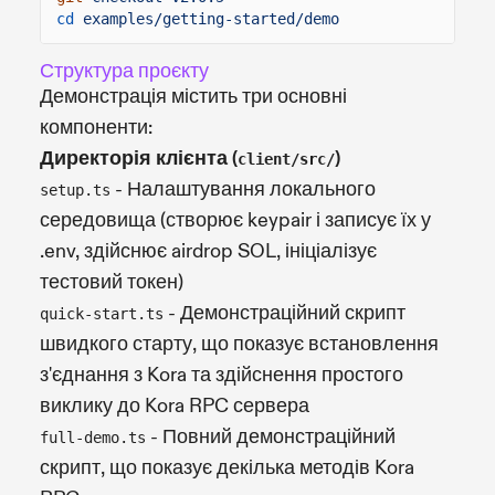
cd
examples/getting-started/demo
Структура проєкту
Демонстрація містить три основні
компоненти:
Директорія клієнта (
)
client/src/
- Налаштування локального
setup.ts
середовища (створює keypair і записує їх у
.env, здійснює airdrop SOL, ініціалізує
тестовий токен)
- Демонстраційний скрипт
quick-start.ts
швидкого старту, що показує встановлення
з'єднання з Kora та здійснення простого
виклику до Kora RPC сервера
- Повний демонстраційний
full-demo.ts
скрипт, що показує декілька методів Kora