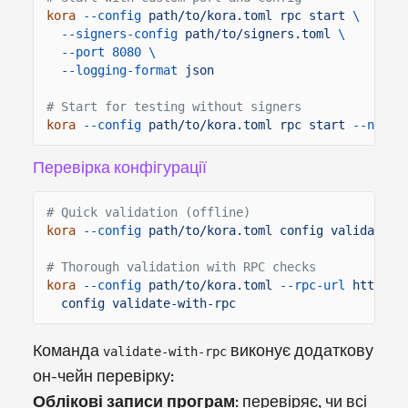
kora
--config
path/to/kora.toml rpc start
\
--signers-config
path/to/signers.toml
\
--port 8080 \
--logging-format
json
# Start for testing without signers
kora
--config
path/to/kora.toml rpc start
--no-lo
Перевірка конфігурації
# Quick validation (offline)
kora
--config
path/to/kora.toml config validate
# Thorough validation with RPC checks
kora
--config
path/to/kora.toml
--rpc-url
https:/
config validate-with-rpc
Команда
виконує додаткову
validate-with-rpc
он-чейн перевірку:
Облікові записи програм
: перевіряє, чи всі