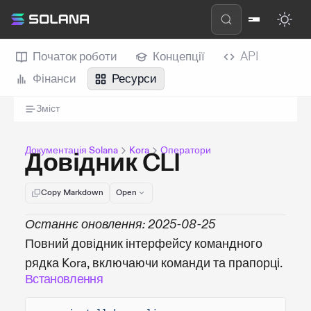
Початок роботи
Концепції
API
Фінанси
Ресурси
Зміст
Документація Solana
Kora
Оператори
Довідник CLI
Copy Markdown
Open
Останнє оновлення: 2025-08-25
Повний довідник інтерфейсу командного
рядка Kora, включаючи команди та прапорці.
Встановлення