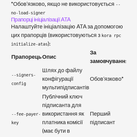
*Обов'язково, якщо не використовується
--
no-load-signer
Прапорці ініціалізації ATA
Налаштуйте ініціалізацію ATA за допомогою
цих прапорців (використовуються з
kora rpc
):
initialize-atas
За
Прапорець
Опис
П
замовчуванням
Шлях до файлу
-
--signers-
конфігурації
Обов'язково*
c
config
мультипідписантів
s
Публічний ключ
підписанта для
-
використання як
Перший
--fee-payer-
k
платника комісії
підписант
key
"
(має бути в