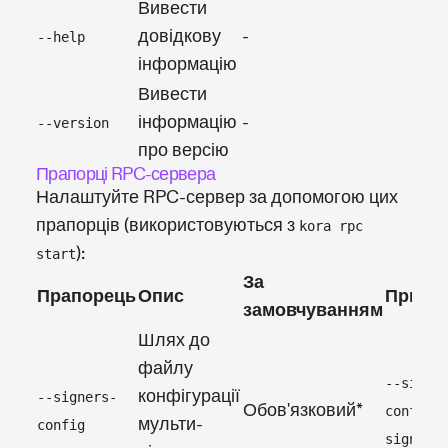
Вивести
довідкову
-
--help
kora
інформацію
Вивести
інформацію
-
--version
kora
про версію
Прапорці RPC-сервера
Налаштуйте RPC-сервер за допомогою цих
прапорців (використовуються з
kora rpc
):
start
За
Прапорець
Опис
Прикл
замовчуванням
Шлях до
файлу
--signe
конфігурації
--signers-
Обов'язковий*
config
мульти-
config
signers