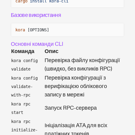
cargo
install kora-cli
Базове використання
kora
[OPTIONS]
Основні команди CLI
Команда
Опис
Перевірка файлу конфігурації
kora config
(швидко, без викликів RPC)
validate
Перевірка конфігурації з
kora config
верифікацією облікового
validate-
запису в мережі
with-rpc
kora rpc
Запуск RPC-сервера
start
kora rpc
Ініціалізація ATA для всіх
initialize-
платіжних токенів