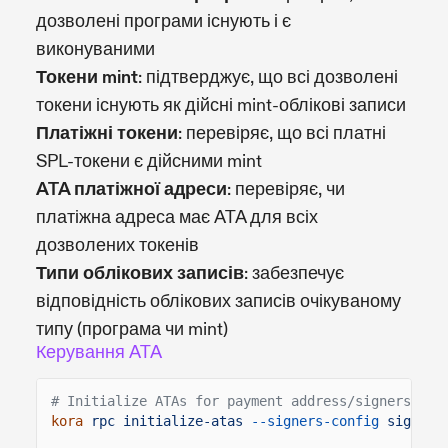
дозволені програми існують і є
виконуваними
Токени mint
: підтверджує, що всі дозволені
токени існують як дійсні mint-облікові записи
Платіжні токени
: перевіряє, що всі платні
SPL-токени є дійсними mint
ATA платіжної адреси
: перевіряє, чи
платіжна адреса має ATA для всіх
дозволених токенів
Типи облікових записів
: забезпечує
відповідність облікових записів очікуваному
типу (програма чи mint)
Керування ATA
# Initialize ATAs for payment address/signers
kora
rpc initialize-atas
--signers-config
signers