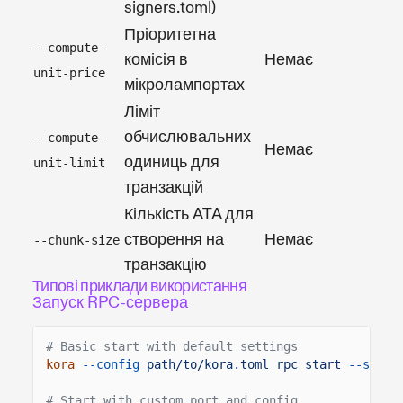
signers.toml)
Пріоритетна
-
--compute-
комісія в
Немає
u
unit-price
мікролампортах
1
Ліміт
-
обчислювальних
--compute-
Немає
u
одиниць для
unit-limit
2
транзакцій
Кількість ATA для
-
створення на
Немає
--chunk-size
1
транзакцію
Типові приклади використання
Запуск RPC-сервера
# Basic start with default settings
kora
--config
path/to/kora.toml rpc start
--signe
# Start with custom port and config