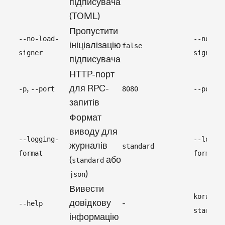
підписувача
(TOML)
Пропустити
--no-load-
--no-lo
ініціалізацію
false
signer
signer
підписувача
HTTP-порт
,
для RPC-
-p
--port
8080
--port 
запитів
Формат
виводу для
--logging-
--loggi
журналів
standard
format
format 
(
або
standard
)
json
Вивести
kora rp
довідкову
-
--help
start -
інформацію