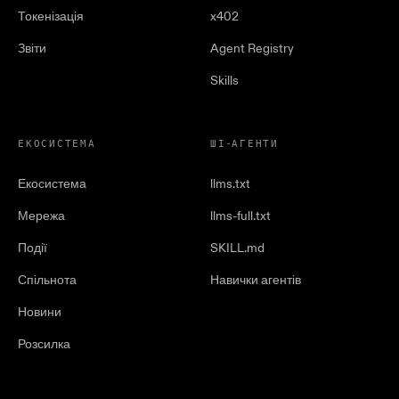
Токенізація
x402
Звіти
Agent Registry
Skills
ЕКОСИСТЕМА
ШІ-АГЕНТИ
Екосистема
llms.txt
Мережа
llms-full.txt
Події
SKILL.md
Спільнота
Навички агентів
Новини
Розсилка