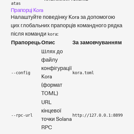
atas
Прапорці Kora
Налаштуйте поведінку Kora за допомогою
цих глобальних прапорців командного рядка
після команди
:
kora
Прапорець
Опис
За замовчуванням
При
Шлях до
файлу
конфігурації
kora
--config
kora.toml
Kora
path
(формат
TOML)
URL
кінцевої
kora
--rpc-url
http://127.0.0.1:8899
точки Solana
http
RPC