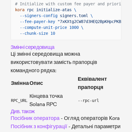
# Initialize with custom fee payer and priority
kora
rpc initialize-atas
\
--signers-config
signers.toml
\
--fee-payer-key
"7xKXtg2CW87d3HEQ2BpKHpcPKBhpKG
--compute-unit-price 1000 \
--chunk-size 10
Змінні середовища
Ці змінні середовища можна
використовувати замість прапорців
командного рядка:
Еквівалент
Змінна
Опис
прапорця
Кінцева точка
RPC_URL
--rpc-url
Solana RPC
Див. також
Посібник оператора
- Огляд операторів Kora
Посібник з конфігурації
- Детальні параметри