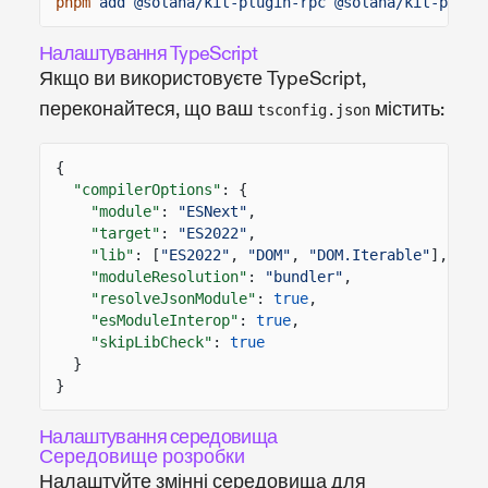
pnpm
add @solana/kit-plugin-rpc @solana/kit-plugi
Налаштування TypeScript
Якщо ви використовуєте TypeScript,
переконайтеся, що ваш
містить:
tsconfig.json
{
"compilerOptions"
: {
"module"
:
"ESNext"
,
"target"
:
"ES2022"
,
"lib"
: [
"ES2022"
,
"DOM"
,
"DOM.Iterable"
],
"moduleResolution"
:
"bundler"
,
"resolveJsonModule"
:
true
,
"esModuleInterop"
:
true
,
"skipLibCheck"
:
true
}
}
Налаштування середовища
Середовище розробки
Налаштуйте змінні середовища для