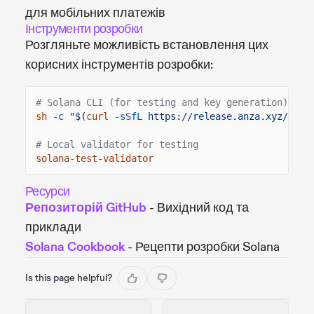
для мобільних платежів
Інструменти розробки
Розгляньте можливість встановлення цих
корисних інструментів розробки:
# Solana CLI (for testing and key generation)
sh
-c
"$(
curl
-sSfL
https://release.anza.xyz/stab
# Local validator for testing
solana-test-validator
Ресурси
Репозиторій GitHub
- Вихідний код та
приклади
Solana Cookbook
- Рецепти розробки Solana
Is this page helpful?