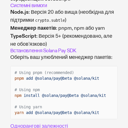
Системні вимоги
Node.js
: Версія 20 або вища (необхідна для
підтримки
)
crypto.subtle
Менеджер пакетів
: pnpm, npm або yarn
TypeScript
: Версія 5+ (рекомендовано, але
не обов'язково)
Встановлення Solana Pay SDK
Оберіть ваш улюблений менеджер пакетів:
# Using pnpm (recommended)
pnpm
add @solana/pay@beta @solana/kit
# Using npm
npm
install @solana/pay@beta @solana/kit
# Using yarn
yarn
add @solana/pay@beta @solana/kit
Однорангові залежності