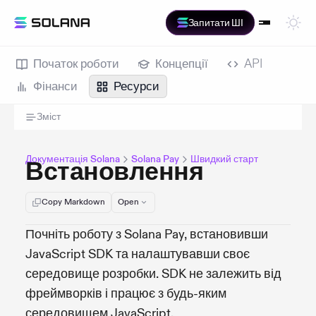
Запитати ШІ
Початок роботи
Концепції
API
Фінанси
Ресурси
Зміст
Документація Solana
Solana Pay
Швидкий старт
Встановлення
Copy Markdown
Open
Почніть роботу з Solana Pay, встановивши
JavaScript SDK та налаштувавши своє
середовище розробки. SDK не залежить від
фреймворків і працює з будь-яким
середовищем JavaScript.