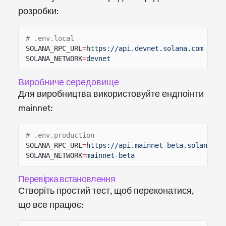
розробки:
# .env.local
SOLANA_RPC_URL
=
https://api.devnet.solana.com
SOLANA_NETWORK
=
devnet
Виробниче середовище
Для виробництва використовуйте ендпоінти
mainnet:
# .env.production
SOLANA_RPC_URL
=
https://api.mainnet-beta.solana.co
SOLANA_NETWORK
=
mainnet-beta
Перевірка встановлення
Створіть простий тест, щоб переконатися,
що все працює: