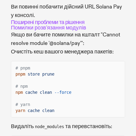
Ви повинні побачити дійсний URL Solana Pay
у консолі.
Поширені проблеми та рішення
Помилки розв'язання модулів
Якщо ви бачите помилки на кшталт "Cannot
resolve module '@solana/pay'":
Очистіть кеш вашого менеджера пакетів:
# pnpm
pnpm
store prune
# npm
npm
cache clean
--force
# yarn
yarn
cache clean
Видаліть
та перевстановіть:
node_modules