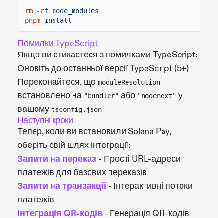
rm
-rf
node_modules
pnpm
install
Помилки TypeScript
Якщо ви стикаєтеся з помилками TypeScript:
Оновіть до останньої версії TypeScript (5+)
Переконайтеся, що
moduleResolution
встановлено на
або
у
"bundler"
"nodenext"
вашому
tsconfig.json
Наступні кроки
Тепер, коли ви встановили Solana Pay,
оберіть свій шлях інтеграції:
Запити на переказ
- Прості URL-адреси
платежів для базових переказів
Запити на транзакції
- Інтерактивні потоки
платежів
Інтеграція QR-кодів
- Генерація QR-кодів