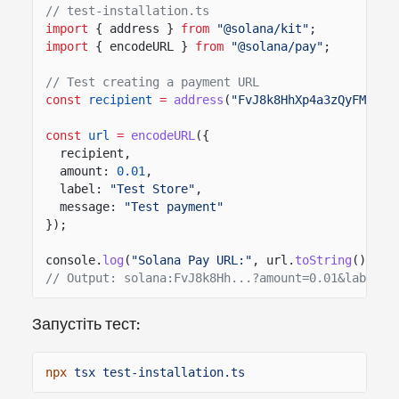
// test-installation.ts
import
{ address }
from
"@solana/kit"
;
import
{ encodeURL }
from
"@solana/pay"
;
// Test creating a payment URL
const
recipient
=
address
(
"FvJ8k8HhXp4a3zQyFMZd4F
const
url
=
encodeURL
({
recipient,
amount:
0.01
,
label:
"Test Store"
,
message:
"Test payment"
});
console.
log
(
"Solana Pay URL:"
, url.
toString
());
// Output: solana:FvJ8k8Hh...?amount=0.01&label=T
Запустіть тест:
npx
tsx test-installation.ts