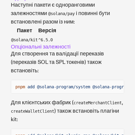
Наступні пакети є одноранговими
залежностями
і повинні бути
@solana/pay
встановлені разом із ним:
Пакет
Версія
@solana/kit
^6.5.0
Опціональні залежності
Для створення та валідації переказів
(переказів SOL та SPL токенів) також
встановіть:
pnpm
add @solana-program/system @solana-program/t
Для клієнтських фабрик (
,
createMerchantClient
) також встановіть плагіни
createWalletClient
kit: