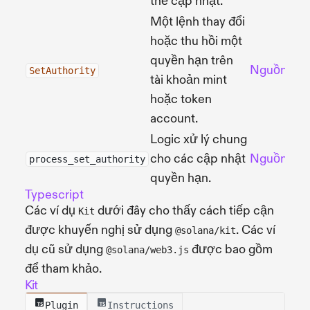
thể cập nhật.
Một lệnh thay đổi
hoặc thu hồi một
quyền hạn trên
Nguồn
N
SetAuthority
tài khoản mint
hoặc token
account.
Logic xử lý chung
cho các cập nhật
Nguồn
N
process_set_authority
quyền hạn.
Typescript
Các ví dụ
dưới đây cho thấy cách tiếp cận
Kit
được khuyến nghị sử dụng
. Các ví
@solana/kit
dụ cũ sử dụng
được bao gồm
@solana/web3.js
để tham khảo.
Kit
Plugin
Instructions