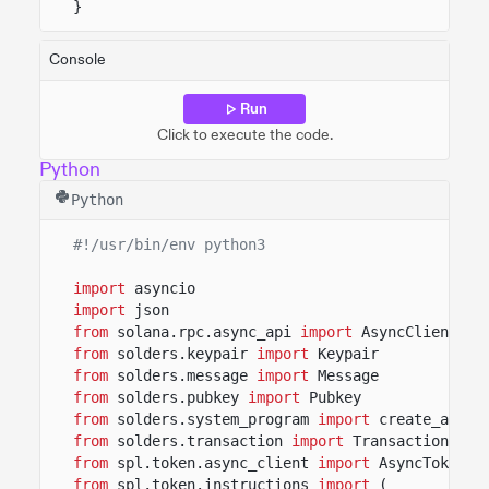
}
Console
Run
Click to execute the code.
Python
Python
#!/usr/bin/env python3
import
asyncio
import
json
from
solana.rpc.async_api
import
AsyncClient
from
solders.keypair
import
Keypair
from
solders.message
import
Message
from
solders.pubkey
import
Pubkey
from
solders.system_program
import
create_accou
from
solders.transaction
import
Transaction
from
spl.token.async_client
import
AsyncToken
from
spl.token.instructions
import
(