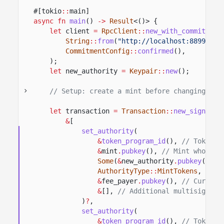
#[tokio
::
main]
async fn
main
()
->
Result
<()> {
let
client
=
RpcClient
::
new_with_commitment
String
::
from
(
"http://localhost:8899"
),
CommitmentConfig
::
confirmed
(),
);
let
new_authority
=
Keypair
::
new
();
// Setup: create a mint before changing its
let
transaction
=
Transaction
::
new_signed_w
&
[
set_authority
(
&
token_program_id
(),
// Token p
&
mint
.
pubkey
(),
// Mint whose a
Some
(
&
new_authority
.
pubkey
()),
AuthorityType
::
MintTokens
,
// A
&
fee_payer
.
pubkey
(),
// Current
&
[],
// Additional multisig sig
)
?
,
set_authority
(
&
token_program_id
(),
// Token p