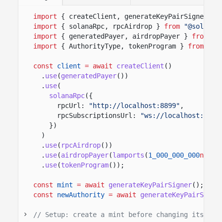
import
{ createClient, generateKeyPairSigner, l
import
{ solanaRpc, rpcAirdrop }
from
"@solana/
import
{ generatedPayer, airdropPayer }
from
"@
import
{ AuthorityType, tokenProgram }
from
"@s
const
client
= await
createClient
()
.
use
(
generatedPayer
())
.
use
(
solanaRpc
({
rpcUrl:
"http://localhost:8899"
,
rpcSubscriptionsUrl:
"ws://localhost:8900
})
)
.
use
(
rpcAirdrop
())
.
use
(
airdropPayer
(
lamports
(
1_000_000_000
n
)))
.
use
(
tokenProgram
())
;
const
mint
= await
generateKeyPairSigner
();
const
newAuthority
= await
generateKeyPairSigne
// Setup: create a mint before changing its aut