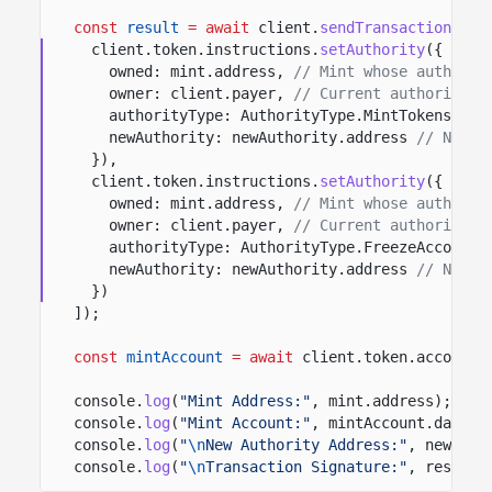
const
result
= await
client.
sendTransaction
([
client.token.instructions.
setAuthority
({
owned: mint.address,
// Mint whose authorit
owner: client.payer,
// Current authority a
authorityType: AuthorityType.MintTokens,
//
newAuthority: newAuthority.address
// New a
}),
client.token.instructions.
setAuthority
({
owned: mint.address,
// Mint whose authorit
owner: client.payer,
// Current authority a
authorityType: AuthorityType.FreezeAccount,
newAuthority: newAuthority.address
// New a
})
]);
const
mintAccount
= await
client.token.accounts
console.
log
(
"Mint Address:"
, mint.address);
console.
log
(
"Mint Account:"
, mintAccount.data);
console.
log
(
"
\n
New Authority Address:"
, newAuth
console.
log
(
"
\n
Transaction Signature:"
, result.