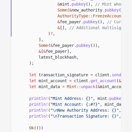
&
mint
.
pubkey
(),
// Mint whose a
Some
(
&
new_authority
.
pubkey
()),
AuthorityType
::
FreezeAccount
,
/
&
fee_payer
.
pubkey
(),
// Current
&
[],
// Additional multisig sig
)
?
,
],
Some
(
&
fee_payer
.
pubkey
()),
&
[
&
fee_payer],
latest_blockhash,
);
let
transaction_signature
=
client
.
send_and
let
mint_account
=
client
.
get_account
(
&
mint
let
mint_data
=
Mint
::
unpack
(
&
mint_account
.
println!
(
"Mint Address: {}"
, mint
.
pubkey
())
println!
(
"Mint Account: {:#?}"
, mint_data);
println!
(
"
\n
New Authority Address: {}"
, new
println!
(
"
\n
Transaction Signature: {}"
, tra
Ok
(())