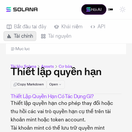
Hỏi AI
Bắt đầu tại đây
Khái niệm
API
Tài chính
Tài nguyên
Mục lục
Tài liệu Solana
Assets
Cơ bản
Thiết lập quyền hạn
Copy Markdown
Open
Thiết Lập Quyền Hạn Có Tác Dụng Gì?
Thiết lập quyền hạn cho phép thay đổi hoặc
thu hồi các vai trò quyền hạn cụ thể trên tài
khoản mint hoặc token account.
Tài khoản mint có thể lưu trữ quyền mint