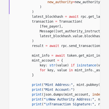
new_authority
=
new_authority.pub
)
)
latest_blockhash
= await
rpc.get_latest
transaction
=
Transaction(
[fee_payer],
Message([set_authority_instruction]
latest_blockhash.value.blockhash,
)
result
= await
rpc.send_transaction(tra
mint_info
= await
token.get_mint_info()
mint_account
=
{
key:
str
(value)
if
isinstance
(value
for
key, value
in
mint_info._asdict
}
print
(
"Mint Address:"
, mint.pubkey())
print
(
"Mint Account:"
)
print
(json.dumps(mint_account,
indent
=
2
print
(
"
\n
New Authority Address:"
, new_a
print
(
"
\n
Transaction Signature:"
, resul