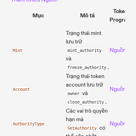
Token
Mục
Mô tả
E
Program
Trạng thái mint
lưu trữ
Nguồn
N
Mint
mint_authority
và
.
freeze_authority
Trạng thái token
account lưu trữ
Nguồn
N
Account
và
owner
.
close_authority
Các vai trò quyền
hạn mà
Nguồn
N
AuthorityType
có
SetAuthority