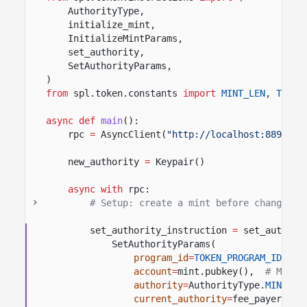
AuthorityType,
initialize_mint,
InitializeMintParams,
set_authority,
SetAuthorityParams,
)
from
spl.token.constants
import
MINT_LEN
,
TOKEN
async def
main
():
rpc
=
AsyncClient(
"http://localhost:8899"
)
new_authority
=
Keypair()
async with
rpc:
# Setup: create a mint before changing 
set_authority_instruction
=
set_authori
SetAuthorityParams(
program_id
=
TOKEN_PROGRAM_ID
,
#
account
=
mint.pubkey(),
# Mint 
authority
=
AuthorityType.
MINT_TO
current_authority
=
fee_payer.pub