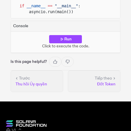
if
__name__
==
"__main__"
:
asyncio.run(main())
Console
Run
Click to execute the code.
Is this page helpful?
Trước
Tiếp theo
Thu hồi Ủy quyền
Đốt Token
VI