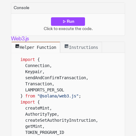
Console
Run
Click to execute the code.
Web3.js
Helper Function
Instructions
import
{
Connection,
Keypair,
sendAndConfirmTransaction,
Transaction,
LAMPORTS_PER_SOL
}
from
"@solana/web3.js"
;
import
{
createMint,
AuthorityType,
createSetAuthorityInstruction,
getMint,
TOKEN_PROGRAM_ID