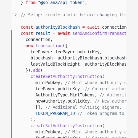
}
from
"@solana/spl-token"
;
// Setup: create a mint before changing its aut
const
authorityBlockhash
= await
connection.
get
const
result
= await
sendAndConfirmTransaction
(
connection,
new
Transaction
({
feePayer: feePayer.publicKey,
blockhash: authorityBlockhash.blockhash,
lastValidBlockHeight: authorityBlockhash.la
}).
add
(
createSetAuthorityInstruction
(
mintPubkey,
// Mint whose authority chang
feePayer.publicKey,
// Current authority 
AuthorityType.MintTokens,
// Authority ro
newAuthority.publicKey,
// New authority 
[],
// Additional multisig signers.
TOKEN_PROGRAM_ID
// Token program to invo
),
createSetAuthorityInstruction
(
mintPubkey,
// Mint whose authority chang
feePayer.publicKey,
// Current authority 