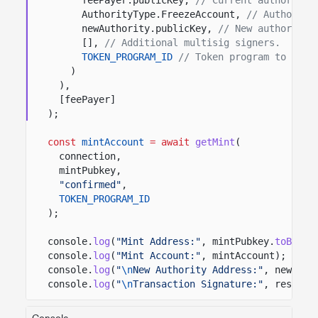
AuthorityType.FreezeAccount,
// Authority
newAuthority.publicKey,
// New authority 
[],
// Additional multisig signers.
TOKEN_PROGRAM_ID
// Token program to invo
)
),
[feePayer]
);
const
mintAccount
= await
getMint
(
connection,
mintPubkey,
"confirmed"
,
TOKEN_PROGRAM_ID
);
console.
log
(
"Mint Address:"
, mintPubkey.
toBase5
console.
log
(
"Mint Account:"
, mintAccount);
console.
log
(
"
\n
New Authority Address:"
, newAuth
console.
log
(
"
\n
Transaction Signature:"
, result)