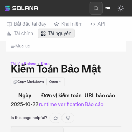
Bắt đầu tại đây
Khái niệm
API
Tài chính
Tài nguyên
Mục lục
Tài liệu Solana
Kora
Kiểm Toán Bảo Mật
Copy Markdown
Open
Ngày
Đơn vị kiểm toán
URL báo cáo
2025-10-22
runtime verification
Báo cáo
Is this page helpful?