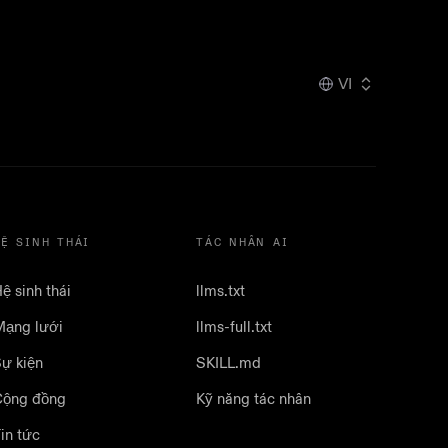
VI
HỆ SINH THÁI
TÁC NHÂN AI
ệ sinh thái
llms.txt
ạng lưới
llms-full.txt
ự kiện
SKILL.md
Cộng đồng
Kỹ năng tác nhân
in tức