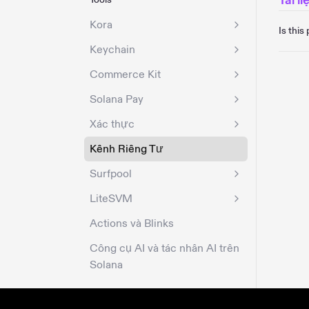
Tài li
Kora
Is this
Keychain
Commerce Kit
Solana Pay
Xác thực
Kênh Riêng Tư
Surfpool
LiteSVM
Actions và Blinks
Công cụ AI và tác nhân AI trên
Solana