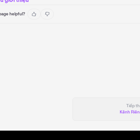
ệu giới thiệu
 page helpful?
Tiếp t
Kênh Riên