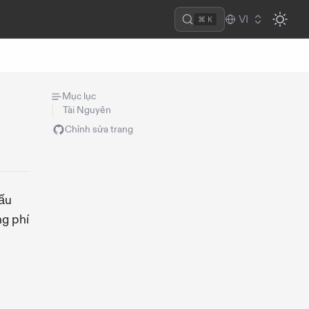
VI
⌘ K
Mục lục
Tài Nguyên
Chỉnh sửa trang
ấu
ng phí