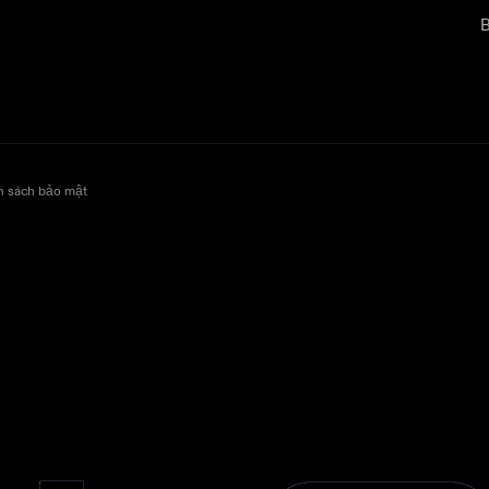
B
h sách bảo mật