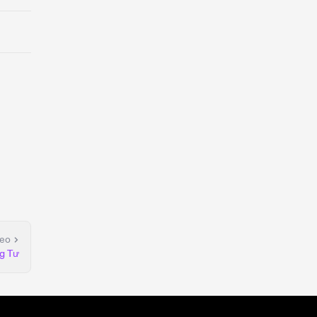
heo
g Tư