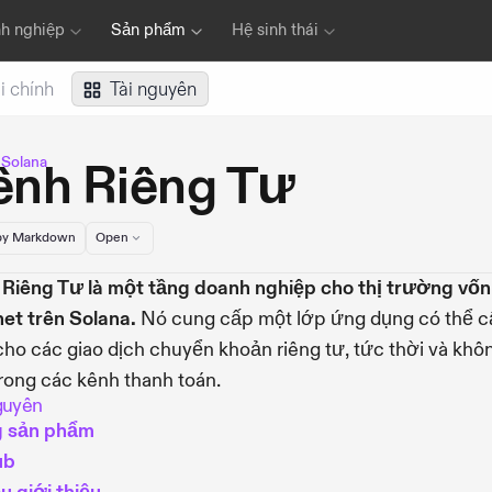
h nghiệp
Sản phẩm
Hệ sinh thái
i chính
Tài nguyên
u Solana
ênh Riêng Tư
y Markdown
Open
Riêng Tư là một tầng doanh nghiệp cho thị trường vốn
net trên Solana.
Nó cung cấp một lớp ứng dụng có thể c
cho các giao dịch chuyển khoản riêng tư, tức thời và khô
rong các kênh thanh toán.
guyên
g sản phẩm
ub