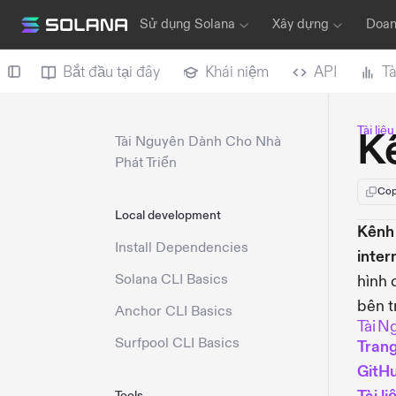
Sử dụng Solana
Xây dựng
Doan
Bắt đầu tại đây
Khái niệm
API
Tà
Tài liệ
K
Tài Nguyên Dành Cho Nhà
Phát Triển
Cop
Local development
Kênh 
Install Dependencies
inter
Solana CLI Basics
hình 
bên t
Anchor CLI Basics
Tài N
Surfpool CLI Basics
Tran
GitH
Tools