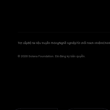
Trợ cấp
Bộ tài liệu truyền thông
Nghề nghiệp
Từ chối trách nhiệm
Chín
© 2026 Solana Foundation. Đã đăng ký bản quyền.