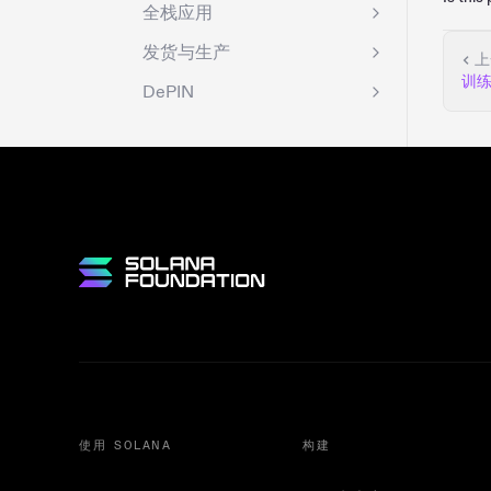
全栈应用
发货与生产
上
训
DePIN
使用 SOLANA
构建