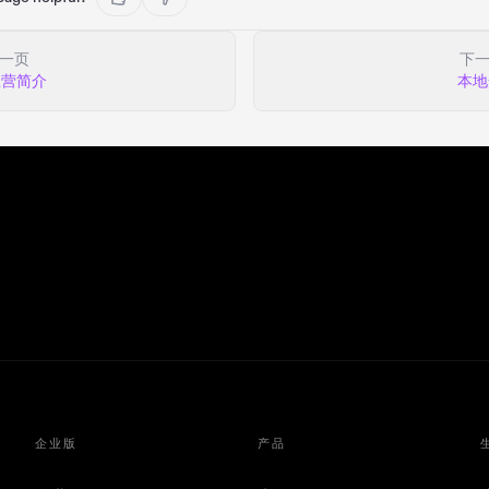
一页
下
练营简介
本地
企业版
产品