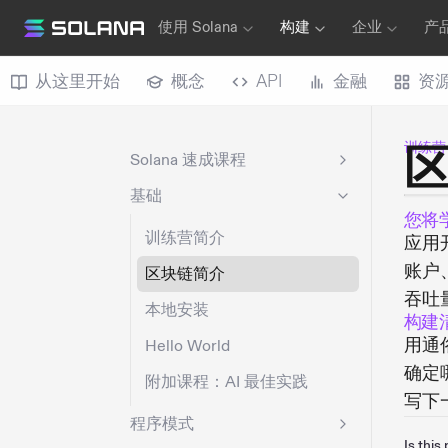
使用 Solana
构建
企业
产
从这里开始
概念
API
金融
资
训练营
Solana 速成课程
基础
您将
训练营简介
应用
账户
区块链简介
吞吐
本地安装
构建
用通
Hello World
确定
附加课程：AI 最佳实践
写下
程序模式
Is this