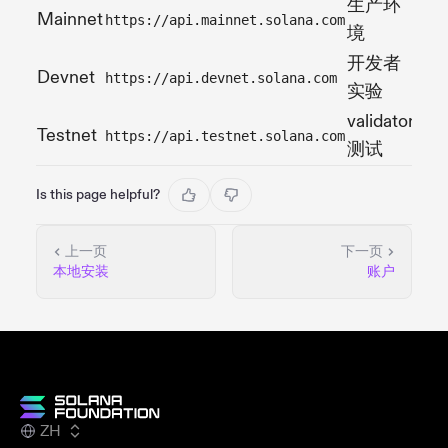
生产环
Mainnet
https://api.mainnet.solana.com
境
开发者
Devnet
https://api.devnet.solana.com
实验
validator
Testnet
https://api.testnet.solana.com
测试
Is this page helpful?
上一页
下一页
本地安装
账户
ZH