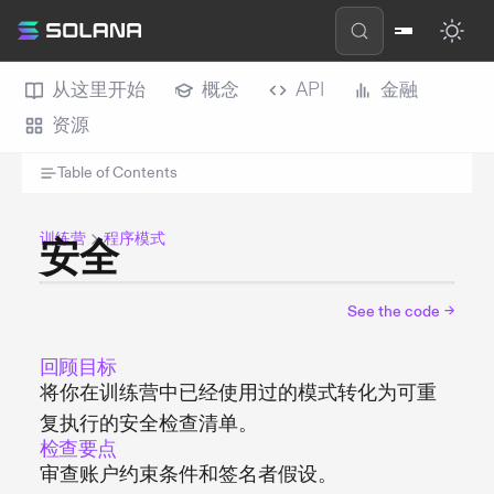
从这里开始
概念
API
金融
资源
Table of Contents
训练营
程序模式
安全
See the code
→
回顾目标
将你在训练营中已经使用过的模式转化为可重
复执行的安全检查清单。
检查要点
审查账户约束条件和签名者假设。