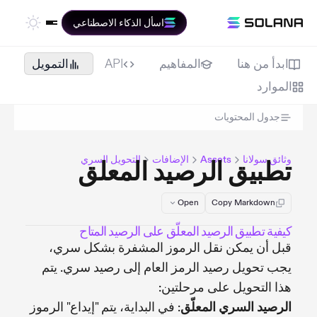
اسأل الذكاء الاصطناعي
ابدأ من هنا
المفاهيم
API
التمويل
الموارد
جدول المحتويات
وثائق سولانا
Assets
الإضافات
التحويل السري
تطبيق الرصيد المعلق
Open
Copy Markdown
كيفية تطبيق الرصيد المعلّق على الرصيد المتاح
قبل أن يمكن نقل الرموز المشفرة بشكل سري،
يجب تحويل رصيد الرمز العام إلى رصيد سري. يتم
هذا التحويل على مرحلتين:
الرصيد السري المعلّق
: في البداية، يتم "إيداع" الرموز