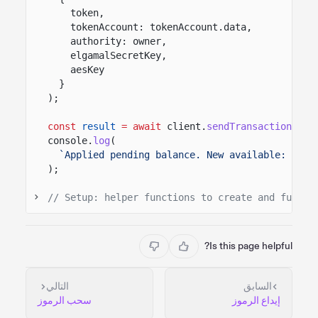
token,
tokenAccount: tokenAccount.data,
authority: owner,
elgamalSecretKey,
aesKey
}
);
const
result
= await
client.
sendTransaction
([ap
console.
log
(
`Applied pending balance. New available: ${
am
);
// Setup: helper functions to create and fund t
Is this page helpful?
السابق
التالي
إيداع الرموز
سحب الرموز