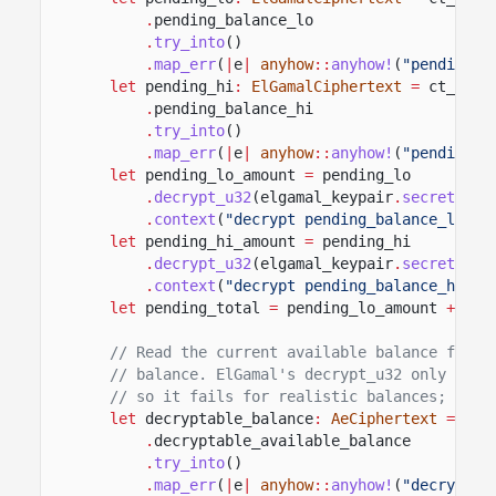
.
pending_balance_lo
.
try_into
()
.
map_err
(
|
e
|
anyhow
::
anyhow!
(
"pending_b
let
pending_hi
:
ElGamalCiphertext
=
ct_exte
.
pending_balance_hi
.
try_into
()
.
map_err
(
|
e
|
anyhow
::
anyhow!
(
"pending_b
let
pending_lo_amount
=
pending_lo
.
decrypt_u32
(elgamal_keypair
.
secret
())
.
context
(
"decrypt pending_balance_lo"
)
?
let
pending_hi_amount
=
pending_hi
.
decrypt_u32
(elgamal_keypair
.
secret
())
.
context
(
"decrypt pending_balance_hi"
)
?
let
pending_total
=
pending_lo_amount
+
(pe
// Read the current available balance from 
// balance. ElGamal's decrypt_u32 only reco
// so it fails for realistic balances; the 
let
decryptable_balance
:
AeCiphertext
=
ct_
.
decryptable_available_balance
.
try_into
()
.
map_err
(
|
e
|
anyhow
::
anyhow!
(
"decryptab