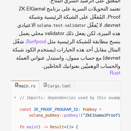
المعلّق على الرصيد السري المتاح.
تعتمد التحويلات السرية على برنامج ZK ElGamal
Proof، المُفعَّل على الشبكة الرئيسية وشبكة
devnet. لا يُفعِّل
الاعتيادي
solana-test-validator
هذه الميزة، لكن يفعل ذلك validator محلي يعمل
بنسخ مطابقة للشبكة الرئيسية مثل
Surfpool
. شغّل
المثال مقابل أحد هذه الخيارات (يستخدم الكود شبكة
devnet) مع حساب ممول، واستبدل عنواني العملة
والحساب الوهميَّين بعنوانيك الخاصَّين.
Rust
main.rs
Cargo.toml
// Imports: dependencies used by this example.
const
ZK_PROOF_PROGRAM_ID
:
Pubkey
=
solana_pubkey
::
pubkey!
(
"ZkE1Gama1Proof11111
fn
main
()
->
Result
<()> {