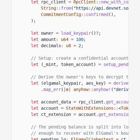
let
rpc_client
=
RpcClient
::
new_with_commit
String
::
from
(
"https://api.devnet.solana
CommitmentConfig
::
confirmed
(),
);
let
owner
=
load_keypair
()
?
;
let
amount
:
u64
=
100
;
let
decimals
:
u8
=
2
;
// Setup: create a confidential account wit
let
(_mint, token_account)
=
setup_pending_
// Derive the owner's keys to decrypt the c
let
(elgamal_keypair, aes_key)
=
derive_con
.
map_err
(
|
e
|
anyhow
::
anyhow!
(
"derive co
let
account_data
=
rpc_client
.
get_account
(
&
let
account
=
StateWithExtensions
::
<
TokenAc
let
ct_extension
=
account
.
get_extension
::
<
// The pending balance is split into low (1
// enough to recover with ElGamal's bounded
let
pending_lo
:
ElGamalCiphertext
=
ct_exte