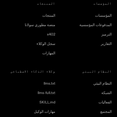
المؤسسات
المنتجات
المؤسسات
المنتجات
المدفوعات المؤسسية
منصة مطوري سولانا
الترميز
x402
التقارير
سجل الوكلاء
المهارات
النظام البيئي
وكلاء الذكاء الاصطناعي
النظام البيئي
llms.txt
الشبكة
llms-full.txt
الفعاليات
SKILL.md
المجتمع
مهارات الوكيل