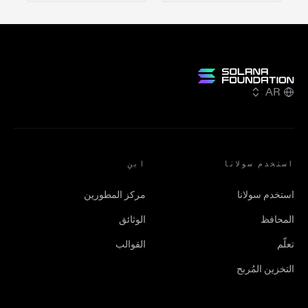
AR
استخدم سولانا
ابنِ
استخدم سولانا
مركز المطورين
المحافظ
الوثائق
تعلّم
القوالب
التخزين المُربح