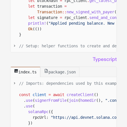
let
blockhash
=
rpc_client
.
get_latest_block
let
transaction
=
Transaction
::
new_signed_with_payer
(
&
[ap
let
signature
=
rpc_client
.
send_and_confirm
println!
(
"Applied pending balance. New avai
Ok
(())
}
// Setup: helper functions to create and deposi
Typescript
index.ts
package.json
// Imports: dependencies used by this example.
const
client
= await
createClient
()
.
use
(
signerFromFile
(
join
(
homedir
(),
".config/
.
use
(
solanaRpc
({
rpcUrl:
"https://api.devnet.solana.com"
})