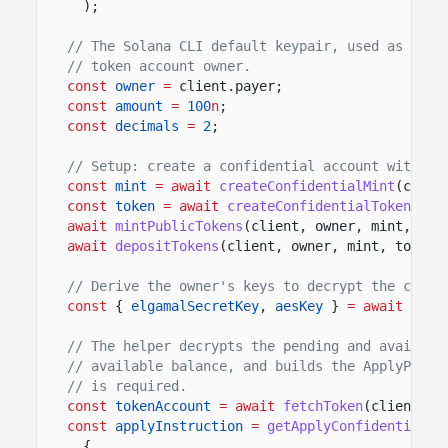
);
// The Solana CLI default keypair, used as fee 
// token account owner.
const
owner
=
client.payer;
const
amount
=
100
n
;
const
decimals
=
2
;
// Setup: create a confidential account with a 
const
mint
= await
createConfidentialMint
(clien
const
token
= await
createConfidentialTokenAcco
await
mintPublicTokens
(client, owner, mint, tok
await
depositTokens
(client, owner, mint, token,
// Derive the owner's keys to decrypt the curre
const
{
elgamalSecretKey
,
aesKey
}
= await
deri
// The helper decrypts the pending and availabl
// available balance, and builds the ApplyPendi
// is required.
const
tokenAccount
= await
fetchToken
(client.rp
const
applyInstruction
=
getApplyConfidentialPe
{