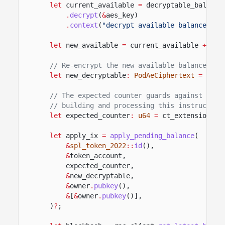
let
current_available
=
decryptable_balance
.
decrypt
(
&
aes_key)
.
context
(
"decrypt available balance"
)
?
;
let
new_available
=
current_available
+
pen
// Re-encrypt the new available balance wit
let
new_decryptable
:
PodAeCiphertext
=
aes_
// The expected counter guards against pend
// building and processing this instruction
let
expected_counter
:
u64
=
ct_extension
.
pe
let
apply_ix
=
apply_pending_balance
(
&
spl_token_2022
::
id
(),
&
token_account,
expected_counter,
&
new_decryptable,
&
owner
.
pubkey
(),
&
[
&
owner
.
pubkey
()],
)
?
;