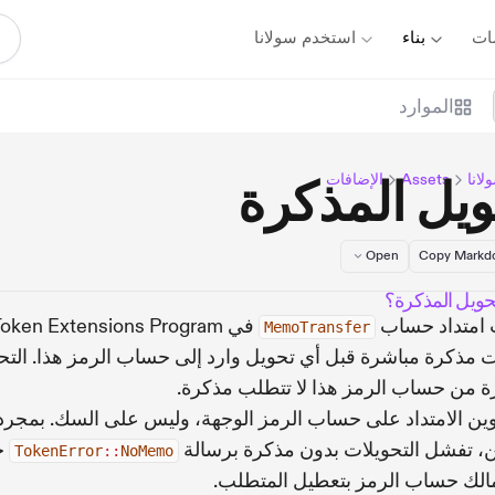
ات
بناء
استخدم سولانا
الموارد
لانا
Assets
الإضافات
يل المذكرة
Open
Copy Mark
حويل المذكرة؟
 امتداد حساب
في oken Extensions Program
MemoTransfer
ت مذكرة مباشرة قبل أي تحويل وارد إلى حساب الرمز هذا. التح
ة من حساب الرمز هذا لا تتطلب مذكرة.
وين الامتداد على حساب الرمز الوجهة، وليس على السك. بمجرد
ن، تفشل التحويلات بدون مذكرة برسالة
ح
TokenError
::
NoMemo
الك حساب الرمز بتعطيل المتطلب.