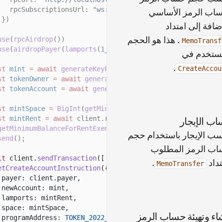
rpcSubscriptionsUrl:
"ws://localhost:8900"
اب الرمز الأساسي
})
إضافة إلى امتداد
. هذا هو الحجم
use
(
rpcAirdrop
())
MemoTransf
use
(
airdropPayer
(
lamports
(
1_000_000_000
n
)));
ستخدم في
.
CreateAccou
st
mint
= await
generateKeyPairSigner
();
st
tokenOwner
= await
generateKeyPairSigner
();
st
tokenAccount
= await
generateKeyPairSigner
();
st
mintSpace
=
BigInt
(
getMintSize
());
st
mintRent
= await
client.rpc
ب الإيجار
getMinimumBalanceForRentExemption
(mintSpace)
ب الإيجار باستخدام حجم
send
();
ب الرمز المطلوب
it
client.
sendTransaction
([
تداد
.
MemoTransfer
etCreateAccountInstruction
({
payer: client.payer,
newAccount: mint,
lamports: mintRent,
space: mintSpace,
اء وتهيئة حساب الرمز
programAddress:
TOKEN_2022_PROGRAM_ADDRESS