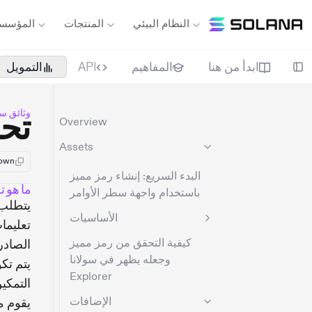
النظام البيئي
المنتجات
المؤسس
ابدأ من هنا
المفاهيم
API
التمويل
وثائق سو
تحو
Overview
Assets
down
البدء السريع: إنشاء رمز مميز
ما هو ت
باستخدام واجهة سطر الأوامر
يتطلب
الأساسيات
تعليما
كيفية التحقق من رمز مميز
الصادر
وجعله يظهر في سولانا
يتم تك
Explorer
التمكي
الإضافات
يقوم م