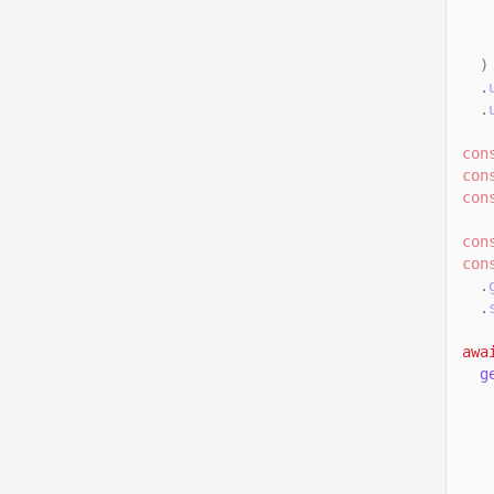
)
.
.
con
con
con
con
con
.
.
awa
g