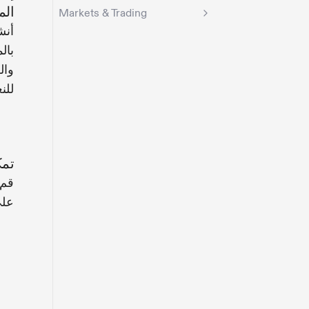
الم
Markets & Trading
أنش
بال
وال
للنع
تمكين er
قم 
على