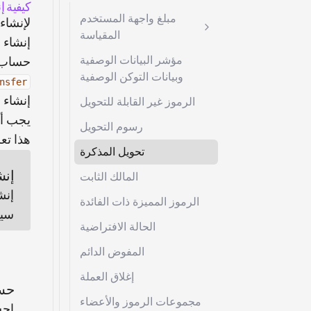
كيفية إنش
مبلغ واجهة المستخدم
لإنشاء
المقياسة
إنشاء 
مؤشر البيانات الوصفية
حساب ح
وبيانات التوكن الوصفية
nsfer
إنشاء 
الرموز غير القابلة للتحويل
يجب أ
رسوم التحويل
هذا تع
تحويل المذكرة
إنش
المالك الثابت
إنش
الرموز المميزة ذات الفائدة
سيس
الحالة الافتراضية
المفوض الدائم
إغلاق العملة
حس
مجموعات الرموز والأعضاء
احس