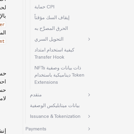
حماية CPI
لحس
بال
إيقاف السك مؤقتاً
er
الحرق المصرَّح به
الم
التحويل السري
nt
كيفية استخدام امتداد
Transfer Hook
NFTs ذات بيانات وصفية
حسا
ديناميكية باستخدام Token
احس
Extensions
حسا
متقدم
لام
بيانات ميتابليكس الوصفية
Issuance & Tokenization
Payments
إنش