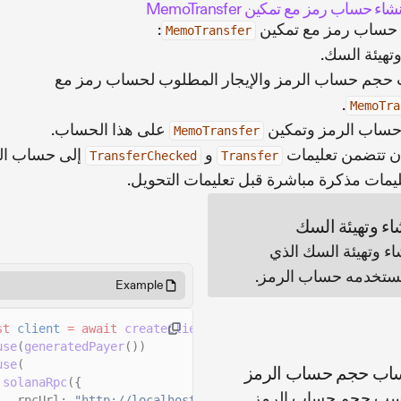
اء حساب رمز مع تمكين MemoTransfer
 حساب رمز مع تمكين
:
MemoTransfer
وتهيئة السك.
جم حساب الرمز والإيجار المطلوب لحساب رمز مع
.
MemoTra
حساب الرمز وتمكين
على هذا الحساب.
MemoTransfer
ن تتضمن تعليمات
و
إلى حساب ال
TransferChecked
Transfer
ليمات مذكرة مباشرة قبل تعليمات التحويل.
اء وتهيئة السك
اء وتهيئة السك الذي
تخدمه حساب الرمز.
Example
st
client
= await
createClient
()
use
(
generatedPayer
())
use
(
اب حجم حساب الرمز
solanaRpc
({
ب حجم حساب الرمز
rpcUrl:
"http://localhost:8899"
,