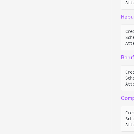
Att
Repu
Cre
Sch
Att
Beruf
Cre
Sch
Att
Compl
Cre
Sch
Att