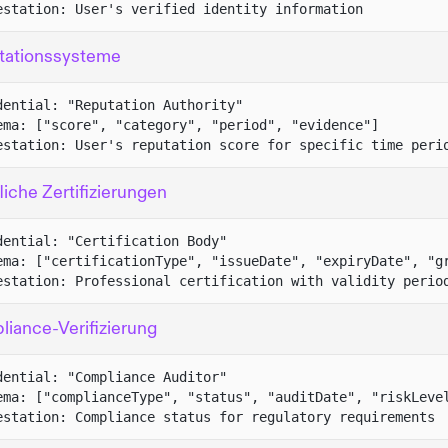
estation: User's verified identity information
tationssysteme
dential: "Reputation Authority"
ema: ["score", "category", "period", "evidence"]
estation: User's reputation score for specific time peri
liche Zertifizierungen
dential: "Certification Body"
ema: ["certificationType", "issueDate", "expiryDate", "g
estation: Professional certification with validity perio
iance-Verifizierung
dential: "Compliance Auditor"
ema: ["complianceType", "status", "auditDate", "riskLeve
estation: Compliance status for regulatory requirements