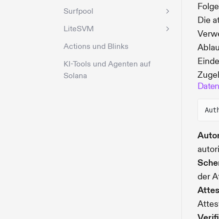
Folge
Surfpool
Die a
LiteSVM
Verwe
Actions und Blinks
Ablau
Einde
KI-Tools und Agenten auf
Zugeh
Solana
Daten
Aut
Auto
autor
Sche
der A
Attes
Atte
Verif