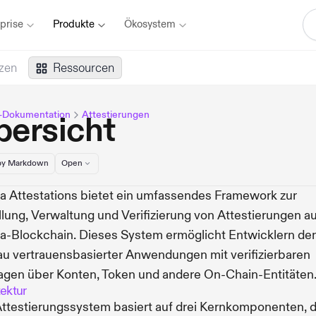
prise
Produkte
Ökosystem
zen
Ressourcen
-Dokumentation
Attestierungen
bersicht
y Markdown
Open
a Attestations bietet ein umfassendes Framework zur
llung, Verwaltung und Verifizierung von Attestierungen au
a-Blockchain. Dieses System ermöglicht Entwicklern de
u vertrauensbasierter Anwendungen mit verifizierbaren
gen über Konten, Token und andere On-Chain-Entitäten
tektur
ttestierungssystem basiert auf drei Kernkomponenten, d