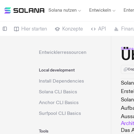
Solana nutzen
Entwickeln
Enter
Hier starten
Konzepte
API
Finan
Solana
Ü
Entwicklerressourcen
Cop
Local development
Install Dependencies
Solan
Erste
Solana CLI Basics
Solan
Anchor CLI Basics
Aufba
Surfpool CLI Basics
Aussa
Archi
Das A
Tools