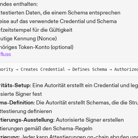
ndes enthalten:
ttestierten Daten, die einem Schema entsprechen
ise auf das verwendete Credential und Schema
fzeitstempel für die Gültigkeit
utige Kennung (Nonce)
öriges Token-Konto (optional)
fluss
hority → Creates Credential → Defines Schema → Authorize
ritäts-Setup
: Eine Autorität erstellt ein Credential und leg
isierte Signer fest
ma-Definition
: Die Autorität erstellt Schemas, die die Str
ttestierung definieren
tierungs-Ausstellung
: Autorisierte Signer erstellen
stierungen gemäß den Schema-Regeln
izierung
: Jeder kann Attestierungen on-chain abrufen un