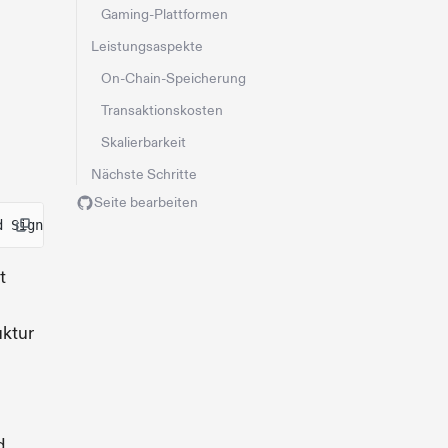
Gaming-Plattformen
Leistungsaspekte
On-Chain-Speicherung
Transaktionskosten
Skalierbarkeit
Nächste Schritte
Seite bearbeiten
d Signers → Issue Attestations
t
uktur
d