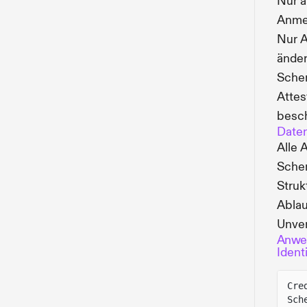
Nur a
Anmel
Nur A
ände
Sche
Attes
besc
Daten
Alle 
Schem
Struk
Ablau
Unver
Anwen
Ident
Cre
Sch