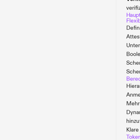
verifi
Haupt
Flex
Defin
Attes
Unter
Boole
Schem
Schem
Bere
Hiera
Anme
Mehre
Dynam
hinzu
Klar
Token