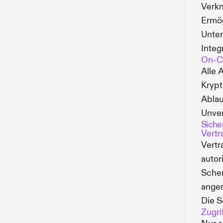
Verkn
Ermög
Unter
Integ
On-Ch
Alle 
Krypt
Ablau
Unver
Siche
Vert
Vertr
autor
Schem
ange
Die S
Zugri