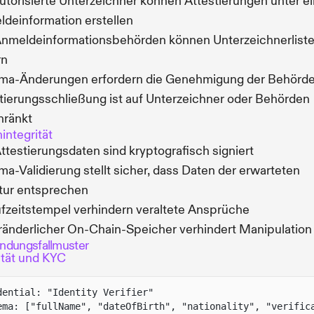
utorisierte Unterzeichner können Attestierungen unter ei
deinformation erstellen
nmeldeinformationsbehörden können Unterzeichnerlist
rn
ma-Änderungen erfordern die Genehmigung der Behörd
tierungsschließung ist auf Unterzeichner oder Behörden
hränkt
integrität
Attestierungsdaten sind kryptografisch signiert
a-Validierung stellt sicher, dass Daten der erwarteten
tur entsprechen
fzeitstempel verhindern veraltete Ansprüche
änderlicher On-Chain-Speicher verhindert Manipulation
dungsfallmuster
ität und KYC
dential: "Identity Verifier"
ema: ["fullName", "dateOfBirth", "nationality", "verific