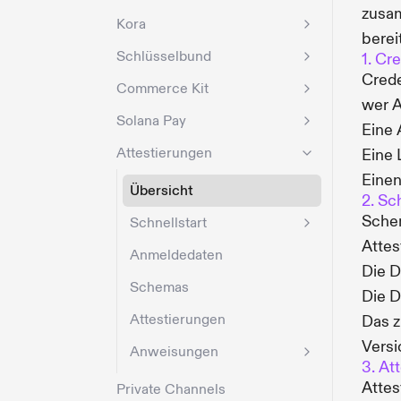
zusam
Kora
berei
Schlüsselbund
1. Cr
Crede
Commerce Kit
wer A
Solana Pay
Eine 
Attestierungen
Eine 
Einen
Übersicht
2. S
Schem
Schnellstart
Attes
Anmeldedaten
Die D
Schemas
Die D
Attestierungen
Das z
Versi
Anweisungen
3. At
Attes
Private Channels