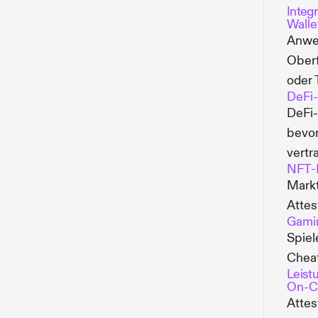
Integ
Walle
Anwen
Oberf
oder 
DeFi-
DeFi-
bevor
vertr
NFT-
Markt
Attes
Gami
Spiel
Chea
Leist
On-C
Attes