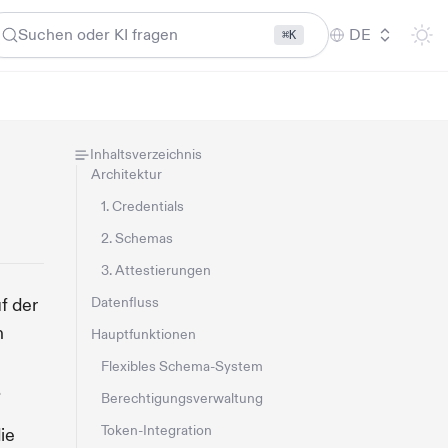
Suchen oder KI fragen
DE
⌘K
Inhaltsverzeichnis
Architektur
1. Credentials
2. Schemas
3. Attestierungen
f der
Datenfluss
n
Hauptfunktionen
Flexibles Schema-System
.
Berechtigungsverwaltung
Token-Integration
ie