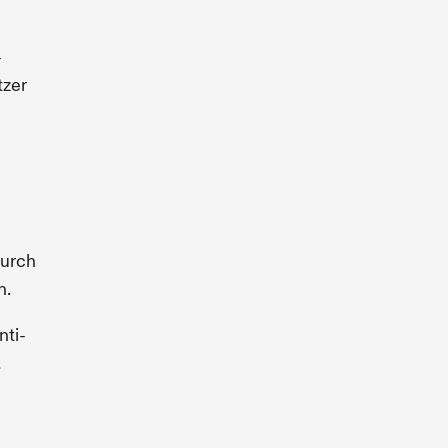
-
tzer
durch
n.
nti-
.