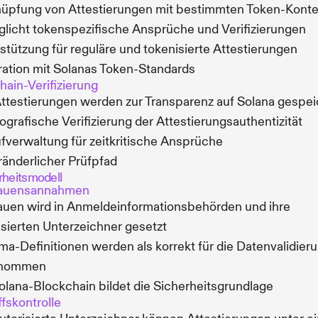
üpfung von Attestierungen mit bestimmten Token-Kont
licht tokenspezifische Ansprüche und Verifizierungen
stützung für reguläre und tokenisierte Attestierungen
ration mit Solanas Token-Standards
ain-Verifizierung
Attestierungen werden zur Transparenz auf Solana gespei
ografische Verifizierung der Attestierungsauthentizität
fverwaltung für zeitkritische Ansprüche
änderlicher Prüfpfad
rheitsmodell
rauensannahmen
auen wird in Anmeldeinformationsbehörden und ihre
isierten Unterzeichner gesetzt
a-Definitionen werden als korrekt für die Datenvalidier
nommen
olana-Blockchain bildet die Sicherheitsgrundlage
ffskontrolle