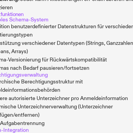
zieren
funktionen
ibles Schema-System
ition benutzerdefinierter Datenstrukturen für verschiede
tierungstypen
stützung verschiedener Datentypen (Strings, Ganzzahlen
ans, Arrays)
a-Versionierung für Rückwärtskompatibilität
as nach Bedarf pausieren/fortsetzen
chtigungsverwaltung
rchische Berechtigungsstruktur mit
ldeinformationsbehörden
re autorisierte Unterzeichner pro Anmeldeinformation
ische Unterzeichnerverwaltung (Unterzeichner
fügen/entfernen)
e Aufgabentrennung
-Integration