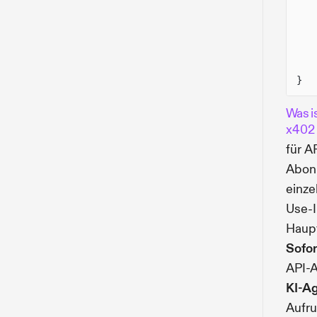
}
Was i
x402
für A
Abonn
einze
Use-I
Haupt
Sofo
API-A
KI-Ag
Aufru