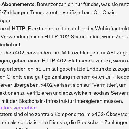
e Abonnements
: Benutzer zahlen nur für das, was sie nut
-Zahlungen
: Transparente, verifizierbare On-Chain-
ungen
dard-HTTP
: Funktioniert mit bestehender Webinfrastruk
r Verwendung eines HTTP-402-Statuscodes, wenn Zahl
erlich ist
r, die x402 verwenden, um Mikrozahlungen für API-Zugrif
ngen, geben einen HTTP-402-Statuscode zurück, wenn 
ng erforderlich ist. Um auf geschützte Endpunkte zuzugre
n Clients eine gültige Zahlung in einem
-Heade
X-PAYMENT
erver übergeben. x402 verlässt sich auf "Vermittler", um
aktionen zu verifizieren und abzuwickeln, sodass Server 
t mit der Blockchain-Infrastruktur interagieren müssen.
itators verstehen
itators sind eine zentrale Komponente im x402-Ökosyste
eren als spezialisierte Dienste, die Blockchain-Zahlungen