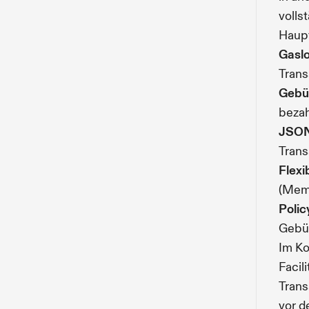
volls
Haup
Gaslo
Trans
Gebü
beza
JSON
Trans
Flexi
(Memo
Polic
Gebüh
Im Ko
Facil
Trans
vor d