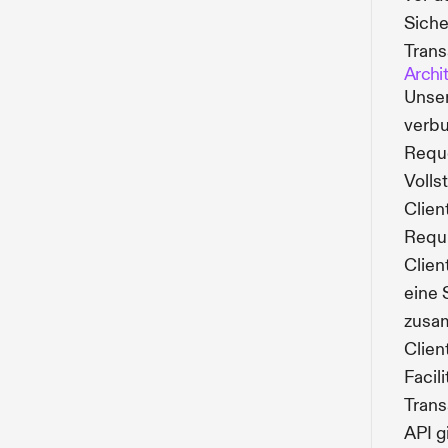
Siche
Trans
Archi
Unser
verb
Requ
Volls
Clien
Requi
Clien
eine 
zusam
Clien
Facil
Trans
API g