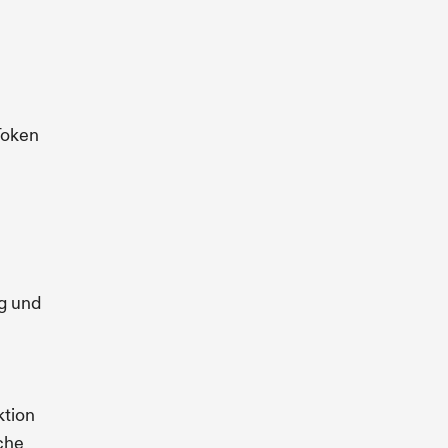
Token
ng und
ktion
che