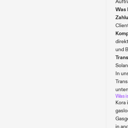
Auftr
Was F
Zahlu
Clien
Kompl
direk
und 
Trans
Solan
In un
Trans
unten
Was i
Kora 
gaslo
Gasge
in an