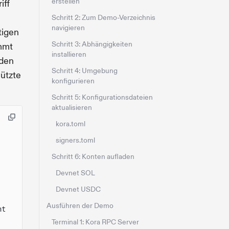
erstellen
iff
Schritt 2: Zum Demo-Verzeichnis
navigieren
tigen
Schritt 3: Abhängigkeiten
immt
installieren
rden
Schritt 4: Umgebung
ützte
konfigurieren
Schritt 5: Konfigurationsdateien
aktualisieren
kora.toml
signers.toml
Schritt 6: Konten aufladen
Devnet SOL
Devnet USDC
Ausführen der Demo
nt
Terminal 1: Kora RPC Server