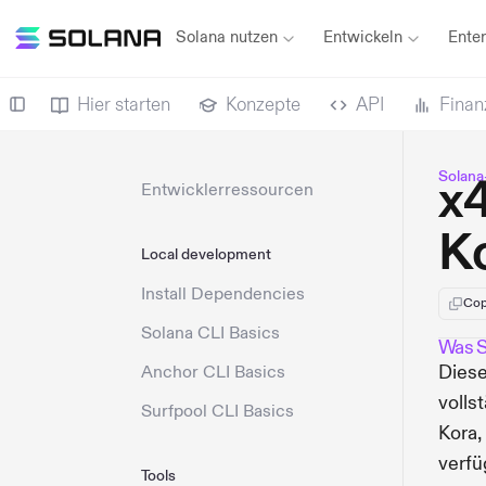
Solana nutzen
Entwickeln
Enter
Hier starten
Konzepte
API
Finan
Solana
x4
Entwicklerressourcen
K
Local development
Install Dependencies
Cop
Solana CLI Basics
Was S
Diese
Anchor CLI Basics
volls
Surfpool CLI Basics
Kora,
verfü
Tools