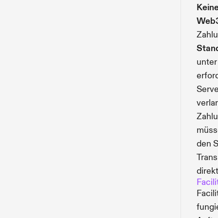
Kein
Web3
Zahl
Stan
unte
erford
Serve
verla
Zahlu
müsse
den S
Trans
direk
Facil
Facil
fungi