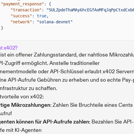
"payment_response"
:
{
"transaction"
:
"5ULZpdeThaMAy6hcEGfAoMFqJqPpCtxdCxb
"success"
: true
,
"network"
:
"solana-devnet"
}
st x402?
ist ein offener Zahlungsstandard, der nahtlose Mikrozah
PI-Zugriff ermöglicht. Anstelle traditioneller
ementmodelle oder API-Schlüssel erlaubt x402 Servern,
lne API-Aufrufe Gebühren zu erheben und so echte Pay-
nfrastruktur zu schaffen.
vorteile von x402:
rtige Mikrozahlungen
: Zahlen Sie Bruchteile eines Cents
ufruf
enten können für API-Aufrufe zahlen
: Bezahlen Sie API-
fe mit KI-Agenten