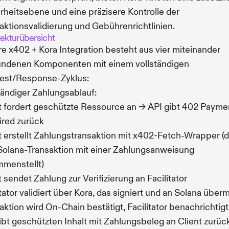
rheitsebene und eine präzisere Kontrolle der
aktionsvalidierung und Gebührenrichtlinien.
tekturübersicht
e x402 + Kora Integration besteht aus vier miteinander
undenen Komponenten mit einem vollständigen
est/Response-Zyklus:
tändiger Zahlungsablauf:
t fordert geschützte Ressource an → API gibt 402 Payme
red zurück
t erstellt Zahlungstransaktion mit x402-Fetch-Wrapper (d
Solana-Transaktion mit einer Zahlungsanweisung
menstellt)
t sendet Zahlung zur Verifizierung an Facilitator
itator validiert über Kora, das signiert und an Solana überm
aktion wird On-Chain bestätigt, Facilitator benachrichtigt
ibt geschützten Inhalt mit Zahlungsbeleg an Client zurüc