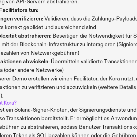
ag von API-Servern abstrahieren.
acilitators tun:
ngen verifizieren
: Validieren, dass die Zahlungs-Payload
ts korrekt gebildet und ausreichend sind
exität abstrahieren
: Beseitigen die Notwendigkeit für S
t mit der Blockchain-Infrastruktur zu interagieren (Signier
Bezahlen von Netzwerkgebühren)
aktionen abwickeln
: Übermitteln validierte Transaktione
a (oder andere Netzwerke)
serer Demo erstellen wir einen Facilitator, der Kora nutzt,
aktionen zu verifizieren und abzuwickeln (weitere Details
).
st Kora?
ist ein Solana-Signer-Knoten, der Signierungsdienste und
se Transaktionen bereitstellt. Er ermöglicht es Anwendu
bühren zu abstrahieren, sodass Benutzer Transaktionsk
deren Token als SOL bezahlen können oder die Gebühren