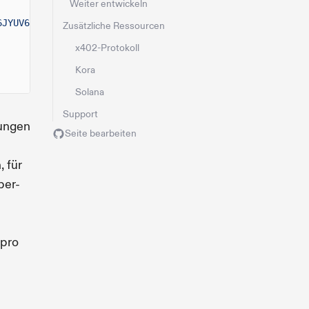
Weiter entwickeln
6JYUV6nA4x8Lk2hKEuzofGUPoe1pop6BdWMSmF5oRPrXsbdWmpruf",
Zusätzliche Ressourcen
x402-Protokoll
Kora
Solana
Support
lungen
Seite bearbeiten
 für
per-
 pro