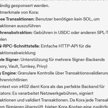
tändig gesponsert werden.
tmerkmale von Kora:
se Transaktionen
: Benutzer benötigen kein SOL, um
aktionen auszuführen
hrenabstraktion
: Gebühren in USDC oder anderen SPL-
hlen
-RPC-Schnittstelle
: Einfache HTTP-API für die
aktionsabwicklung
ble Signer
: Unterstützung für mehrere Signer-Backends
ry, Vault, Turnkey, Privy)
y Engine
: Granulare Kontrolle über Transaktionsvalidieru
renrichtlinien
ntext von x402 dient Kora als das perfekte Backend für
itators: Es verarbeitet Netzwerkgebühren, signiert
aktionen und validiert Transaktionen. Da Kora jede Transa
em Signieren überprüft, bieten Kora-Knoten eine zusätzli