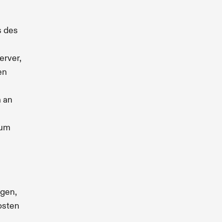
s des
erver,
en
n an
 um
ngen,
osten