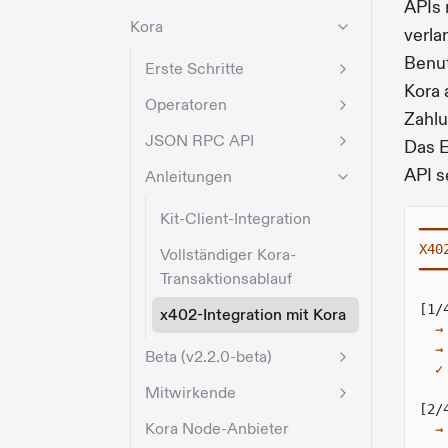
APIs 
Kora
verl
Benut
Erste Schritte
Kora 
Operatoren
Zahlu
JSON RPC API
Das E
API s
Anleitungen
Kit-Client-Integration
━━━
X40
Vollständiger Kora-
━━━
Transaktionsablauf
[1/
x402-Integration mit Kora
→
→
Beta (v2.2.0-beta)
✓
Mitwirkende
[2/
Kora Node-Anbieter
→