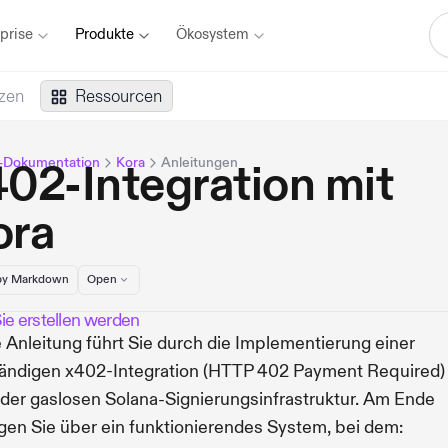
prise
Produkte
Ökosystem
zen
Ressourcen
-Dokumentation
Kora
Anleitungen
02-Integration mit
ora
y Markdown
Open
ie erstellen werden
 Anleitung führt Sie durch die Implementierung einer
tändigen x402-Integration (HTTP 402 Payment Required)
 der gaslosen Solana-Signierungsinfrastruktur. Am Ende
gen Sie über ein funktionierendes System, bei dem: