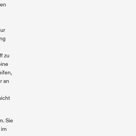
zen
tur
ung
f zu
eine
ifen,
r an
nicht
m. Sie
 im