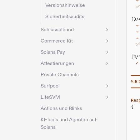
→
Versionshinweise
✅
Sicherheitsaudits
[3/
→
Schlüsselbund
→
→
Commerce Kit
✅
Solana Pay
[4/
Attestierungen
✓
Private Channels
━━━
SUC
Surfpool
━━━
LiteSVM
Res
{
Actions und Blinks
KI-Tools und Agenten auf
Solana