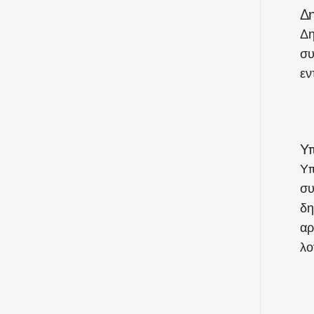
Δη
Δη
συ
εν
Υπ
Υπ
συ
δη
αρ
λο