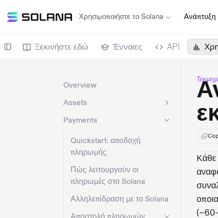
Χρησιμοποιήστε το Solana
Ανάπτυξη
Ξεκινήστε εδώ
Έννοιες
API
Χρη
Τεκμηρ
Α
Overview
Assets
ε
Payments
Cop
Quickstart: αποδοχή
πληρωμής
Κάθε 
Πώς λειτουργούν οι
αναφο
πληρωμές στο Solana
συναλ
οποια
Αλληλεπίδραση με το Solana
(~60-
Αποστολή πληρωμών