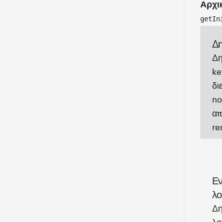
Αρχι
getIn
Δη
Δη
ke
δι
no
απ
re
Εν
λο
Δη