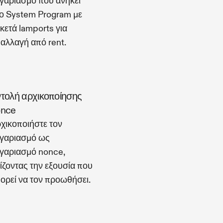
γαριασμό που ανήκει
ο System Program με
κετά lamports για
αλλαγή από rent.
τολή αρχικοποίησης
once
χικοποιήστε τον
γαριασμό ως
γαριασμό nonce,
ίζοντας την εξουσία που
ορεί να τον προωθήσει.