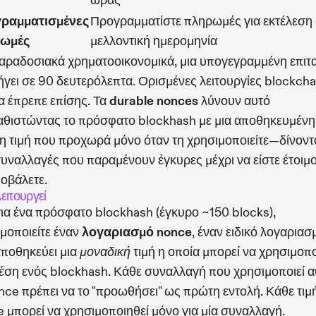
ώρας
ραμματισμένες
Προγραμματίστε πληρωμές για εκτέλεση
ωμές
μελλοντική ημερομηνία
αραδοσιακά χρηματοοικονομικά, μια υπογεγραμμένη επιτ
ήγει σε 90 δευτερόλεπτα. Ορισμένες λειτουργίες blockcha
α έπρεπε επίσης. Τα
durable nonces
λύνουν αυτό
αθιστώντας το πρόσφατο blockhash με μια αποθηκευμένη
η τιμή που προχωρά μόνο όταν τη χρησιμοποιείτε—δίνοντ
υναλλαγές που παραμένουν έγκυρες μέχρι να είστε έτοιμο
ποβάλετε.
ειτουργεί
για ένα πρόσφατο blockhash (έγκυρο ~150 blocks),
μοποιείτε έναν
λογαριασμό nonce
, έναν ειδικό λογαριασ
ποθηκεύει μια
τιμή η οποία μπορεί να χρησιμοπο
μοναδική
έση ενός blockhash. Κάθε συναλλαγή που χρησιμοποιεί α
nce πρέπει να το "προωθήσει" ως πρώτη εντολή. Κάθε τιμ
 μπορεί να χρησιμοποιηθεί μόνο για μία συναλλαγή.