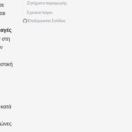
Ζητήματα παραγωγής
σε
ται
Σχετικοί πόροι
Επεξεργασία Σελίδας
λαγές
r στη
εν
ιστική
 κατά
ζώνες