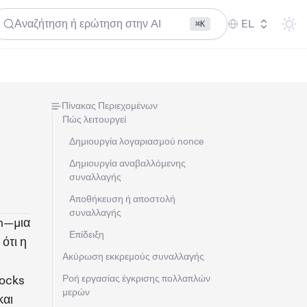
Αναζήτηση ή ερώτηση στην AI
EL
⌘K
Πίνακας Περιεχομένων
Πώς λειτουργεί
Δημιουργία λογαριασμού nonce
Δημιουργία αναβαλλόμενης
συναλλαγής
Αποθήκευση ή αποστολή
συναλλαγής
sh—μια
Επίδειξη
ότι η
Ακύρωση εκκρεμούς συναλλαγής
locks
Ροή εργασίας έγκρισης πολλαπλών
μερών
και