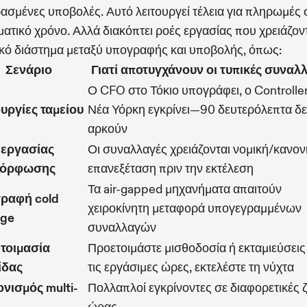
ασμένες υποβολές. Αυτό λειτουργεί τέλεια για πληρωμές 
ατικό χρόνο. Αλλά διακόπτει ροές εργασίας που χρειάζον
κό διάστημα μεταξύ υπογραφής και υποβολής, όπως:
Σενάριο
Γιατί αποτυγχάνουν οι τυπικές συναλ
Ο CFO στο Τόκιο υπογράφει, ο Controlle
ουργίες ταμείου
Νέα Υόρκη εγκρίνει—90 δευτερόλεπτα δ
αρκούν
 εργασίας
Οι συναλλαγές χρειάζονται νομική/κανον
μόρφωσης
επανεξέταση πριν την εκτέλεση
Τα air-gapped μηχανήματα απαιτούν
ραφή cold
χειροκίνητη μεταφορά υπογεγραμμένων
age
συναλλαγών
τοιμασία
Προετοιμάστε μισθοδοσία ή εκταμιεύσεις
ίδας
τις εργάσιμες ώρες, εκτελέστε τη νύχτα
ονισμός multi-
Πολλαπλοί εγκρίνοντες σε διαφορετικές 