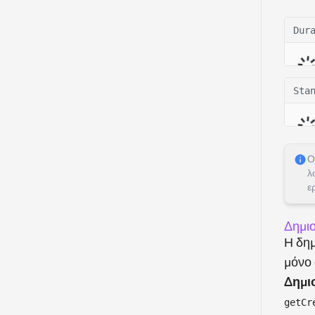
Dur
Sta
Ο
λ
ε
Δημι
Η δημ
μόνο
Δημι
getCr