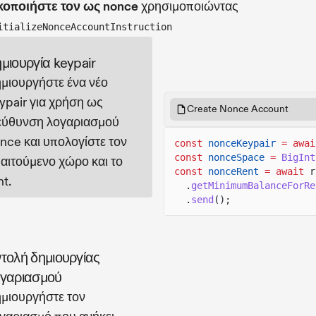
κοποιήστε τον ως nonce
χρησιμοποιώντας
itializeNonceAccountInstruction
μιουργία keypair
μιουργήστε ένα νέο
ypair για χρήση ως
Create Nonce Account
εύθυνση λογαριασμού
nce και υπολογίστε τον
const
nonceKeypair
= awai
const
nonceSpace
=
BigInt
αιτούμενο χώρο και το
const
nonceRent
= await
r
nt.
.
getMinimumBalanceForRe
.
send
();
τολή δημιουργίας
γαριασμού
μιουργήστε τον