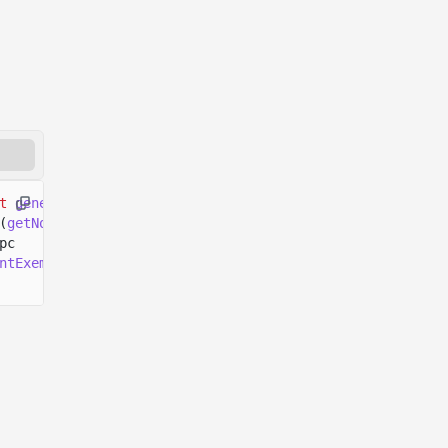
t
generateKeyPairSigner
();
(
getNonceSize
());
pc
ntExemption
(nonceSpace)