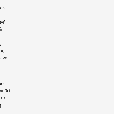
 σε
αγή
in
,
άς
ι να
μό
ιηθεί
υτό
ή