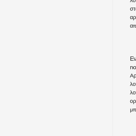
λο
στ
αρ
απ
Εν
n
Αρ
λο
λο
ορ
μπ