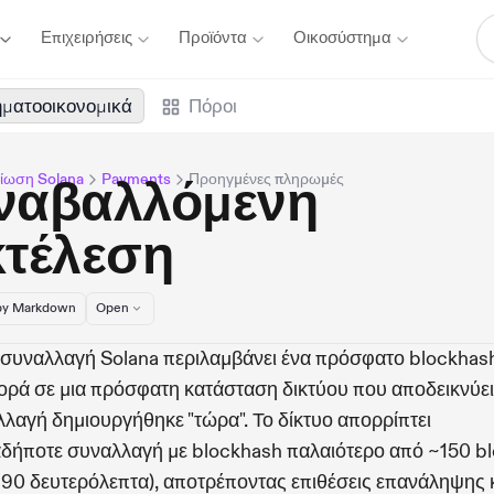
Επιχειρήσεις
Προϊόντα
Οικοσύστημα
ματοοικονομικά
Πόροι
ίωση Solana
Payments
Προηγμένες πληρωμές
ναβαλλόμενη
κτέλεση
y Markdown
Open
συναλλαγή Solana περιλαμβάνει ένα πρόσφατο blockha
ρά σε μια πρόσφατη κατάσταση δικτύου που αποδεικνύει 
λαγή δημιουργήθηκε "τώρα". Το δίκτυο απορρίπτει
δήποτε συναλλαγή με blockhash παλαιότερο από ~150 b
90 δευτερόλεπτα), αποτρέποντας επιθέσεις επανάληψης 