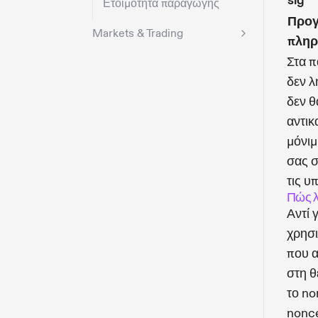
sig
Ετοιμότητα παραγωγής
Προγ
Markets & Trading
πληρ
Στα π
δεν λ
δεν θ
αντικ
μόνιμ
σας σ
τις υ
Πώς λ
Αντί 
χρησι
που α
στη θ
το no
nonce