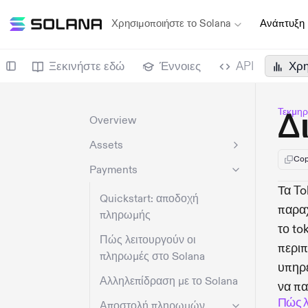
Χρησιμοποιήστε το Solana
Ανάπτυξη
Ξεκινήστε εδώ
Έννοιες
API
Χρη
Τεκμηρ
Δ
Overview
Assets
Cop
Payments
Τα To
Quickstart: αποδοχή
παραχ
πληρωμής
το to
Πώς λειτουργούν οι
περι
πληρωμές στο Solana
υπηρε
Αλληλεπίδραση με το Solana
να πα
Πώς λ
Αποστολή πληρωμών