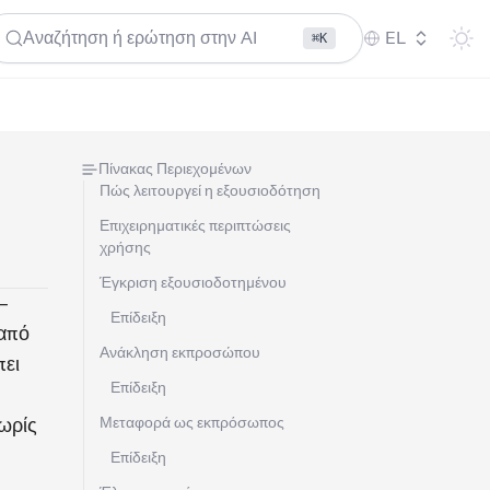
Αναζήτηση ή ερώτηση στην AI
EL
⌘K
Πίνακας Περιεχομένων
Πώς λειτουργεί η εξουσιοδότηση
Επιχειρηματικές περιπτώσεις
χρήσης
Έγκριση εξουσιοδοτημένου
—
Επίδειξη
 από
Ανάκληση εκπροσώπου
πει
Επίδειξη
ωρίς
Μεταφορά ως εκπρόσωπος
Επίδειξη