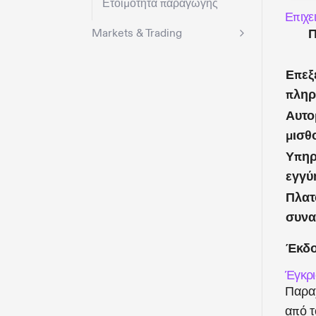
Ετοιμότητα παραγωγής
Επιχε
Markets & Trading
Π
Επεξ
πλη
Αυτο
μισθ
Υπηρ
εγγύ
Πλατ
συν
Έκδο
Έγκρι
Παραχ
από τ