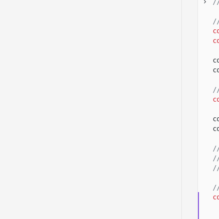
/
/
c
c
c
c
/
c
c
c
/
/
/
/
c