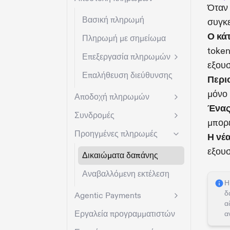
Όταν 
Βασική πληρωμή
συγκε
Ο κάτ
Πληρωμή με σημείωμα
token
Επεξεργασία πληρωμών
εξουσ
Επαλήθευση διεύθυνσης
Περι
μόνο 
Αποδοχή πληρωμών
Ένας
Συνδρομές
μπορε
Προηγμένες πληρωμές
Η νέα
εξουσ
Δικαιώματα δαπάνης
Αναβαλλόμενη εκτέλεση
Η
δ
Agentic Payments
α
Εργαλεία προγραμματιστών
α