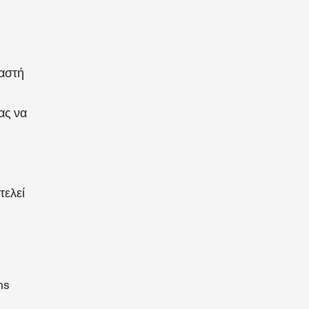
γαστή
ας να
τελεί
ns