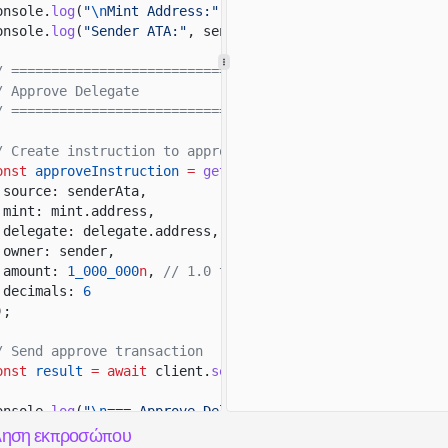
onsole.
log
(
"
\n
Mint Address:"
, mint.address);
onsole.
log
(
"Sender ATA:"
, senderAta);
/ ======================================================
/ Approve Delegate
/ ======================================================
/ Create instruction to approve delegate
onst
approveInstruction
=
getApproveCheckedInstruction
({
source: senderAta,
mint: mint.address,
delegate: delegate.address,
owner: sender,
amount:
1_000_000
n
,
// 1.0 tokens with 6 decimals
decimals:
6
);
/ Send approve transaction
onst
result
= await
client.
sendTransaction
([approveInstr
onsole.
log
(
"
\n
=== Approve Delegate ==="
);
onsole.
log
(
"Transaction Signature:"
, result.context.sign
ληση εκπροσώπου