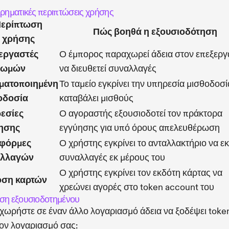
ιρηματικές περιπτώσεις χρήσης
ερίπτωση
Πώς βοηθά η εξουσιοδότηση
χρήσης
εργαστές
Ο έμπορος παραχωρεί άδεια στον επεξερ
ρωμών
να διευθετεί συναλλαγές
ματοποιημένη
Το ταμείο εγκρίνει την υπηρεσία μισθοδοσί
οδοσία
καταβάλει μισθούς
εσίες
Ο αγοραστής εξουσιοδοτεί τον πράκτορα
ησης
εγγύησης για υπό όρους απελευθέρωση
φόρμες
Ο χρήστης εγκρίνει το ανταλλακτήριο να εκ
αλλαγών
συναλλαγές εκ μέρους του
Ο χρήστης εγκρίνει τον εκδότη κάρτας να
ση καρτών
χρεώνει αγορές στο token account του
ση εξουσιοδοτημένου
ωρήστε σε έναν άλλο λογαριασμό άδεια να ξοδέψει toke
ον λογαριασμό σας: