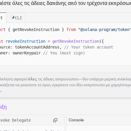
έστε όλες τις άδειες δαπάνης από τον τρέχοντα εκπρόσω
/ Fetch token account data to show delegate is set
onst
tokenData
= await
fetchToken
(client.rpc, senderAta)
it
CLI
onsole.
log
(
"
\n
Sender Token Account Data:"
, tokenData.dat
ort
{ getRevokeInstruction }
from
"@solana-program/token
/ ======================================================
/ Demo Setup Helper Function
st
revokeInstruction
=
getRevokeInstruction
({
/ ======================================================
ource: tokenAccountAddress,
// Your token account
wner: ownerKeypair
// You (must sign)
άκληση αφαιρεί
όλες
τις άδειες εκπροσώπου—δεν υπάρχει μερική ανάκλη
ρειάζεται να μειώσετε το όριο, εγκρίνετε τον ίδιο εκπρόσωπο με χαμηλότερ
.
ιξη
Console
evoke Delegate