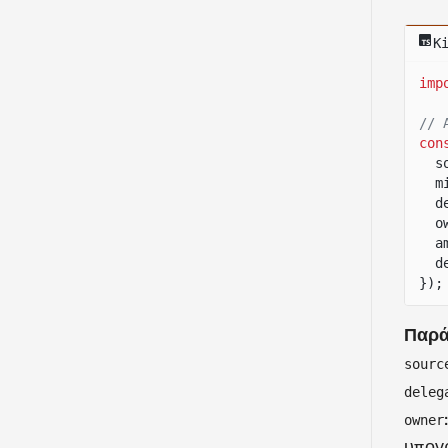
K
imp
// 
con
s
m
d
o
a
d
});
Παρά
sourc
deleg
owner
υπογρ