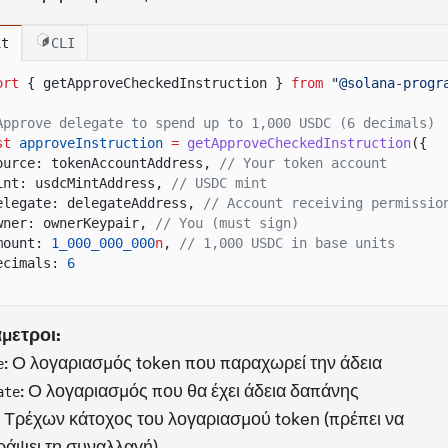
it
CLI
ort
{ getApproveCheckedInstruction }
from
"@solana-progr
Approve delegate to spend up to 1,000 USDC (6 decimals)
st
approveInstruction
=
getApproveCheckedInstruction
({
ource: tokenAccountAddress,
// Your token account
int: usdcMintAddress,
// USDC mint
elegate: delegateAddress,
// Account receiving permissio
wner: ownerKeypair,
// You (must sign)
mount:
1_000_000_000
n
,
// 1,000 USDC in base units
ecimals:
6
μετροι:
: Ο λογαριασμός token που παραχωρεί την άδεια
e
: Ο λογαριασμός που θα έχει άδεια δαπάνης
ate
: Τρέχων κάτοχος του λογαριασμού token (πρέπει να
άψει τη συναλλαγή)