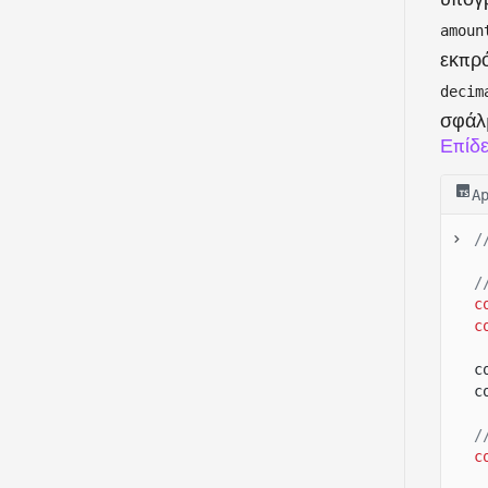
amoun
εκπρ
decim
σφάλ
Επίδε
A
/
/
c
c
c
c
/
c