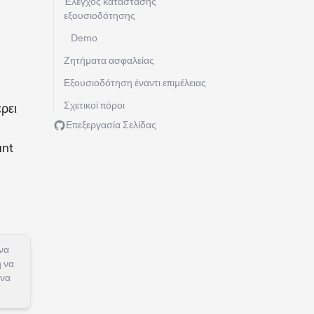
Έλεγχος κατάστασης
εξουσιοδότησης
Demo
Ζητήματα ασφαλείας
Εξουσιοδότηση έναντι επιμέλειας
Σχετικοί πόροι
ρει
Επεξεργασία Σελίδας
unt
να
ή να
 να