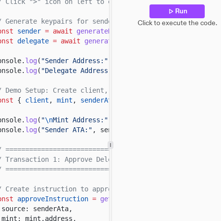
/ Click ">" icon on left to expand demo imports
Run
/ Generate keypairs for sender and delegate
Click to execute the code.
onst
sender
= await
generateKeyPairSigner
();
onst
delegate
= await
generateKeyPairSigner
();
onsole.
log
(
"Sender Address:"
, sender.address);
onsole.
log
(
"Delegate Address:"
, delegate.address);
/ Demo Setup: Create client, mint account, token account
onst
{
client
,
mint
,
senderAta
}
= await
demoSetup
(sende
onsole.
log
(
"
\n
Mint Address:"
, mint.address);
onsole.
log
(
"Sender ATA:"
, senderAta);
/ ======================================================
/ Transaction 1: Approve Delegate
/ ======================================================
/ Create instruction to approve delegate
onst
approveInstruction
=
getApproveCheckedInstruction
({
source: senderAta,
mint: mint.address,