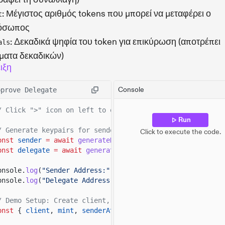
: Μέγιστος αριθμός tokens που μπορεί να μεταφέρει ο
t
όσωπος
: Δεκαδικά ψηφία του token για επικύρωση (αποτρέπει
als
ματα δεκαδικών)
ιξη
Console
pprove Delegate
/ Click ">" icon on left to expand demo imports
Run
/ Generate keypairs for sender and delegate
Click to execute the code.
onst
sender
= await
generateKeyPairSigner
();
onst
delegate
= await
generateKeyPairSigner
();
onsole.
log
(
"Sender Address:"
, sender.address);
onsole.
log
(
"Delegate Address:"
, delegate.address);
/ Demo Setup: Create client, mint account, token account
onst
{
client
,
mint
,
senderAta
}
= await
demoSetup
(sende