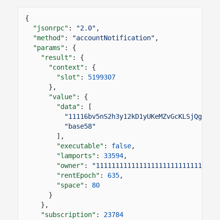
{
"jsonrpc"
:
"2.0"
,
"method"
:
"accountNotification"
,
"params"
: {
"result"
: {
"context"
: {
"slot"
:
5199307
},
"value"
: {
"data"
: [
"11116bv5nS2h3y12kD1yUKeMZvGcKLSjQgX6Be
"base58"
],
"executable"
:
false
,
"lamports"
:
33594
,
"owner"
:
"1111111111111111111111111111111
"rentEpoch"
:
635
,
"space"
:
80
}
},
"subscription"
:
23784