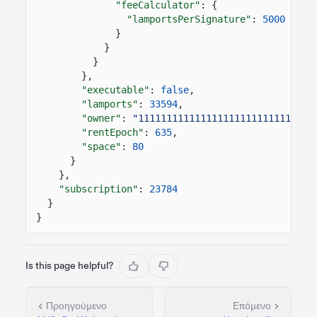
"feeCalculator"
: {
"lamportsPerSignature"
:
5000
}
}
}
},
"executable"
:
false
,
"lamports"
:
33594
,
"owner"
:
"1111111111111111111111111111111
"rentEpoch"
:
635
,
"space"
:
80
}
},
"subscription"
:
23784
}
}
Is this page helpful?
Προηγούμενο
Επόμενο