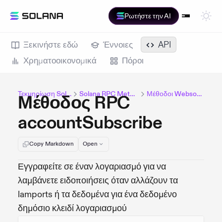
Ρωτήστε την AI
Ξεκινήστε εδώ
Έννοιες
API
Χρηματοοικονομικά
Πόροι
Τεκμηρίωση Solana
Solana RPC Methods
Μέθοδοι Websocket
Μέθοδος RPC
accountSubscribe
Copy Markdown
Open
Εγγραφείτε σε έναν λογαριασμό για να
λαμβάνετε ειδοποιήσεις όταν αλλάζουν τα
lamports ή τα δεδομένα για ένα δεδομένο
δημόσιο κλειδί λογαριασμού