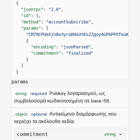
{
"jsonrpc"
:
"2.0"
,
"id"
:
1
,
"method"
:
"accountSubscribe"
,
"params"
: [
"CM78CPUeXjn8o3yroDHxUtKsZZgoy4GPkPPXfouKNH12
{
"encoding"
:
"jsonParsed"
,
"commitment"
:
"finalized"
}
]
}
params
Pubkey λογαριασμού, ως
string
required
συμβολοσειρά κωδικοποιημένη σε base-58
Αντικείμενο διαμόρφωσης που
object
optional
περιέχει τα ακόλουθα πεδία:
commitment
string