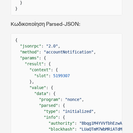
}
}
Κωδικοποίηση Parsed-JSON:
{
"jsonrpc"
:
"2.0"
,
"method"
:
"accountNotification"
,
"params"
: {
"result"
: {
"context"
: {
"slot"
:
5199307
},
"value"
: {
"data"
: {
"program"
:
"nonce"
,
"parsed"
: {
"type"
:
"initialized"
,
"info"
: {
"authority"
:
"Bbqg1M4YVVfbhEzwA9SpC
"blockhash"
:
"LUaQTmM7WbMRiATdMMHaR