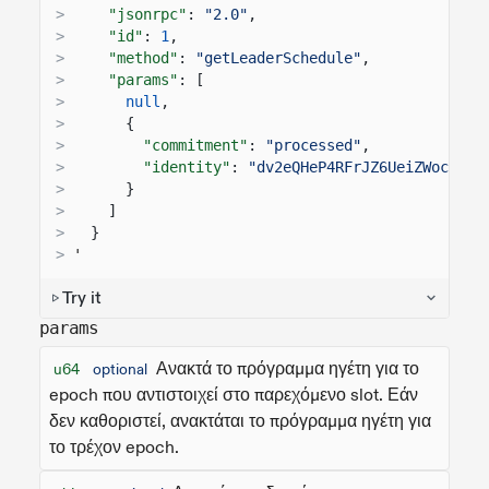
>
"jsonrpc"
:
"2.0"
,
>
"id"
:
1
,
>
"method"
:
"getLeaderSchedule"
,
>
"params"
: [
>
null
,
>
{
>
"commitment"
:
"processed"
,
>
"identity"
:
"dv2eQHeP4RFrJZ6UeiZWoc3XTt
>
}
>
]
>
}
>
'
Try it
params
Ανακτά το πρόγραμμα ηγέτη για το
u64
optional
epoch που αντιστοιχεί στο παρεχόμενο slot. Εάν
δεν καθοριστεί, ανακτάται το πρόγραμμα ηγέτη για
το τρέχον epoch.