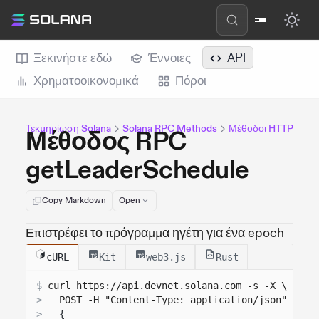
Ξεκινήστε εδώ
Έννοιες
API
Χρηματοοικονομικά
Πόροι
Τεκμηρίωση Solana
Solana RPC Methods
Μέθοδοι HTTP
Μέθοδος RPC
getLeaderSchedule
Copy Markdown
Open
Επιστρέφει το πρόγραμμα ηγέτη για ένα epoch
cURL
Kit
web3.js
Rust
$
curl 
https://api.devnet.solana.com
 -s -X \
>
  POST -H "Content-Type: application/json" -d '
>
{