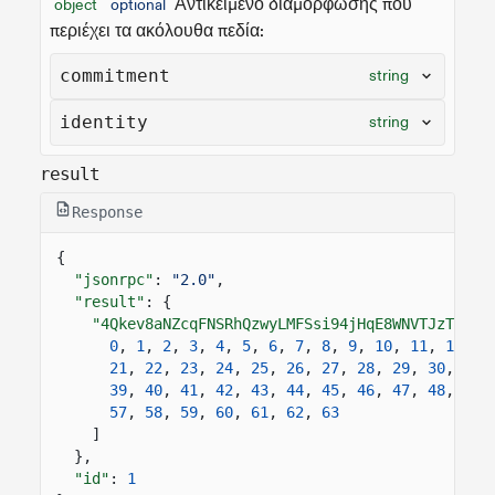
Αντικείμενο διαμόρφωσης που
object
optional
περιέχει τα ακόλουθα πεδία:
commitment
string
identity
string
result
Response
{
"jsonrpc"
:
"2.0"
,
"result"
: {
"4Qkev8aNZcqFNSRhQzwyLMFSsi94jHqE8WNVTJzTP99F
0
,
1
,
2
,
3
,
4
,
5
,
6
,
7
,
8
,
9
,
10
,
11
,
12
,
1
21
,
22
,
23
,
24
,
25
,
26
,
27
,
28
,
29
,
30
,
31
,
39
,
40
,
41
,
42
,
43
,
44
,
45
,
46
,
47
,
48
,
49
,
57
,
58
,
59
,
60
,
61
,
62
,
63
]
},
"id"
:
1