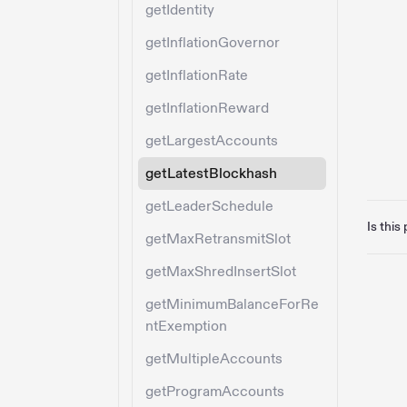
getIdentity
getInflationGovernor
getInflationRate
getInflationReward
getLargestAccounts
getLatestBlockhash
getLeaderSchedule
Is this
getMaxRetransmitSlot
getMaxShredInsertSlot
getMinimumBalanceForRe
ntExemption
getMultipleAccounts
getProgramAccounts