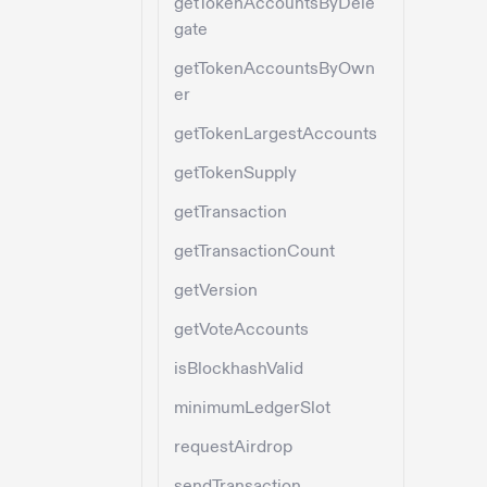
getTokenAccountsByDele
gate
getTokenAccountsByOwn
er
getTokenLargestAccounts
getTokenSupply
getTransaction
getTransactionCount
getVersion
getVoteAccounts
isBlockhashValid
minimumLedgerSlot
requestAirdrop
sendTransaction