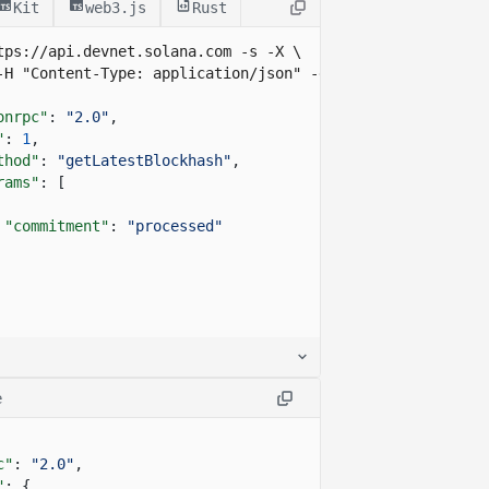
Kit
web3.js
Rust
tps://api.devnet.solana.com
 -s -X \
-H "Content-Type: application/json" -d ' 
onrpc"
:
"2.0"
,
"
:
1
,
thod"
:
"getLatestBlockhash"
,
rams"
: [
"commitment"
:
"processed"
e
c"
:
"2.0"
,
"
: {