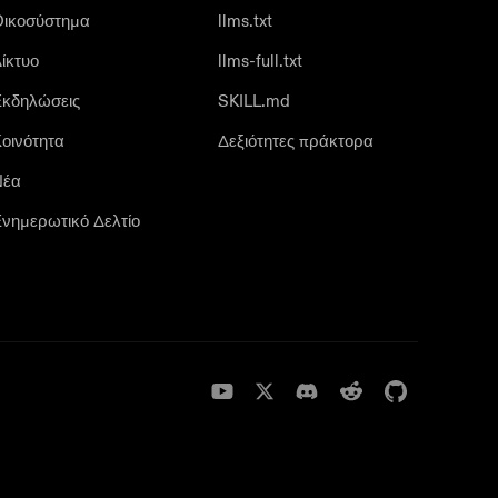
Οικοσύστημα
llms.txt
ίκτυο
llms-full.txt
κδηλώσεις
SKILL.md
οινότητα
Δεξιότητες πράκτορα
Νέα
νημερωτικό Δελτίο