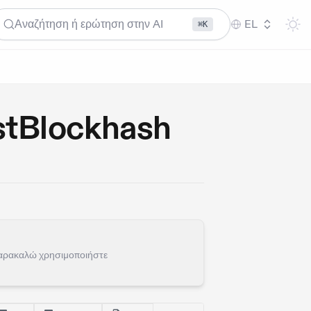
Αναζήτηση ή ερώτηση στην AI
EL
⌘K
stBlockhash
Παρακαλώ χρησιμοποιήστε