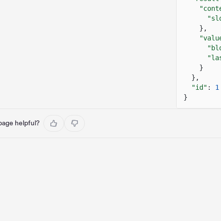
"cont
"sl
},
"valu
"bl
"la
}
},
"id"
:
1
}
 page helpful?