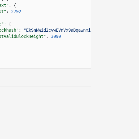
ext"
: {
ot"
:
2792
e"
: {
ockhash"
:
"EkSnNWid2cvwEVnVx9aBqawnmiCNiDgp3gUdkDPTKN1N"
stValidBlockHeight"
:
3090