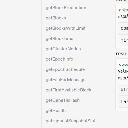
getBlockProduction
obje
περι
getBlocks
getBlocksWithLimit
co
getBlockTime
mi
getClusterNodes
resu
getEpochInfo
obje
getEpochSchedule
valu
περι
getFeeForMessage
bl
getFirstAvailableBlock
getGenesisHash
la
getHealth
getHighestSnapshotSlot