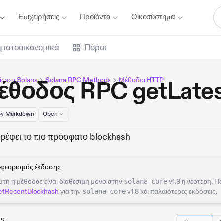
Επιχειρήσεις
Προϊόντα
Οικοσύστημα
ματοοικονομικά
Πόροι
ίωση Solana
Solana RPC Methods
Μέθοδοι HTTP
έθοδος RPC getLate
y Markdown
Open
ρέφει το πιο πρόσφατο blockhash
εριορισμός έκδοσης
υτή η μέθοδος είναι διαθέσιμη μόνο στην
solana-core
v1.9 ή νεότερη. 
etRecentBlockhash
για την
solana-core
v1.8 και παλαιότερες εκδόσεις.
ms