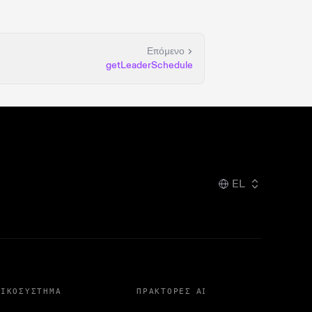
Επόμενο
getLeaderSchedule
EL
ΟΙΚΟΣΎΣΤΗΜΑ
ΠΡΆΚΤΟΡΕΣ AI