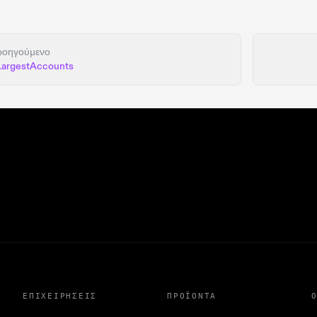
ροηγούμενο
LargestAccounts
ΕΠΙΧΕΙΡΉΣΕΙΣ
ΠΡΟΪΌΝΤΑ