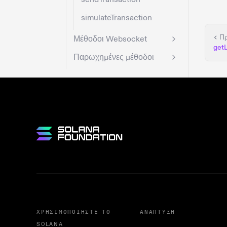
simulateTransaction
Π
Μέθοδοι Websocket
get
Παρωχημένες μέθοδοι
ΧΡΗΣΙΜΟΠΟΙΉΣΤΕ ΤΟ
ΑΝΆΠΤΥΞΗ
SOLANA