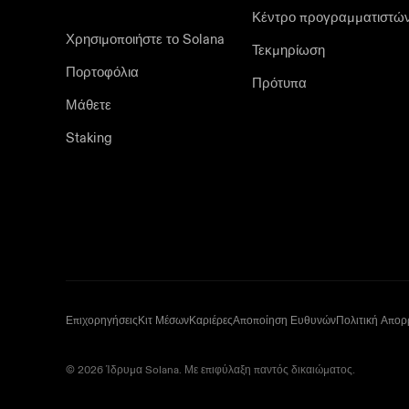
Κέντρο προγραμματιστώ
Χρησιμοποιήστε το Solana
Τεκμηρίωση
Πορτοφόλια
Πρότυπα
Μάθετε
Staking
Επιχορηγήσεις
Κιτ Μέσων
Καριέρες
Αποποίηση Ευθυνών
Πολιτική Απο
© 2026 Ίδρυμα Solana. Με επιφύλαξη παντός δικαιώματος.