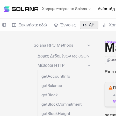
Χρησιμοποιήστε το Solana
Ανάπτυξη
Ξεκινήστε εδώ
Έννοιες
API
Χρη
Τεκμηρ
Μ
Solana RPC Methods
Δομές Δεδομένων ως JSON
Cop
Μέθοδοι HTTP
Επιστ
getAccountInfo
getBalance
Π
getBlock
Α
g
getBlockCommitment
getBlockHeight
para