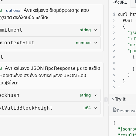
cURL
Αντικείμενο διαμόρφωσης που
ct
optional
$
curl 
ht
έχει τα ακόλουθα πεδία:
>
  POST 
>
{
mmitment
string
>
"js
>
"id
nContextSlot
number
>
"me
>
"pa
lt
>
{
>
Αντικείμενο JSON RpcResponse με το πεδίο
ct
>
}
ορισμένο σε ένα αντικείμενο JSON που
>
]
e
>
}
λαμβάνει:
>
'
ockhash
string
Try it
stValidBlockHeight
u64
Respons
{
"jsonrp
"result