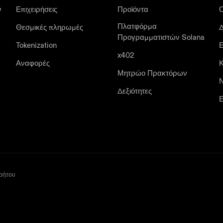
ν
Επιχειρήσεις
Προϊόντα
Πλατφόρμα
Θεσμικές πληρωμές
Δ
Προγραμματιστών Solana
Tokenization
Ε
x402
Αναφορές
Κ
Μητρώο Πρακτόρων
Δεξιότητες
Ε
ρρήτου