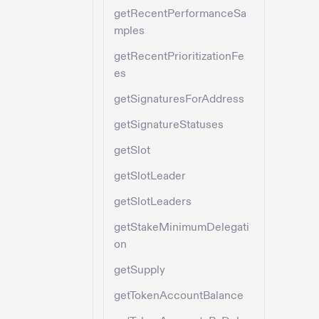
getRecentPerformanceSa
mples
getRecentPrioritizationFe
es
getSignaturesForAddress
getSignatureStatuses
getSlot
getSlotLeader
getSlotLeaders
getStakeMinimumDelegati
on
getSupply
getTokenAccountBalance