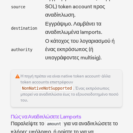
SOL) token account προς
source
αναδίπλωση.
Εγγράψιμο. Λαμβάνει τα
destination
αναδιπλωμένα lamports.
Ο κάτοχος του λογαριασμού ή
ένας εκπρόσωπος (ή
authority
υπογράφοντες multisig).
Η πηγή πρέπει να είναι native token account· άλλα
token accounts επιστρέφουν
NonNativeNotSupported
. Ένας εκπρόσωπος
μπορεί να αναδιπλώσει έως το εξουσιοδοτημένο ποσό
του.
Πώς να Αναδιπλώσετε Lamports
Παραλείψτε το
για να αναδιπλώσετε το
amount
πλήρες υπόλοιπο, ή ορίστε το για να