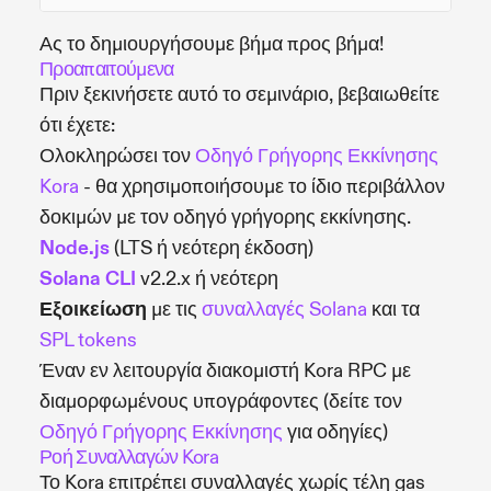
Ας το δημιουργήσουμε βήμα προς βήμα!
Προαπαιτούμενα
Πριν ξεκινήσετε αυτό το σεμινάριο, βεβαιωθείτε
ότι έχετε:
Ολοκληρώσει τον
Οδηγό Γρήγορης Εκκίνησης
Kora
- θα χρησιμοποιήσουμε το ίδιο περιβάλλον
δοκιμών με τον οδηγό γρήγορης εκκίνησης.
Node.js
(LTS ή νεότερη έκδοση)
Solana CLI
v2.2.x ή νεότερη
Εξοικείωση
με τις
συναλλαγές Solana
και τα
SPL tokens
Έναν εν λειτουργία διακομιστή Kora RPC με
διαμορφωμένους υπογράφοντες (δείτε τον
Οδηγό Γρήγορης Εκκίνησης
για οδηγίες)
Ροή Συναλλαγών Kora
Το Kora επιτρέπει συναλλαγές χωρίς τέλη gas