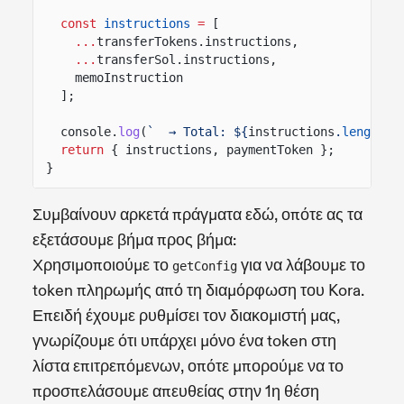
const
instructions
=
[
...
transferTokens.instructions,
...
transferSol.instructions,
memoInstruction
];
console.
log
(
`  → Total: ${
instructions
.
length
} 
return
{ instructions, paymentToken };
}
Συμβαίνουν αρκετά πράγματα εδώ, οπότε ας τα
εξετάσουμε βήμα προς βήμα:
Χρησιμοποιούμε το
για να λάβουμε το
getConfig
token πληρωμής από τη διαμόρφωση του Kora.
Επειδή έχουμε ρυθμίσει τον διακομιστή μας,
γνωρίζουμε ότι υπάρχει μόνο ένα token στη
λίστα επιτρεπόμενων, οπότε μπορούμε να το
προσπελάσουμε απευθείας στην 1η θέση