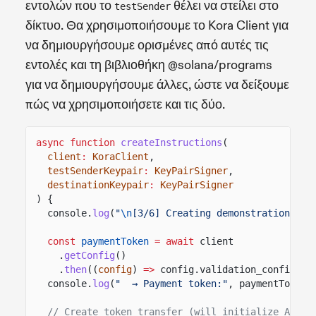
εντολών που το
θέλει να στείλει στο
testSender
δίκτυο. Θα χρησιμοποιήσουμε το Kora Client για
να δημιουργήσουμε ορισμένες από αυτές τις
εντολές και τη βιβλιοθήκη @solana/programs
για να δημιουργήσουμε άλλες, ώστε να δείξουμε
πώς να χρησιμοποιήσετε και τις δύο.
async function
createInstructions
(
client
:
KoraClient
,
testSenderKeypair
:
KeyPairSigner
,
destinationKeypair
:
KeyPairSigner
) {
console.
log
(
"
\n
[3/6] Creating demonstration ins
const
paymentToken
= await
client
.
getConfig
()
.
then
((
config
)
=>
config.validation_config.al
console.
log
(
"  → Payment token:"
, paymentToken)
// Create token transfer (will initialize ATA i