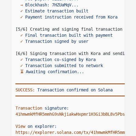
→
Blockhash: 7HZUaMqV...
✓
Estimate transaction built
✓
Payment instruction received from Kora
[5/6] Creating and signing final transaction (
wit
✓
Final transaction built with payment
✓
Transaction signed by user
[6/6] Signing transaction with Kora and sending t
✓
Transaction co-signed by Kora
✓
Transaction submitted to network
⏳
Awaiting confirmation...
━━━━━━━━━━━━━━━━━━━━━━━━━━━━━━━━━━━━━━━━━━━━━━━━━
SUCCESS:
Transaction confirmed on Solana
━━━━━━━━━━━━━━━━━━━━━━━━━━━━━━━━━━━━━━━━━━━━━━━━━
Transaction
signature:
41hmwmkMfHR5mmhG9sNkjiakwHxpmr1H3Gi3bBL8v5PbsRrH7
View
on explorer:
https://explorer.solana.com/tx/41hmwmkMfHR5mmhG9s