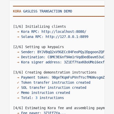
━━━━━━━━━━━━━━━━━━━━━━━━━━━━━━━━━━━━━━━━━━━━━━━━━
KORA
GASLESS TRANSACTION DEMO
━━━━━━━━━━━━━━━━━━━━━━━━━━━━━━━━━━━━━━━━━━━━━━━━━
[1/6] Initializing clients
→
Kora RPC: http://localhost:8080/
→
Solana RPC: http://127.0.0.1:8899
[2/6] Setting up keypairs
→
Sender: BYJVBqQ2xV9GECc84FeoPQy2DpgoonZQFQu97
→
Destination: C8MC9E6nf9Am1rVqdDedDavm53uCJMiS
→
Kora signer address: 3Z1Ef7YaxK8oUMoi6exf7wYZ
[3/6] Creating demonstration instructions
→
Payment token: 9BgeTKqmFsPVnfYscfM6NvsgmZxei7
✓
Token transfer instruction created
✓
SOL transfer instruction created
✓
Memo instruction created
→
Total:
3
instructions
[4/6] Estimating Kora fee and assembling payment 
→
Fee payer: 3Z1Ef7Ya...