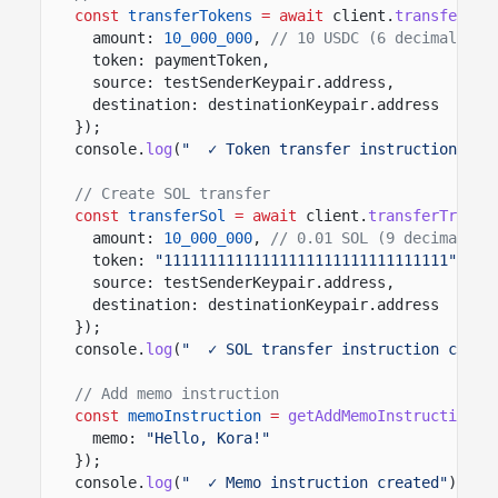
const
transferTokens
= await
client.
transferTra
amount:
10_000_000
,
// 10 USDC (6 decimals)
token: paymentToken,
source: testSenderKeypair.address,
destination: destinationKeypair.address
});
console.
log
(
"  ✓ Token transfer instruction cre
// Create SOL transfer
const
transferSol
= await
client.
transferTransa
amount:
10_000_000
,
// 0.01 SOL (9 decimals)
token:
"11111111111111111111111111111111"
,
//
source: testSenderKeypair.address,
destination: destinationKeypair.address
});
console.
log
(
"  ✓ SOL transfer instruction creat
// Add memo instruction
const
memoInstruction
=
getAddMemoInstruction
({
memo:
"Hello, Kora!"
});
console.
log
(
"  ✓ Memo instruction created"
);