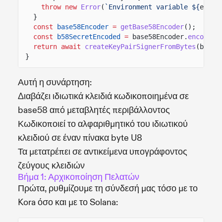
throw new
Error
(
`Environment variable ${
envKe
}
const
base58Encoder
=
getBase58Encoder
();
const
b58SecretEncoded
=
base58Encoder.
encode
(p
return await
createKeyPairSignerFromBytes
(b58Se
}
Αυτή η συνάρτηση:
Διαβάζει ιδιωτικά κλειδιά κωδικοποιημένα σε
base58 από μεταβλητές περιβάλλοντος
Κωδικοποιεί το αλφαριθμητικό του ιδιωτικού
κλειδιού σε έναν πίνακα byte U8
Τα μετατρέπει σε αντικείμενα υπογράφοντος
ζεύγους κλειδιών
Βήμα 1: Αρχικοποίηση Πελατών
Πρώτα, ρυθμίζουμε τη σύνδεσή μας τόσο με το
Kora όσο και με το Solana: