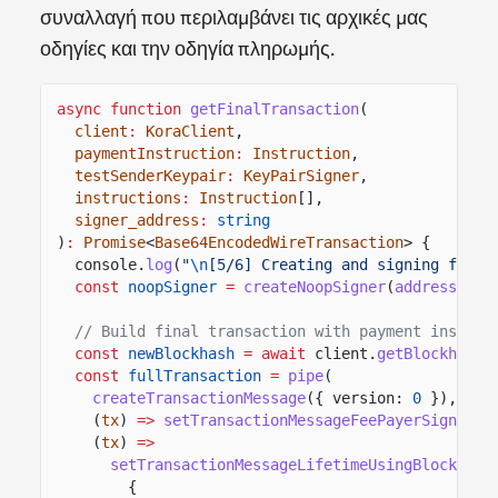
συναλλαγή που περιλαμβάνει τις αρχικές μας
οδηγίες και την οδηγία πληρωμής.
async function
getFinalTransaction
(
client
:
KoraClient
,
paymentInstruction
:
Instruction
,
testSenderKeypair
:
KeyPairSigner
,
instructions
:
Instruction
[],
signer_address
:
string
)
:
Promise
<
Base64EncodedWireTransaction
> {
console.
log
(
"
\n
[5/6] Creating and signing final
const
noopSigner
=
createNoopSigner
(
address
(sig
// Build final transaction with payment instruc
const
newBlockhash
= await
client.
getBlockhash
(
const
fullTransaction
=
pipe
(
createTransactionMessage
({ version:
0
}),
(
tx
)
=>
setTransactionMessageFeePayerSigner
(n
(
tx
)
=>
setTransactionMessageLifetimeUsingBlockhash
{