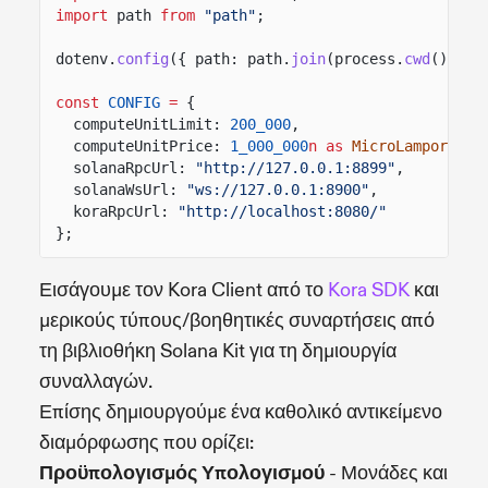
import
path
from
"path"
;
dotenv.
config
({ path: path.
join
(process.
cwd
(),
".
const
CONFIG
=
{
computeUnitLimit:
200_000
,
computeUnitPrice:
1_000_000
n as
MicroLamports
,
solanaRpcUrl:
"http://127.0.0.1:8899"
,
solanaWsUrl:
"ws://127.0.0.1:8900"
,
koraRpcUrl:
"http://localhost:8080/"
};
Εισάγουμε τον Kora Client από το
Kora SDK
και
μερικούς τύπους/βοηθητικές συναρτήσεις από
τη βιβλιοθήκη Solana Kit για τη δημιουργία
συναλλαγών.
Επίσης δημιουργούμε ένα καθολικό αντικείμενο
διαμόρφωσης που ορίζει:
Προϋπολογισμός Υπολογισμού
- Μονάδες και