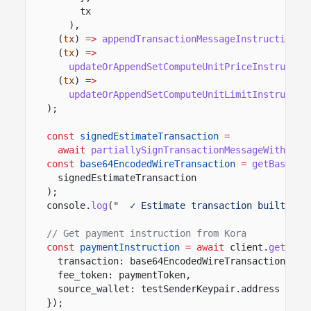
tx
),
(
tx
)
=>
appendTransactionMessageInstructions
(
(
tx
)
=>
updateOrAppendSetComputeUnitPriceInstructio
(
tx
)
=>
updateOrAppendSetComputeUnitLimitInstructio
);
const
signedEstimateTransaction
=
await
partiallySignTransactionMessageWithSign
const
base64EncodedWireTransaction
=
getBase64E
signedEstimateTransaction
);
console.
log
(
"  ✓ Estimate transaction built"
);
// Get payment instruction from Kora
const
paymentInstruction
= await
client.
getPaym
transaction: base64EncodedWireTransaction,
fee_token: paymentToken,
source_wallet: testSenderKeypair.address
});