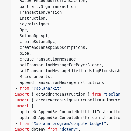
Base64EncodedWireTransaction,
partiallySignTransaction,
TransactionVersion,
Instruction,
KeyPairSigner,
Rpc,
SolanaRpcApi,
createSolanaRpc,
createSolanaRpcSubscriptions,
pipe,
createTransactionMessage,
setTransactionMessageFeePayerSigner,
setTransactionMessageLifetimeUsingBlockhash,
MicroLamports,
appendTransactionMessageInstructions
}
from
"@solana/kit"
;
import
{ getAddMemoInstruction }
from
"@solana-pr
import
{ createRecentSignatureConfirmationPromise
import
{
updateOrAppendSetComputeUnitLimitInstruction,
updateOrAppendSetComputeUnitPriceInstruction
}
from
"@solana-program/compute-budget"
;
import
dotenv
from
"dotenv"
;