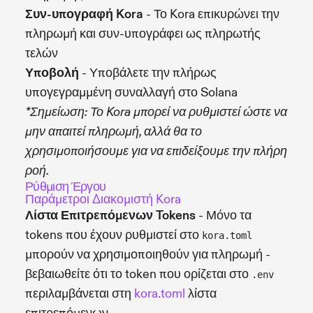
Συν-υπογραφή Kora
- Το Kora επικυρώνει την
πληρωμή και συν-υπογράφει ως πληρωτής
τελών
Υποβολή
- Υποβάλετε την πλήρως
υπογεγραμμένη συναλλαγή στο Solana
*Σημείωση: Το Kora μπορεί να ρυθμιστεί ώστε να
μην απαιτεί πληρωμή, αλλά θα το
χρησιμοποιήσουμε για να επιδείξουμε την πλήρη
ροή.
Ρύθμιση Έργου
Παράμετροι Διακομιστή Kora
Λίστα Επιτρεπόμενων Tokens
- Μόνο τα
tokens που έχουν ρυθμιστεί στο
kora.toml
μπορούν να χρησιμοποιηθούν για πληρωμή -
βεβαιωθείτε ότι το token που ορίζεται στο
.env
περιλαμβάνεται στη
kora.toml
λίστα