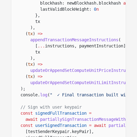
blockhash: newBlockhash.blockhash
as
Bl
lastValidBlockHeight:
0
n
},
tx
),
(
tx
)
=>
appendTransactionMessageInstructions
(
[
...
instructions, paymentInstruction],
tx
),
(
tx
)
=>
updateOrAppendSetComputeUnitPriceInstructio
(
tx
)
=>
updateOrAppendSetComputeUnitLimitInstructio
);
console.
log
(
"  ✓ Final transaction built with p
// Sign with user keypair
const
signedFullTransaction
=
await
partiallySignTransactionMessageWithSign
const
userSignedTransaction
= await
partiallySi
[testSenderKeypair.keyPair],