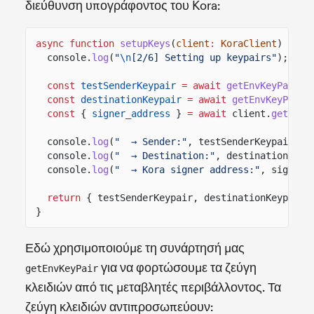
διεύθυνση υπογράφοντος του Kora:
async function
setupKeys
(
client
:
KoraClient
) {
console.
log
(
"
\n
[2/6] Setting up keypairs"
);
const
testSenderKeypair
= await
getEnvKeyPair
(
"
const
destinationKeypair
= await
getEnvKeyPair
(
const
{
signer_address
}
= await
client.
getPaye
console.
log
(
"  → Sender:"
, testSenderKeypair.ad
console.
log
(
"  → Destination:"
, destinationKeyp
console.
log
(
"  → Kora signer address:"
, signer_
return
{ testSenderKeypair, destinationKeypair,
}
Εδώ χρησιμοποιούμε τη συνάρτησή μας
για να φορτώσουμε τα ζεύγη
getEnvKeyPair
κλειδιών από τις μεταβλητές περιβάλλοντος. Τα
ζεύγη κλειδιών αντιπροσωπεύουν: