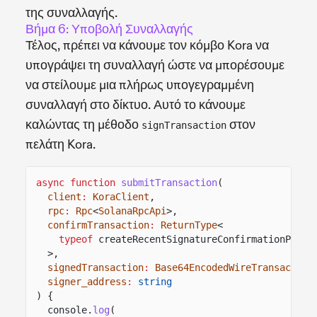
της συναλλαγής.
Βήμα 6: Υποβολή Συναλλαγής
Τέλος, πρέπει να κάνουμε τον κόμβο Kora να
υπογράψει τη συναλλαγή ώστε να μπορέσουμε
να στείλουμε μια πλήρως υπογεγραμμένη
συναλλαγή στο δίκτυο. Αυτό το κάνουμε
καλώντας τη μέθοδο
στον
signTransaction
πελάτη Kora.
async function
submitTransaction
(
client
:
KoraClient
,
rpc
:
Rpc
<
SolanaRpcApi
>,
confirmTransaction
:
ReturnType
<
typeof
createRecentSignatureConfirmationPromi
>,
signedTransaction
:
Base64EncodedWireTransaction
signer_address
:
string
) {
console.
log
(