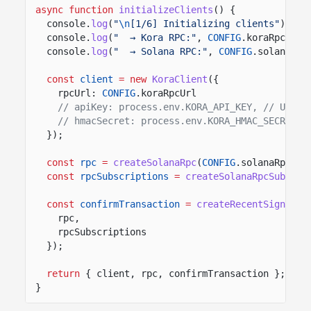
async function
initializeClients
() {
console.
log
(
"
\n
[1/6] Initializing clients"
);
console.
log
(
"  → Kora RPC:"
,
CONFIG
.koraRpcUrl)
console.
log
(
"  → Solana RPC:"
,
CONFIG
.solanaRpc
const
client
= new
KoraClient
({
rpcUrl:
CONFIG
.koraRpcUrl
// apiKey: process.env.KORA_API_KEY, // Uncom
// hmacSecret: process.env.KORA_HMAC_SECRET, 
});
const
rpc
=
createSolanaRpc
(
CONFIG
.solanaRpcUrl
const
rpcSubscriptions
=
createSolanaRpcSubscri
const
confirmTransaction
=
createRecentSignatur
rpc,
rpcSubscriptions
});
return
{ client, rpc, confirmTransaction };
}