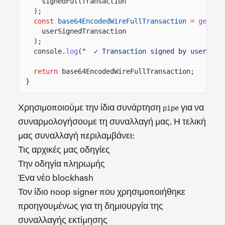
signedFullTransaction
);
const
base64EncodedWireFullTransaction
=
getBas
userSignedTransaction
);
console.
log
(
"  ✓ Transaction signed by user"
);
return
base64EncodedWireFullTransaction;
}
Χρησιμοποιούμε την ίδια συνάρτηση
για να
pipe
συναρμολογήσουμε τη συναλλαγή μας. Η τελική
μας συναλλαγή περιλαμβάνει:
Τις αρχικές μας οδηγίες
Την οδηγία πληρωμής
Ένα νέο blockhash
Τον ίδιο noop signer που χρησιμοποιήθηκε
προηγουμένως για τη δημιουργία της
συναλλαγής εκτίμησης