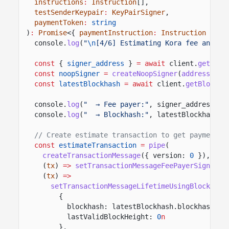
instructions
:
Instruction
[],
testSenderKeypair
:
KeyPairSigner
,
paymentToken
:
string
)
:
Promise
<{
paymentInstruction
:
Instruction
}> {
console.
log
(
"
\n
[4/6] Estimating Kora fee and as
const
{
signer_address
}
= await
client.
getPaye
const
noopSigner
=
createNoopSigner
(
address
(sig
const
latestBlockhash
= await
client.
getBlockha
console.
log
(
"  → Fee payer:"
, signer_address.
sl
console.
log
(
"  → Blockhash:"
, latestBlockhash.b
// Create estimate transaction to get payment i
const
estimateTransaction
=
pipe
(
createTransactionMessage
({ version:
0
}),
(
tx
)
=>
setTransactionMessageFeePayerSigner
(n
(
tx
)
=>
setTransactionMessageLifetimeUsingBlockhash
{
blockhash: latestBlockhash.blockhash
as
lastValidBlockHeight:
0
n
},