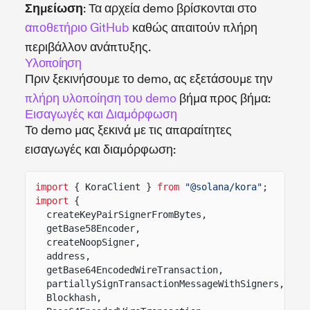
Σημείωση
: Τα αρχεία demo βρίσκονται στο
αποθετήριο GitHub
καθώς απαιτούν πλήρη
περιβάλλον ανάπτυξης.
Υλοποίηση
Πριν ξεκινήσουμε το demo, ας εξετάσουμε την
πλήρη υλοποίηση του demo
βήμα προς βήμα:
Εισαγωγές και Διαμόρφωση
Το demo μας ξεκινά με τις απαραίτητες
εισαγωγές και διαμόρφωση:
import
{ KoraClient }
from
"@solana/kora"
;
import
{
createKeyPairSignerFromBytes,
getBase58Encoder,
createNoopSigner,
address,
getBase64EncodedWireTransaction,
partiallySignTransactionMessageWithSigners,
Blockhash,