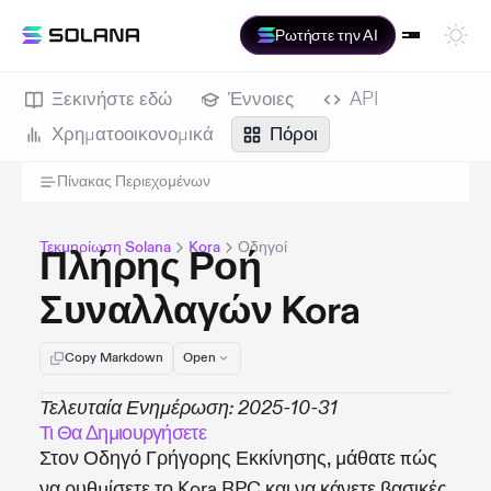
Ρωτήστε την AI
Ξεκινήστε εδώ
Έννοιες
API
Χρηματοοικονομικά
Πόροι
Πίνακας Περιεχομένων
Τεκμηρίωση Solana
Kora
Οδηγοί
Πλήρης Ροή
Συναλλαγών Kora
Copy Markdown
Open
Τελευταία Ενημέρωση: 2025-10-31
Τι Θα Δημιουργήσετε
Στον Οδηγό Γρήγορης Εκκίνησης, μάθατε πώς
να ρυθμίσετε το Kora RPC και να κάνετε βασικές