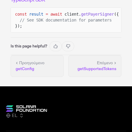
const
result
= await
client.
getPayerSigner
({
// See SDK documentation for parameters
});
Is this page helpful?
Προηγούμενο
Επόμενο
getConfig
getSupportedTokens
EL