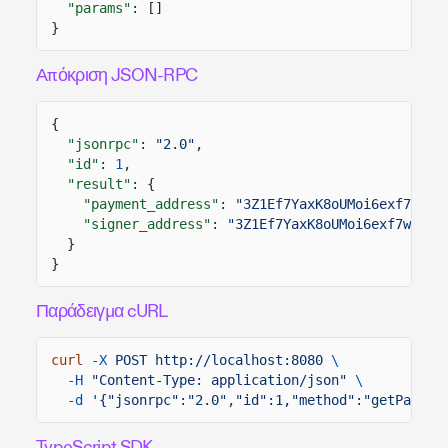
"params"
: []
}
Απόκριση JSON-RPC
{
"jsonrpc"
:
"2.0"
,
"id"
:
1
,
"result"
: {
"payment_address"
:
"3Z1Ef7YaxK8oUMoi6exf7wYZj
"signer_address"
:
"3Z1Ef7YaxK8oUMoi6exf7wYZjZ
}
}
Παράδειγμα cURL
curl
-X
POST http://localhost:8080
\
-H
"Content-Type: application/json"
\
-d
'{"jsonrpc":"2.0","id":1,"method":"getPayerS
TypeScript SDK