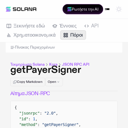
Ρωτήστε την AI
Ξεκινήστε εδώ
Έννοιες
API
Χρηματοοικονομικά
Πόροι
Πίνακας Περιεχομένων
Τεκμηρίωση Solana
Kora
JSON RPC API
getPayerSigner
Copy Markdown
Open
Αίτημα JSON-RPC
{
"jsonrpc"
:
"2.0"
,
"id"
:
1
,
"method"
:
"getPayerSigner"
,