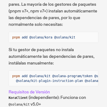
pares. La mayoría de los gestores de paquetes
(pnpm v7+, npm v7+) instalan automáticamente
las dependencias de pares, por lo que
normalmente solo necesitas:
pnpm
add @solana/kora @solana/kit
Si tu gestor de paquetes no instala
automáticamente las dependencias de pares,
instálalas manualmente:
pnpm
add @solana/kit @solana-program/token @solan
@solana/kit-plugin-instruction-plan @solana/kit
Requisitos de Versión
(independiente): Funciona con
KoraClient
v5.0+
@solana/kit