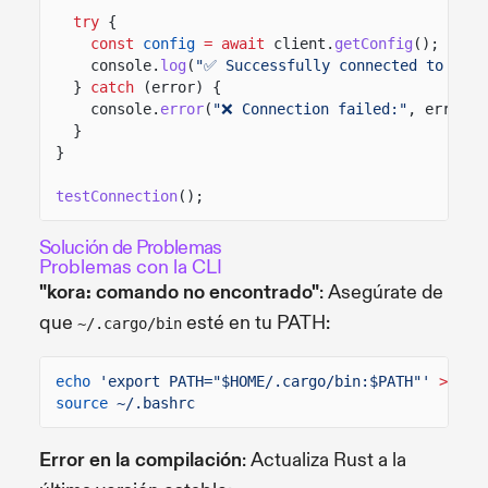
try
{
const
config
= await
client.
getConfig
();
console.
log
(
"✅ Successfully connected to Kora
}
catch
(error) {
console.
error
(
"❌ Connection failed:"
, error.m
}
}
testConnection
();
Solución de Problemas
Problemas con la CLI
"kora: comando no encontrado"
: Asegúrate de
que
esté en tu PATH:
~/.cargo/bin
echo
'export PATH="$HOME/.cargo/bin:$PATH"'
>>
~/
source
~/.bashrc
Error en la compilación
: Actualiza Rust a la