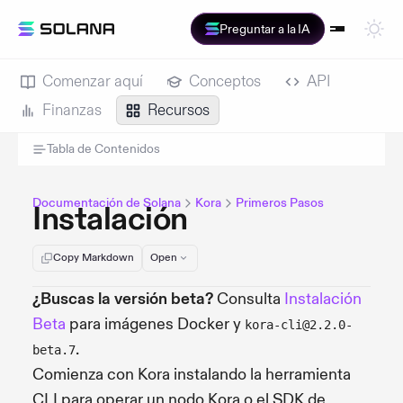
Preguntar a la IA
Comenzar aquí
Conceptos
API
Finanzas
Recursos
Tabla de Contenidos
Documentación de Solana
Kora
Primeros Pasos
Instalación
Copy Markdown
Open
¿Buscas la versión beta?
Consulta
Instalación
Beta
para imágenes Docker y
kora-cli@2.2.0-
.
beta.7
Comienza con Kora instalando la herramienta
CLI para operar un nodo Kora o el SDK de