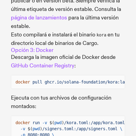
publicar o en versión beta. Siempre verifica la
última etiqueta de versión estable. Consulta la
página de lanzamientos
para la última versión
estable.
Esto compilará e instalará el binario
en tu
kora
directorio local de binarios de Cargo.
Opción 3: Docker
Descarga la imagen oficial de Docker desde
GitHub Container Registry
:
docker
pull ghcr.io/solana-foundation/kora:latest
Ejecuta con tus archivos de configuración
montados:
docker
run
-v
$(
pwd
)
/kora.toml:/app/kora.toml
\
-v
$(
pwd
)
/signers.toml:/app/signers.toml
\
-p
8080:8080
\