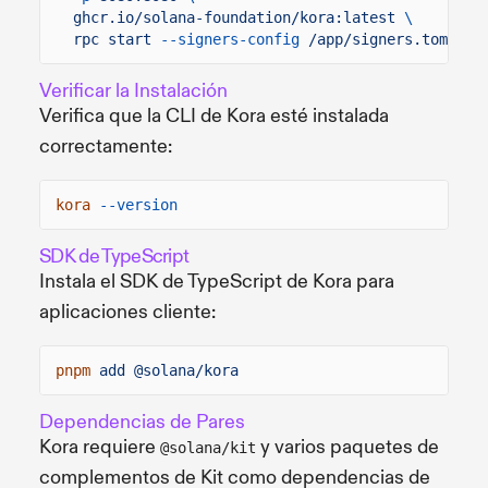
ghcr.io/solana-foundation/kora:latest
\
rpc start
--signers-config
/app/signers.toml
Verificar la Instalación
Verifica que la CLI de Kora esté instalada
correctamente:
kora
--version
SDK de TypeScript
Instala el SDK de TypeScript de Kora para
aplicaciones cliente:
pnpm
add @solana/kora
Dependencias de Pares
Kora requiere
y varios paquetes de
@solana/kit
complementos de Kit como dependencias de