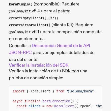
(componible): Requiere
koraPlugin()
v5.4+ para el patrón
@solana/kit
createEmptyClient().use()
(cliente Kit): Requiere
createKitKoraClient()
v6.1+ para la composición completa
@solana/kit
de complementos
Consulta la
Descripción General de la API
JSON-RPC
para ver ejemplos detallados de
uso del cliente.
Verificar la Instalación del SDK
Verifica la instalación de tu SDK con una
prueba de conexión simple:
import
{ KoraClient }
from
"@solana/kora"
;
async function
testConnection
() {
const
client
= new
KoraClient
({ rpcUrl:
"http:/