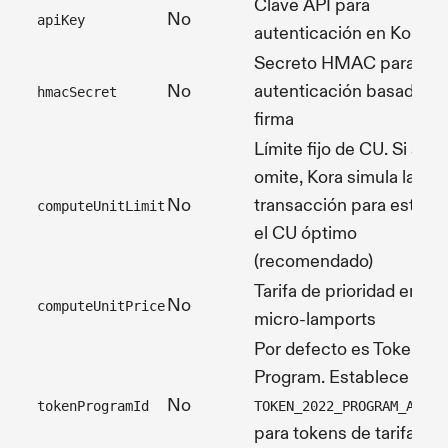
Clave API para
No
apiKey
autenticación en Kora
Secreto HMAC para
No
autenticación basada en
hmacSecret
firma
Límite fijo de CU. Si se
omite, Kora simula la
No
transacción para estima
computeUnitLimit
el CU óptimo
(recomendado)
Tarifa de prioridad en
No
computeUnitPrice
micro-lamports
Por defecto es Token
Program. Establece en
No
tokenProgramId
TOKEN_2022_PROGRAM_ADDRE
para tokens de tarifa