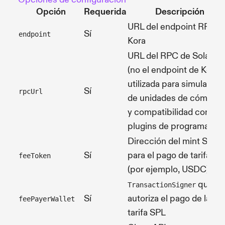
Opción
Requerida
Descripción
URL del endpoint RPC d
Sí
endpoint
Kora
URL del RPC de Solana
(no el endpoint de Kora)
utilizada para simulación
Sí
rpcUrl
de unidades de cómput
y compatibilidad con
plugins de programas
Dirección del mint SPL
Sí
para el pago de tarifas
feeToken
(por ejemplo, USDC)
que
TransactionSigner
Sí
autoriza el pago de la
feePayerWallet
tarifa SPL