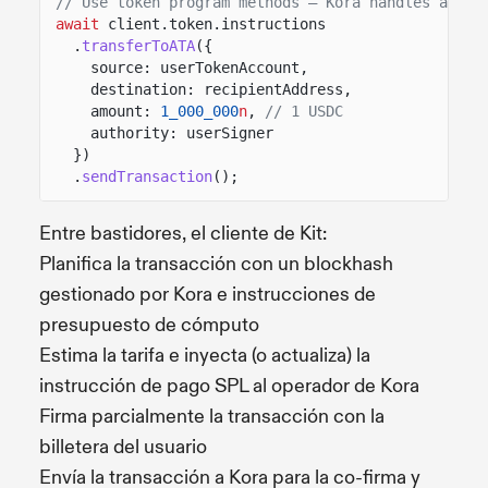
// Use token program methods — Kora handles all f
await
client.token.instructions
.
transferToATA
({
source: userTokenAccount,
destination: recipientAddress,
amount:
1_000_000
n
,
// 1 USDC
authority: userSigner
})
.
sendTransaction
();
Entre bastidores, el cliente de Kit:
Planifica la transacción con un blockhash
gestionado por Kora e instrucciones de
presupuesto de cómputo
Estima la tarifa e inyecta (o actualiza) la
instrucción de pago SPL al operador de Kora
Firma parcialmente la transacción con la
billetera del usuario
Envía la transacción a Kora para la co-firma y