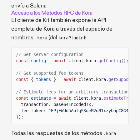
envío a Solana
Acceso a los Métodos RPC de Kora
El cliente de Kit también expone la API
completa de Kora a través del espacio de
nombres
(del
):
.kora
koraPlugin
// Get server configuration
const
config
= await
client.kora.
getConfig
();
// Get supported fee tokens
const
{
tokens
}
= await
client.kora.
getSupported
// Estimate fees for an arbitrary transaction
const
estimate
= await
client.kora.
estimateTransa
transaction: base64EncodedTx,
fee_token:
"EPjFWdd5AufqSSqeM2qN1xzybapC8G4wEGG
});
Todas las respuestas de los métodos
.kora