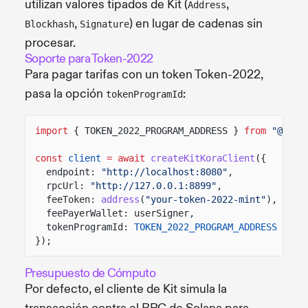
utilizan valores tipados de Kit (
,
Address
,
) en lugar de cadenas sin
Blockhash
Signature
procesar.
Soporte para Token-2022
Para pagar tarifas con un token Token-2022,
pasa la opción
:
tokenProgramId
import
{ TOKEN_2022_PROGRAM_ADDRESS }
from
"@sola
const
client
= await
createKitKoraClient
({
endpoint:
"http://localhost:8080"
,
rpcUrl:
"http://127.0.0.1:8899"
,
feeToken:
address
(
"your-token-2022-mint"
),
feePayerWallet: userSigner,
tokenProgramId:
TOKEN_2022_PROGRAM_ADDRESS
});
Presupuesto de Cómputo
Por defecto, el cliente de Kit simula la