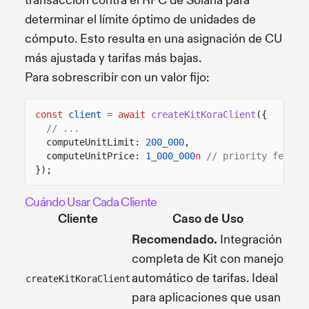
transacción contra el RPC de Solana para
determinar el límite óptimo de unidades de
cómputo. Esto resulta en una asignación de CU
más ajustada y tarifas más bajas.
Para sobrescribir con un valor fijo:
const
client
= await
createKitKoraClient
({
// ...
computeUnitLimit:
200_000
,
computeUnitPrice:
1_000_000
n
// priority fee in
});
Cuándo Usar Cada Cliente
Cliente
Caso de Uso
Recomendado.
Integración
completa de Kit con manejo
automático de tarifas. Ideal
createKitKoraClient
para aplicaciones que usan