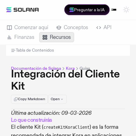
Preguntar a la IA
Comenzar aquí
Conceptos
API
Finanzas
Recursos
Tabla de Contenidos
Documentación de Solana
Kora
Guías
Integración del Cliente
Kit
Copy Markdown
Open
Última actualización: 09-03-2026
Lo que construirás
El cliente Kit (
) es la forma
createKitKoraClient
recomendada de integrar Kora en aplicaciones