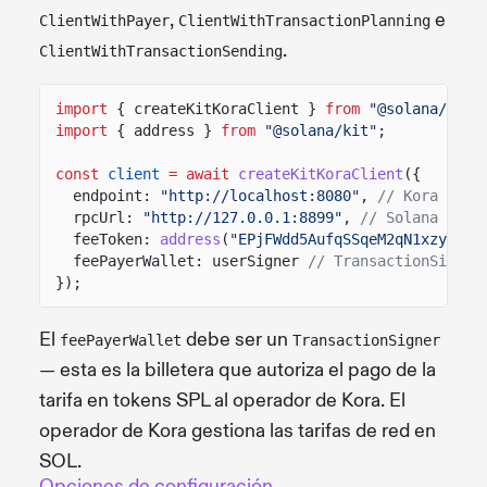
,
e
ClientWithPayer
ClientWithTransactionPlanning
.
ClientWithTransactionSending
import
{ createKitKoraClient }
from
"@solana/kora
import
{ address }
from
"@solana/kit"
;
const
client
= await
createKitKoraClient
({
endpoint:
"http://localhost:8080"
,
// Kora RPC 
rpcUrl:
"http://127.0.0.1:8899"
,
// Solana RPC 
feeToken:
address
(
"EPjFWdd5AufqSSqeM2qN1xzybapC
feePayerWallet: userSigner
// TransactionSigner
});
El
debe ser un
feePayerWallet
TransactionSigner
— esta es la billetera que autoriza el pago de la
tarifa en tokens SPL al operador de Kora. El
operador de Kora gestiona las tarifas de red en
SOL.
Opciones de configuración