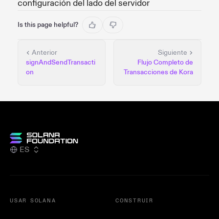
configuración del lado del servidor
Is this page helpful?
Anterior
Siguiente
signAndSendTransacti
Flujo Completo de
on
Transacciones de Kora
ES
USAR SOLANA
CONSTRUIR