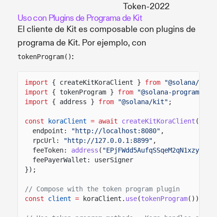
Token-2022
Uso con Plugins de Programa de Kit
El cliente de Kit es composable con plugins de
programa de Kit. Por ejemplo, con
:
tokenProgram()
import
{ createKitKoraClient }
from
"@solana/kora
import
{ tokenProgram }
from
"@solana-program/tok
import
{ address }
from
"@solana/kit"
;
const
koraClient
= await
createKitKoraClient
({
endpoint:
"http://localhost:8080"
,
rpcUrl:
"http://127.0.0.1:8899"
,
feeToken:
address
(
"EPjFWdd5AufqSSqeM2qN1xzybapC
feePayerWallet: userSigner
});
// Compose with the token program plugin
const
client
=
koraClient.
use
(
tokenProgram
());