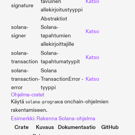
tavuinen
Katso
Lähd
signature
allekirjoitustyyppi
Abstraktiot
solana-
Solana-
Katso
Lähd
signer
tapahtumien
allekirjoittajille
solana-
Solana-
Katso
Lähd
transaction
tapahtumatyypit
solana-
Solana
transaction-
TransactionError -
Katso
Lähd
error
tyyppi
Ohjelma-cratet
Käytä
:a onchain-ohjelmien
solana-program
rakentamiseen.
Esimerkki: Rakenna Solana-ohjelma
Crate
Kuvaus
Dokumentaatio
GitHub