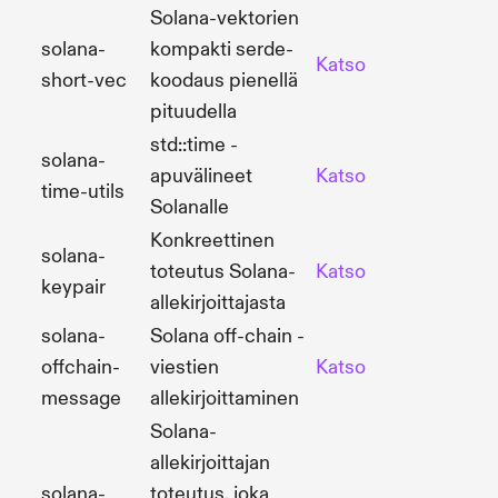
Solana-vektorien
solana-
kompakti serde-
Katso
Lähd
short-vec
koodaus pienellä
pituudella
std::time -
solana-
apuvälineet
Katso
Lähd
time-utils
Solanalle
Konkreettinen
solana-
toteutus Solana-
Katso
Lähd
keypair
allekirjoittajasta
solana-
Solana off-chain -
offchain-
viestien
Katso
Lähd
message
allekirjoittaminen
Solana-
allekirjoittajan
solana-
toteutus, joka