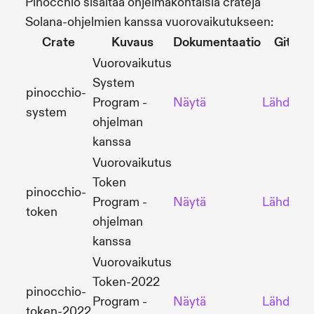
Pinocchio sisältää ohjelmakohtaisia crateja
Solana-ohjelmien kanssa vuorovaikutukseen:
Crate
Kuvaus
Dokumentaatio
GitHu
Vuorovaikutus
System
pinocchio-
Program -
Näytä
Lähdekoo
system
ohjelman
kanssa
Vuorovaikutus
Token
pinocchio-
Program -
Näytä
Lähdekoo
token
ohjelman
kanssa
Vuorovaikutus
Token-2022
pinocchio-
Program -
Näytä
Lähdekoo
token-2022