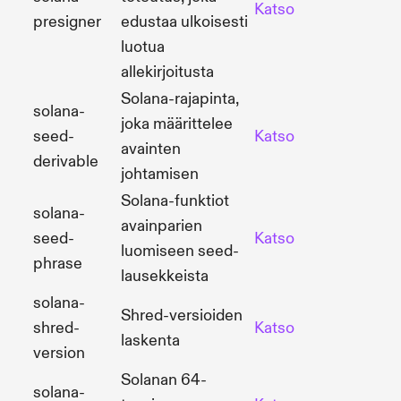
Katso
Lähd
presigner
edustaa ulkoisesti
luotua
allekirjoitusta
Solana-rajapinta,
solana-
joka määrittelee
seed-
Katso
Lähd
avainten
derivable
johtamisen
Solana-funktiot
solana-
avainparien
seed-
Katso
Lähd
luomiseen seed-
phrase
lausekkeista
solana-
Shred-versioiden
shred-
Katso
Lähd
laskenta
version
Solanan 64-
solana-