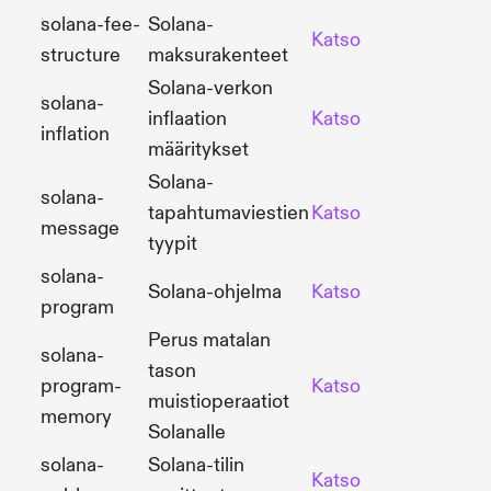
solana-fee-
Solana-
Katso
Lähd
structure
maksurakenteet
Solana-verkon
solana-
inflaation
Katso
Lähd
inflation
määritykset
Solana-
solana-
tapahtumaviestien
Katso
Lähd
message
tyypit
solana-
Solana-ohjelma
Katso
Lähd
program
Perus matalan
solana-
tason
program-
Katso
Lähd
muistioperaatiot
memory
Solanalle
solana-
Solana-tilin
Katso
Lähd