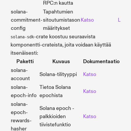
RPC:n kautta
solana-
Tapahtumien
commitment-
sitoutumistason
Katso
Lähd
config
määritykset
-crate koostuu seuraavista
solana-sdk
komponentti-crateista, joita voidaan käyttää
itsenäisesti:
Paketti
Kuvaus
Dokumentaatio
Gi
solana-
Solana-tilityyppi
Katso
Lähd
account
solana-
Tietoa Solana
Katso
Lähd
epoch-info
epochista
solana-
Solana epoch -
epoch-
palkkioiden
Katso
Lähd
rewards-
tiivistefunktio
hasher