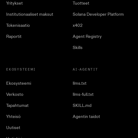
Yritykset
Tuotteet
Institutionaaliset maksut
Solana Developer Platform
Tokenisaatio
x402
Raportit
Agent Registry
Skills
EKOSYSTEEMI
AI-AGENTIT
Ekosysteemi
llms.txt
Verkosto
llms-full.txt
Tapahtumat
SKILL.md
Yhteisö
Agentin taidot
Uutiset