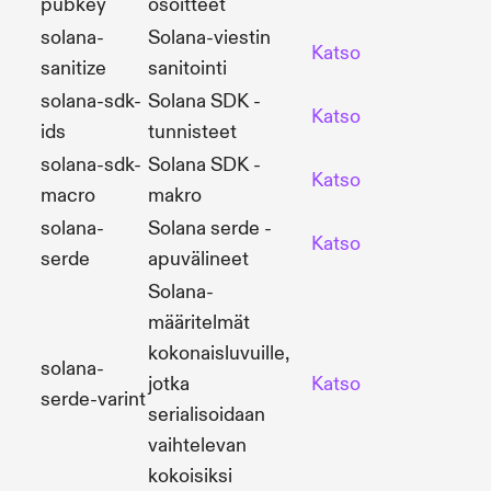
pubkey
osoitteet
solana-
Solana-viestin
Katso
Lähd
sanitize
sanitointi
solana-sdk-
Solana SDK -
Katso
Lähd
ids
tunnisteet
solana-sdk-
Solana SDK -
Katso
Lähd
macro
makro
solana-
Solana serde -
Katso
Lähd
serde
apuvälineet
Solana-
määritelmät
kokonaisluvuille,
solana-
jotka
Katso
Lähd
serde-varint
serialisoidaan
vaihtelevan
kokoisiksi