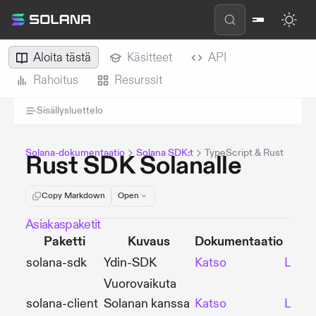
Aloita tästä
Käsitteet
API
Rahoitus
Resurssit
Sisällysluettelo
Solana-dokumentaatio
Solana SDK:t
TypeScript & Rust
Rust SDK Solanalle
Copy Markdown
Open
Asiakaspaketit
Paketti
Kuvaus
Dokumentaatio
Gi
solana-sdk
Ydin-SDK
Katso
Lähd
Vuorovaikuta
solana-client
Solanan kanssa
Katso
Lähd