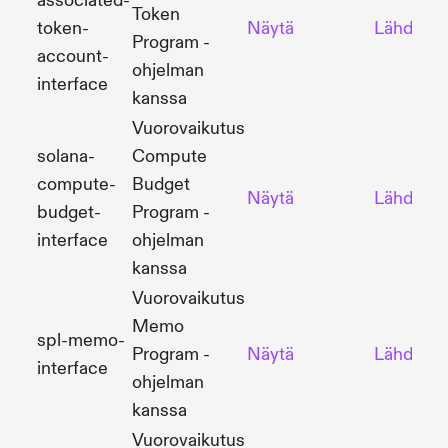
associated-
Token
token-
Näytä
Lähdekoo
Program -
account-
ohjelman
interface
kanssa
Vuorovaikutus
solana-
Compute
compute-
Budget
Näytä
Lähdekoo
budget-
Program -
interface
ohjelman
kanssa
Vuorovaikutus
Memo
spl-memo-
Program -
Näytä
Lähdekoo
interface
ohjelman
kanssa
Vuorovaikutus