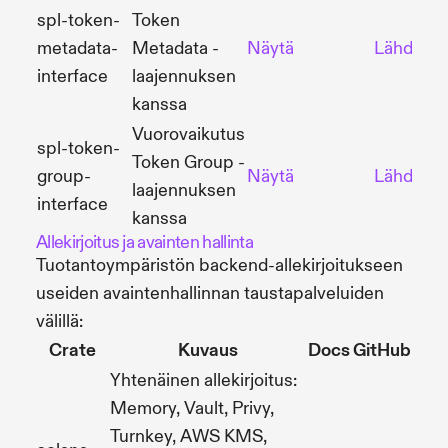
spl-token-
Token
metadata-
Metadata -
Näytä
Lähdekoo
interface
laajennuksen
kanssa
Vuorovaikutus
spl-token-
Token Group -
group-
Näytä
Lähdekoo
laajennuksen
interface
kanssa
Allekirjoitus ja avainten hallinta
Tuotantoympäristön backend-allekirjoitukseen
useiden avaintenhallinnan taustapalveluiden
välillä:
Crate
Kuvaus
Docs
GitHub
Yhtenäinen allekirjoitus:
Memory, Vault, Privy,
Turnkey, AWS KMS,