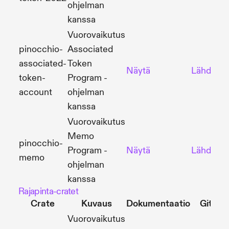
ohjelman
kanssa
Vuorovaikutus
pinocchio-
Associated
associated-
Token
Näytä
Lähdekoo
token-
Program -
account
ohjelman
kanssa
Vuorovaikutus
Memo
pinocchio-
Program -
Näytä
Lähdekoo
memo
ohjelman
kanssa
Rajapinta-cratet
Crate
Kuvaus
Dokumentaatio
GitHu
Vuorovaikutus