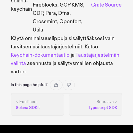
solana-
Fireblocks, GCP KMS,
Crate
Source
keychain
CDP, Para, Dfns,
Crossmint, Openfort,
Utila
Käytä ominaisuuslippuja sisällyttääksesi vain
tarvitsemasi taustajärjestelmät. Katso
Keychain-dokumentaatio
ja
Taustajärjestelmän
valinta
asennusta ja säilytysmallien ohjausta
varten.
Is this page helpful?
Edellinen
Seuraava
Solana SDK:t
Typescript SDK