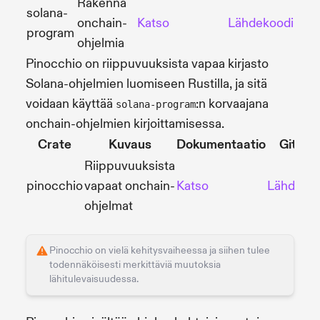
Rakenna
solana-
onchain-
Katso
Lähdekoodi
program
ohjelmia
Pinocchio on riippuvuuksista vapaa kirjasto
Solana-ohjelmien luomiseen Rustilla, ja sitä
voidaan käyttää
:n korvaajana
solana-program
onchain-ohjelmien kirjoittamisessa.
Crate
Kuvaus
Dokumentaatio
GitHu
Riippuvuuksista
pinocchio
vapaat onchain-
Katso
Lähdekoo
ohjelmat
Pinocchio on vielä kehitysvaiheessa ja siihen tulee
todennäköisesti merkittäviä muutoksia
lähitulevaisuudessa.