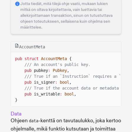
Jotta tiedät, mitä tilejä ohje vaatii, mukaan lukien
mitkä on oltava kirjoitettavia, vain luettavia tai
allekirjoittamaan transaktion, sinun on tutustuttava
ohjeen toteutukseen, sellaisena kuin ohjelma sen
määrittelee.
AccountMeta
pub struct
AccountMeta
{
/// An account's public key.
pub
pubkey
:
Pubkey
,
/// True if an `Instruction` requires a `Tran
pub
is_signer
:
bool
,
/// True if the account data or metadata may 
pub
is_writable
:
bool
,
}
Data
Ohjeen
-kenttä on tavutaulukko, joka kertoo
data
ohjelmalle, mikä funktio kutsutaan ja toimittaa