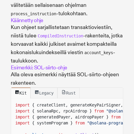
välitetään sellaisenaan ohjelman
-tulokohtaan.
process_instruction
Käännetty ohje
Kun ohjeet sarjallistetaan transaktioviestiin,
niistä tulee
-rakenteita, jotka
CompiledInstruction
korvaavat kaikki julkiset avaimet kompakteilla
kokonaislukuindekseillä viestin
-
account_keys
taulukkoon.
Esimerkki: SOL-siirto-ohje
Alla oleva esimerkki näyttää SOL-siirto-ohjeen
rakenteen.
Kit
Legacy
Rust
import
{ createClient, generateKeyPairSigner, lam
import
{ solanaRpc, rpcAirdrop }
from
"@solana/ki
import
{ generatedPayer, airdropPayer }
from
"@so
import
{ systemProgram }
from
"@solana-program/sy