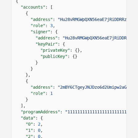
{
"accounts"
: [
{
"address"
:
"Hu28vRMGWpQXN56eaE7jRiDDRRz3vCX
"role"
:
3
,
"signer"
: {
"address"
:
"Hu28vRMGWpQXN56eaE7jRiDDRRz3v
"keyPair"
: {
"privateKey"
: {},
"publicKey"
: {}
}
}
},
{
"address"
:
"2mBY6CTgeyJNJDzo6d2Umipw2aGUquU
"role"
:
1
}
],
"programAddress"
:
"1111111111111111111111111111
"data"
: {
"0"
:
2
,
"1"
:
0
,
"2"
:
0
,