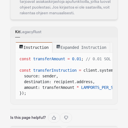
tarjoavat asiakaskirjastoja apufunktioilla, jotka luovat
ohjeet puolestasi. Jos kirjastoa ei ole saatavilla, voit
rakentaa ohjeen manuaalisesti.
Kit
Legacy
Rust
Instruction
Expanded Instruction
const
transferAmount
=
0.01
;
// 0.01 SOL
const
transferInstruction
=
client.system.instr
source: sender,
destination: recipient.address,
amount: transferAmount
*
LAMPORTS_PER_SOL
});
Is this page helpful?