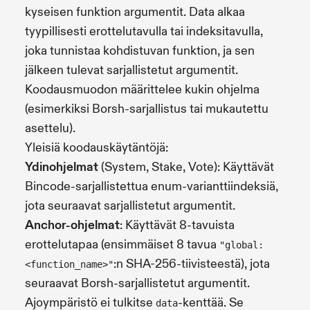
kyseisen funktion argumentit. Data alkaa
tyypillisesti erottelutavulla tai indeksitavulla,
joka tunnistaa kohdistuvan funktion, ja sen
jälkeen tulevat sarjallistetut argumentit.
Koodausmuodon määrittelee kukin ohjelma
(esimerkiksi Borsh-sarjallistus tai mukautettu
asettelu).
Yleisiä koodauskäytäntöjä:
Ydinohjelmat
(System, Stake, Vote): Käyttävät
Bincode-sarjallistettua enum-varianttiindeksiä,
jota seuraavat sarjallistetut argumentit.
Anchor-ohjelmat
: Käyttävät 8-tavuista
erottelutapaa (ensimmäiset 8 tavua
"global:
:n SHA-256-tiivisteestä), jota
<function_name>"
seuraavat Borsh-sarjallistetut argumentit.
Ajoympäristö ei tulkitse
-kenttää. Se
data