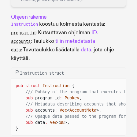
Ohjeen rakenne
koostuu kolmesta kentästä:
Instruction
: Kutsuttavan ohjelman
ID
.
program_id
: Taulukko
tilin metadatasta
accounts
: Tavutaulukko lisädatalla
data
, jota ohje
data
käyttää.
Instruction struct
pub struct
Instruction
{
/// Pubkey of the program that executes this 
pub
program_id
:
Pubkey
,
/// Metadata describing accounts that should 
pub
accounts
:
Vec
<
AccountMeta
>,
/// Opaque data passed to the program for its
pub
data
:
Vec
<
u8
>,
}