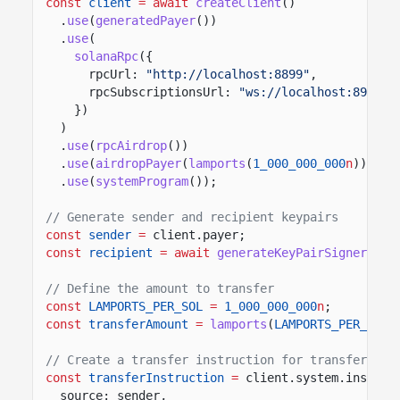
const
client
= await
createClient
()
.
use
(
generatedPayer
())
.
use
(
solanaRpc
({
rpcUrl:
"http://localhost:8899"
,
rpcSubscriptionsUrl:
"ws://localhost:8900"
})
)
.
use
(
rpcAirdrop
())
.
use
(
airdropPayer
(
lamports
(
1_000_000_000
n
)))
.
use
(
systemProgram
());
// Generate sender and recipient keypairs
const
sender
=
client.payer;
const
recipient
= await
generateKeyPairSigner
();
// Define the amount to transfer
const
LAMPORTS_PER_SOL
=
1_000_000_000
n
;
const
transferAmount
=
lamports
(
LAMPORTS_PER_SOL
// Create a transfer instruction for transferring
const
transferInstruction
=
client.system.instruc
source: sender,