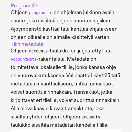
Program ID
Ohjeen
on ohjelman julkinen avain -
program_id
osoite, joka sisältää ohjeen suorituslogiikan.
Ajoympäristö käyttää tätä kenttää ohjatakseen
ohjeen oikealle ohjelmalle käsittelyä varten.
Tilin metadata
Ohjeen
-taulukko on järjestetty lista
accounts
-rakenteista. Metadata on
AccountMeta
toimitettava jokaiselle tilille, jonka kanssa ohje
on vuorovaikutuksessa. Validaattori käyttää tätä
metadataa määrittääkseen, mitkä transaktiot
voivat suorittua rinnakkain. Transaktiot, jotka
kirjoittavat eri tileille, voivat suorittua rinnakkain.
Alla oleva kaavio kuvaa transaktiota, joka
sisältää yhden ohjeen. Ohjeen
-
accounts
taulukko sisältää metadatan kahdelle tilille.