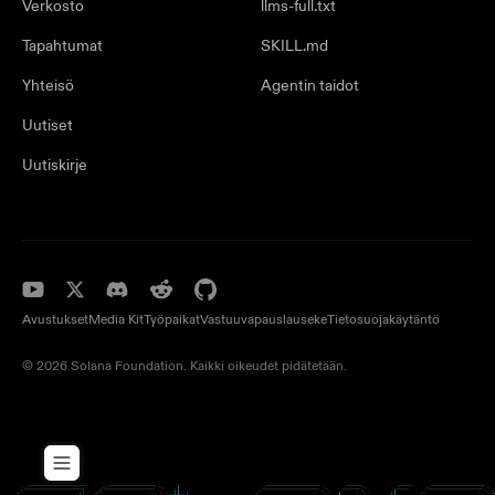
Verkosto
llms-full.txt
Tapahtumat
SKILL.md
Yhteisö
Agentin taidot
Uutiset
Uutiskirje
Avustukset
Media Kit
Työpaikat
Vastuuvapauslauseke
Tietosuojakäytäntö
© 2026 Solana Foundation. Kaikki oikeudet pidätetään.