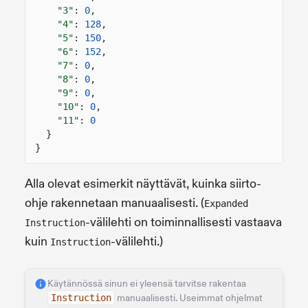
"3"
:
0
,
"4"
:
128
,
"5"
:
150
,
"6"
:
152
,
"7"
:
0
,
"8"
:
0
,
"9"
:
0
,
"10"
:
0
,
"11"
:
0
}
}
Alla olevat esimerkit näyttävät, kuinka siirto-
ohje rakennetaan manuaalisesti. (
Expanded
-välilehti on toiminnallisesti vastaava
Instruction
kuin
-välilehti.)
Instruction
Käytännössä sinun ei yleensä tarvitse rakentaa
Instruction
manuaalisesti. Useimmat ohjelmat