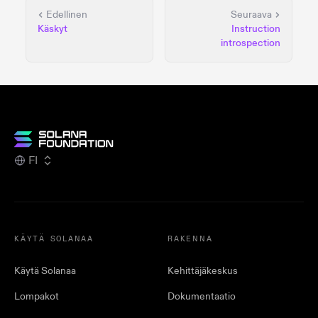
Edellinen
Seuraava
Käskyt
Instruction
introspection
FI
KÄYTÄ SOLANAA
RAKENNA
Käytä Solanaa
Kehittäjäkeskus
Lompakot
Dokumentaatio