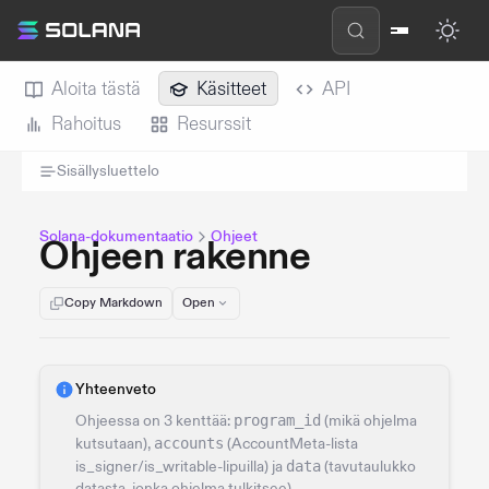
Aloita tästä
Käsitteet
API
Rahoitus
Resurssit
Sisällysluettelo
Solana-dokumentaatio
Ohjeet
Ohjeen rakenne
Copy Markdown
Open
Yhteenveto
Ohjeessa on 3 kenttää:
program_id
(mikä ohjelma
kutsutaan),
accounts
(AccountMeta-lista
is_signer/is_writable-lipuilla) ja
data
(tavutaulukko
datasta, jonka ohjelma tulkitsee).