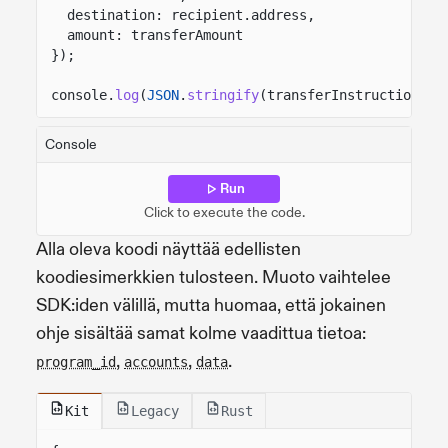
destination: recipient.address,
amount: transferAmount
});
console.
log
(
JSON
.
stringify
(transferInstruction,
n
Console
Run
Click to execute the code.
Alla oleva koodi näyttää edellisten
koodiesimerkkien tulosteen. Muoto vaihtelee
SDK:iden välillä, mutta huomaa, että jokainen
ohje sisältää samat kolme vaadittua tietoa:
,
,
.
program_id
accounts
data
Kit
Legacy
Rust