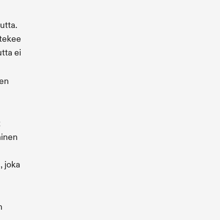
utta.
 tekee
tta ei
den
t
minen
, joka
n