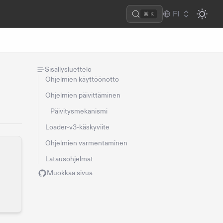
FI
⌘ K
Sisällysluettelo
Ohjelmien käyttöönotto
Ohjelmien päivittäminen
Päivitysmekanismi
Loader-v3-käskyviite
Ohjelmien varmentaminen
Latausohjelmat
Muokkaa sivua