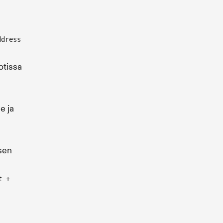
ddress
otissa
e ja
 sen
t +