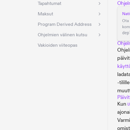
Ohjel
Tapahtumat
Maksut
Nati
Ota 
Program Derived Address
kom
dep
Ohjelmien välinen kutsu
Ohjel
Vakioiden viiteopas
Ohjel
päivit
käytt
ladata
-tili
muutt
Päivi
Kun
U
ajona
Varmi
omis