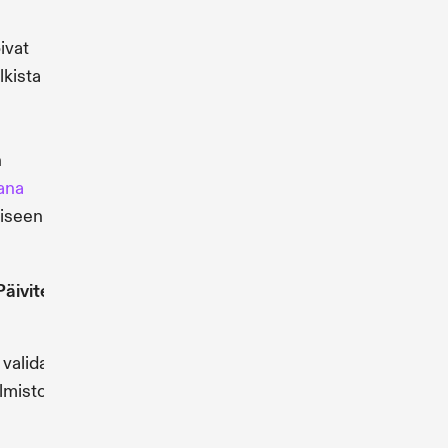
oivat
lkista
n
ana
äiseen
Päivitettävissä
Kuvaus
Omistaa
sisäänrakennetut
 validaattorin
(System, Vote,
lmistopäivityksellä
Stake) ja muut
lataajat