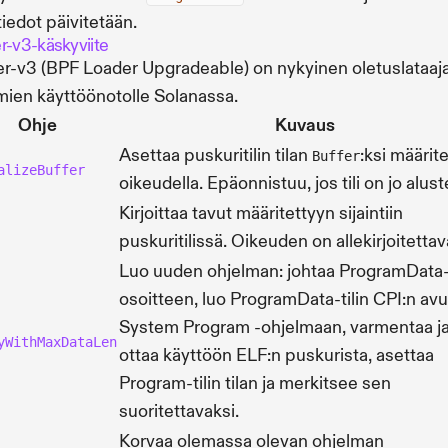
iedot päivitetään.
r-v3-käskyviite
r-v3 (BPF Loader Upgradeable) on nykyinen oletuslataaj
mien käyttöönotolle Solanassa.
Ohje
Kuvaus
Asettaa puskuritilin tilan
:ksi määrite
Buffer
alizeBuffer
oikeudella. Epäonnistuu, jos tili on jo alust
Kirjoittaa tavut määritettyyn sijaintiin
puskuritilissä. Oikeuden on allekirjoitettav
Luo uuden ohjelman: johtaa ProgramData
osoitteen, luo ProgramData-tilin CPI:n avu
System Program -ohjelmaan, varmentaa j
yWithMaxDataLen
ottaa käyttöön ELF:n puskurista, asettaa
Program-tilin tilan ja merkitsee sen
suoritettavaksi.
Korvaa olemassa olevan ohjelman