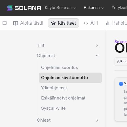
Käytä Solanaa
Rakenna
Yritykse
Aloita tästä
Käsitteet
API
Rahoit
Solana
O
Tilit
Ohjelmat
Cop
Ohjelman suoritus
Ohjelman käyttöönotto
Y
Ydinohjelmat
L
p
Esikäännetyt ohjelmat
m
Syscall-viite
p
l
Ohjeet