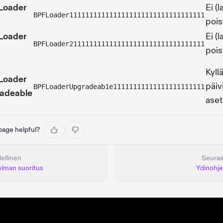
Loader
Ei (l
BPFLoader1111111111111111111111111111111111
pois
Loader
Ei (l
BPFLoader2111111111111111111111111111111111
pois
Kyllä
Loader
päiv
BPFLoaderUpgradeab1e11111111111111111111111
adeable
aset
 page helpful?
ellinen
Seura
lman suoritus
Ydinohje