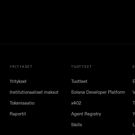
YRITYKSET
TUOTTEET
Yritykset
Tuotteet
E
Institutionaaliset maksut
Solana Developer Platform
V
Tokenisaatio
x402
T
Raportit
Agent Registry
Y
Skills
U