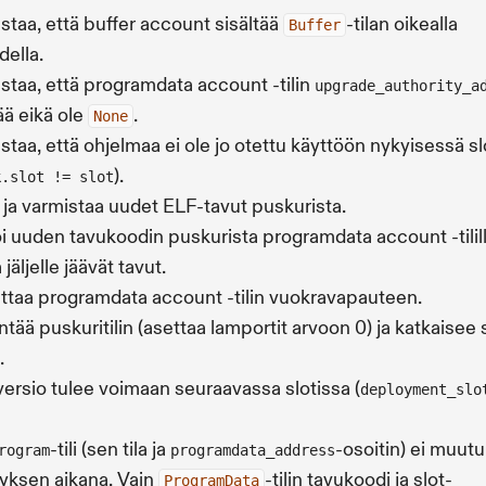
staa, että buffer account sisältää
-tilan oikealla
Buffer
della.
staa, että programdata account -tilin
upgrade_authority_a
ä eikä ole
.
None
staa, että ohjelmaa ei ole jo otettu käyttöön nykyisessä sl
).
k.slot != slot
 ja varmistaa uudet ELF-tavut puskurista.
i uuden tavukoodin puskurista programdata account -tilill
 jäljelle jäävät tavut.
ttaa programdata account -tilin vuokravapauteen.
ntää puskuritilin (asettaa lamportit arvoon 0) ja katkaisee
.
versio tulee voimaan seuraavassa slotissa (
deployment_slo
-tili (sen tila ja
-osoitin) ei muutu
rogram
programdata_address
tyksen aikana. Vain
-tilin tavukoodi ja slot-
ProgramData