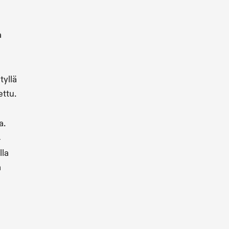
a
tyllä
ettu.
a.
-
lla
a