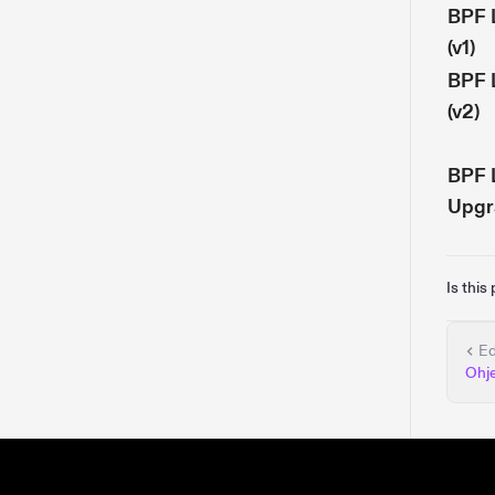
BPF 
(v1)
BPF 
(v2)
BPF 
Upgr
Is this
Ed
Ohje