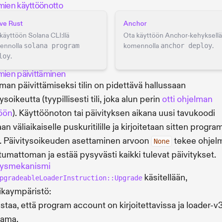
mien käyttöönotto
ve Rust
Anchor
käyttöön Solana CLI:llä
Ota käyttöön Anchor-kehyksellä
ennolla
solana program
komennolla
anchor deploy
.
loy
.
mien päivittäminen
man päivittämiseksi tilin on pidettävä hallussaan
ysoikeutta (tyypillisesti tili, joka alun perin
otti ohjelman
öön
). Käyttöönoton tai päivityksen aikana uusi tavukoodi
an väliaikaiselle puskuritilille ja kirjoitetaan sitten progra
lle. Päivitysoikeuden asettaminen arvoon
tekee ohjel
None
umattoman ja estää pysyvästi kaikki tulevat päivitykset.
tysmekanismi
käsitellään,
pgradeableLoaderInstruction::Upgrade
ikaympäristö:
staa, että program account on kirjoitettavissa ja loader-v
tama.