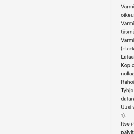
Varmi
oikeu
Varmi
täsmä
Varmi
(
cloc
Lataa
Kopio
nollaa
Rahoi
Tyhje
datan
Uusi 
).
1
Itse
P
päivi