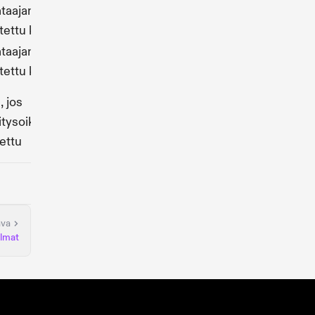
ataajan hallinta
Vanhat ohjelmat
tettu käytöstä)
ataajan hallinta
Vanhat ohjelmat
tettu käytöstä)
Omistaa kaikki
, jos
äskettäin
itysoikeus on
käyttöönotetut
ettu
ohjelmat
ava
lmat