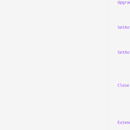
Upgra
SetAu
SetAu
Close
Exten