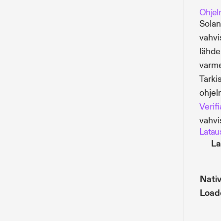
Ohjel
Sola
vahvi
lähde
varme
Tarki
ohje
Verif
vahvi
Latau
La
Nati
Load