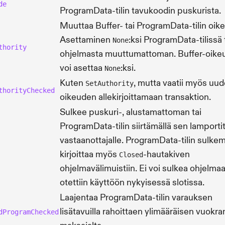
de
ProgramData-tilin tavukoodin puskurista.
Muuttaa Buffer- tai ProgramData-tilin oike
Asettaminen
:ksi ProgramData-tilissä
None
thority
ohjelmasta muuttumattoman. Buffer-oikeu
voi asettaa
:ksi.
None
Kuten
, mutta vaatii myös uu
SetAuthority
thorityChecked
oikeuden allekirjoittamaan transaktion.
Sulkee puskuri-, alustamattoman tai
ProgramData-tilin siirtämällä sen lamporti
vastaanottajalle. ProgramData-tilin sulke
kirjoittaa myös
-hautakiven
Closed
ohjelmavälimuistiin. Ei voi sulkea ohjelmaa
otettiin käyttöön nykyisessä slotissa.
Laajentaa ProgramData-tilin varauksen
lisätavuilla rahoittaen ylimääräisen vuokra
dProgramChecked