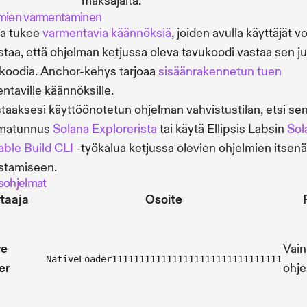
maksajalta.
mien varmentaminen
na tukee
varmentavia käännöksiä
, joiden avulla käyttäjät v
staa, että ohjelman ketjussa oleva tavukoodi vastaa sen ju
koodia. Anchor-kehys tarjoaa
sisäänrakennetun tuen
ntaville käännöksille.
staaksesi käyttöönotetun ohjelman vahvistustilan, etsi se
lmatunnus
Solana Explorerista
tai käytä Ellipsis Labsin
Sol
iable Build CLI
-työkalua ketjussa olevien ohjelmien itsen
stamiseen.
sohjelmat
taaja
Osoite
ve
Vain
NativeLoader1111111111111111111111111111111
er
ohje