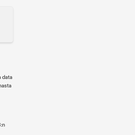
m data
masta
3:n