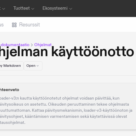
t
Tuotteet
Ekosysteemi
us
Resurssit
-dokumentaatio
Ohjelmat
hjelman käyttöönotto
y Markdown
Open
hteenveto
oader-v3:n kautta käyttöönotetut ohjelmat voidaan päivittää, kun
äivitysoikeus on asetettu. Oikeuden peruuttaminen tekee ohjelmasta
uuttumattoman. Kattaa päivitysmekanismin, loader-v3-käyttöönoton ja
äivitysohjeet, kääntämisen varmentamisen sekä käytettävissä olevat
atausohjelmat.