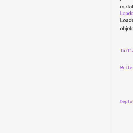
metat
Loade
Loade
ohjel
Initi
Write
Deplo