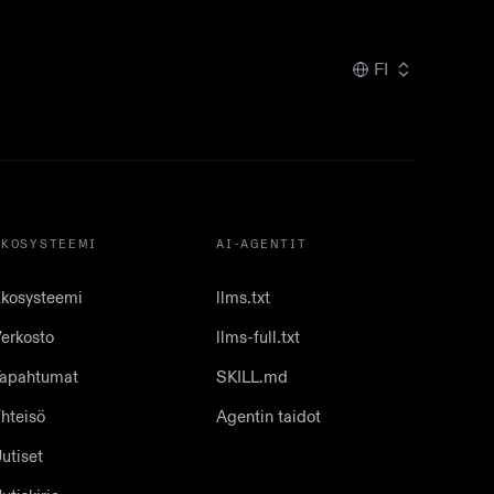
FI
EKOSYSTEEMI
AI-AGENTIT
kosysteemi
llms.txt
erkosto
llms-full.txt
apahtumat
SKILL.md
hteisö
Agentin taidot
utiset