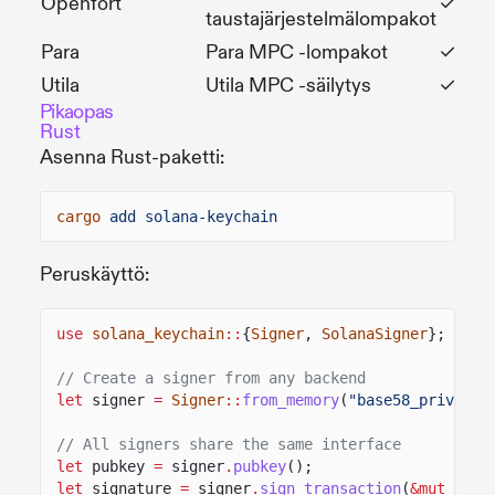
Openfort
✓
taustajärjestelmälompakot
Para
Para MPC -lompakot
✓
Utila
Utila MPC -säilytys
✓
Pikaopas
Rust
Asenna Rust-paketti:
cargo
add solana-keychain
Peruskäyttö:
use
solana_keychain
::
{
Signer
,
SolanaSigner
};
// Create a signer from any backend
let
signer
=
Signer
::
from_memory
(
"base58_private_
// All signers share the same interface
let
pubkey
=
signer
.
pubkey
();
let
signature
=
signer
.
sign_transaction
(
&mut
tx)
.