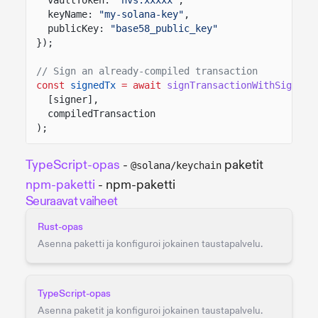
keyName:
"my-solana-key"
,
publicKey:
"base58_public_key"
});
// Sign an already-compiled transaction
const
signedTx
= await
signTransactionWithSigners
[signer],
compiledTransaction
);
TypeScript-opas
-
paketit
@solana/keychain
npm-paketti
- npm-paketti
Seuraavat vaiheet
Rust-opas
Asenna paketti ja konfiguroi jokainen taustapalvelu.
TypeScript-opas
Asenna paketit ja konfiguroi jokainen taustapalvelu.