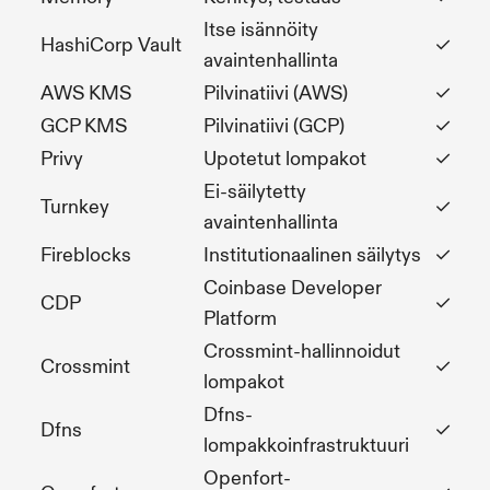
Itse isännöity
HashiCorp Vault
✓
avaintenhallinta
AWS KMS
Pilvinatiivi (AWS)
✓
GCP KMS
Pilvinatiivi (GCP)
✓
Privy
Upotetut lompakot
✓
Ei-säilytetty
Turnkey
✓
avaintenhallinta
Fireblocks
Institutionaalinen säilytys
✓
Coinbase Developer
CDP
✓
Platform
Crossmint-hallinnoidut
Crossmint
✓
lompakot
Dfns-
Dfns
✓
lompakkoinfrastruktuuri
Openfort-