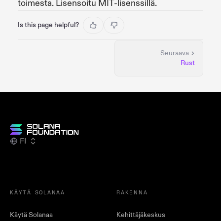
toimesta. Lisensoitu MIT-lisenssillä.
Is this page helpful?
Seuraava
Rust
FI
KÄYTÄ SOLANAA
RAKENNA
Käytä Solanaa
Kehittäjäkeskus