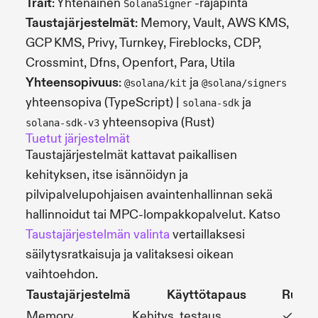
Trait
: Yhtenäinen
-rajapinta
SolanaSigner
Taustajärjestelmät
: Memory, Vault, AWS KMS,
GCP KMS, Privy, Turnkey, Fireblocks, CDP,
Crossmint, Dfns, Openfort, Para, Utila
Yhteensopivuus
:
ja
@solana/kit
@solana/signers
yhteensopiva (TypeScript) |
ja
solana-sdk
yhteensopiva (Rust)
solana-sdk-v3
Tuetut järjestelmät
Taustajärjestelmät kattavat paikallisen
kehityksen, itse isännöidyn ja
pilvipalvelupohjaisen avaintenhallinnan sekä
hallinnoidut tai MPC-lompakkopalvelut. Katso
Taustajärjestelmän valinta
vertaillaksesi
säilytysratkaisuja ja valitaksesi oikean
vaihtoehdon.
Taustajärjestelmä
Käyttötapaus
Rust
T
Memory
Kehitys, testaus
✓