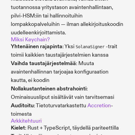
tuotannossa yritystason avaintenhallintaan,
pilvi-HSM:iin tai hallinnoituihin
lompakkopalveluihin — ilman allekirjoituskoodin
uudelleenkirjoittamista.
Miksi Keychain?
Yhtenäinen rajapinta
: Yksi
-trait
SolanaSigner
toimii kaikkien taustajärjestelmien kanssa
Vaihda taustajärjestelmää
: Muuta
avaintenhallinnan tarjoajaa konfiguraation
kautta, ei koodin
Nollakustanteinen abstrahointi
:
Ominaisuusliput sisältävät vain tarvitsemasi
Auditoitu
: Tietoturvatarkastettu
Accretion
-
toimesta
Arkkitehtuuri
Kielet
: Rust + TypeScript, täydellä pariteettilla