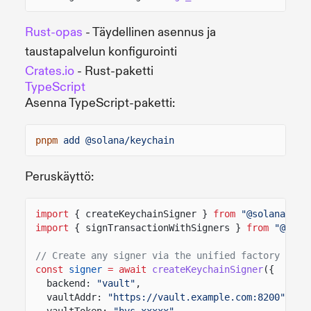
Rust-opas
- Täydellinen asennus ja
taustapalvelun konfigurointi
Crates.io
- Rust-paketti
TypeScript
Asenna TypeScript-paketti:
pnpm
add @solana/keychain
Peruskäyttö:
import
{ createKeychainSigner }
from
"@solana/key
import
{ signTransactionWithSigners }
from
"@sola
// Create any signer via the unified factory
const
signer
= await
createKeychainSigner
({
backend:
"vault"
,
vaultAddr:
"https://vault.example.com:8200"
,
vaultToken:
"hvs.xxxxx"
,