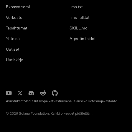
Ekosysteemi
llms.txt
Verkosto
llms-full.txt
Tapahtumat
SKILL.md
Yhteisö
Agentin taidot
Uutiset
Uutiskirje
Avustukset
Media Kit
Työpaikat
Vastuuvapauslauseke
Tietosuojakäytäntö
© 2026 Solana Foundation. Kaikki oikeudet pidätetään.