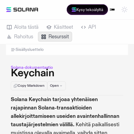
Kysy tekoälyltä
Aloita tästä
Käsitteet
API
Rahoitus
Resurssit
Sisällysluettelo
Solana-dokumentaatio
Keychain
Copy Markdown
Open
Solana Keychain tarjoaa yhtenäisen
rajapinnan Solana-transaktioiden
allekirjoittamiseen useiden avaintenhallinnan
taustajärjestelmien välillä.
Kehitä paikallisesti
muistissa olevalla avaimella, vaihda sitten