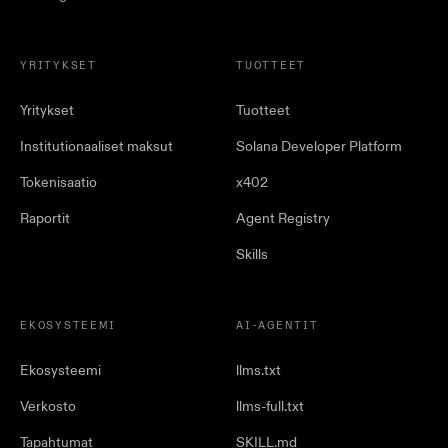
YRITYKSET
TUOTTEET
Yritykset
Tuotteet
Institutionaaliset maksut
Solana Developer Platform
Tokenisaatio
x402
Raportit
Agent Registry
Skills
EKOSYSTEEMI
AI-AGENTIT
Ekosysteemi
llms.txt
Verkosto
llms-full.txt
Tapahtumat
SKILL.md