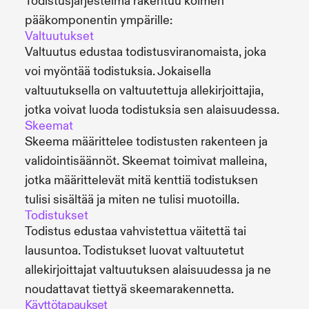
Todistusjärjestelmä rakentuu kolmen
pääkomponentin ympärille:
Valtuutukset
Valtuutus edustaa todistusviranomaista, joka
voi myöntää todistuksia. Jokaisella
valtuutuksella on valtuutettuja allekirjoittajia,
jotka voivat luoda todistuksia sen alaisuudessa.
Skeemat
Skeema määrittelee todistusten rakenteen ja
validointisäännöt. Skeemat toimivat malleina,
jotka määrittelevät mitä kenttiä todistuksen
tulisi sisältää ja miten ne tulisi muotoilla.
Todistukset
Todistus edustaa vahvistettua väitettä tai
lausuntoa. Todistukset luovat valtuutetut
allekirjoittajat valtuutuksen alaisuudessa ja ne
noudattavat tiettyä skeemarakennetta.
Käyttötapaukset