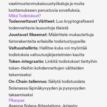
vaatimustenmukaisuustyökaluja ja muita
luottamukseen perustuvia sovelluksia.
Miksi Todistukset?
Todennettavat Väitteet
: Luo kryptografisesti
todennettavia lausuntoja tileistä
Joustavat Skeemat
: Määrittele mukautettuja
tietorakenteita erilaisille todistustyypeille
Valtuushallinta
: Hallitse kuka voi myöntää
todistuksia valtuutusjärjestelmien kautta
Token-integraatio
: Linkitä todistukset tiettyihin
token-tileihin kohdennettujen väitteiden
tekemiseksi
On-Chain-tallennus
: Säilytä todistusdata
Solanassa läpinäkyvyyden ja pysyvyyden
takaamiseksi
Pikaopas
Asenna Solana Attestations -kirjasto: