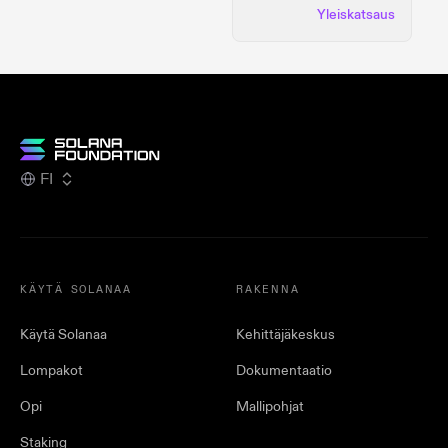
Yleiskatsaus
FI
KÄYTÄ SOLANAA
RAKENNA
Käytä Solanaa
Kehittäjäkeskus
Lompakot
Dokumentaatio
Opi
Mallipohjat
Staking