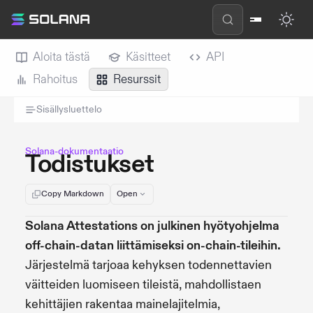
Aloita tästä
Käsitteet
API
Rahoitus
Resurssit
Sisällysluettelo
Solana-dokumentaatio
Todistukset
Copy Markdown
Open
Solana Attestations on julkinen hyötyohjelma
off-chain-datan liittämiseksi on-chain-tileihin.
Järjestelmä tarjoaa kehyksen todennettavien
väitteiden luomiseen tileistä, mahdollistaen
kehittäjien rakentaa mainelajitelmia,