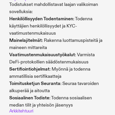
Todistukset mahdollistavat laajan valikoiman
sovelluksia:
Henkilöllisyyden Todentaminen
: Todenna
käyttäjien henkilöllisyydet ja KYC-
vaatimustenmukaisuus
Mainelajitelmät
: Rakenna luottamuspisteitä ja
maineen mittareita
Vaatimustenmukaisuustyökalut
: Varmista
DeFi-protokollien säädöstenmukaisuus
Sertifiointiohjelmat
: Myönnä ja todenna
ammatillisia sertifikaatteja
Toimitusketjun Seuranta
: Seuraa tavaroiden
alkuperää ja aitoutta
Sosiaalinen Todiste
: Todenna sosiaalisen
median tilit ja yhteisön jäsenyys
Arkkitehtuuri