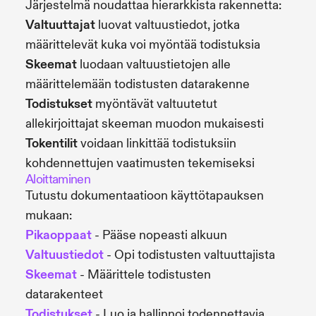
Järjestelmä noudattaa hierarkkista rakennetta:
Valtuuttajat
luovat valtuustiedot, jotka
määrittelevät kuka voi myöntää todistuksia
Skeemat
luodaan valtuustietojen alle
määrittelemään todistusten datarakenne
Todistukset
myöntävät valtuutetut
allekirjoittajat skeeman muodon mukaisesti
Tokentilit
voidaan linkittää todistuksiin
kohdennettujen vaatimusten tekemiseksi
Aloittaminen
Tutustu dokumentaatioon käyttötapauksen
mukaan:
Pikaoppaat
- Pääse nopeasti alkuun
Valtuustiedot
- Opi todistusten valtuuttajista
Skeemat
- Määrittele todistusten
datarakenteet
Todistukset
- Luo ja hallinnoi todennettavia