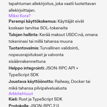
tapahtuman allekirjoitus, joka vaatii luotettavan
allekirjoittajan.
Miksi Kora?
Parempi käyttökokemus
: Käyttäjät eivät
koskaan tarvitse SOL-tokeneita
Tulojen hallinta
: Kerää maksut USDC:nä, omana
tokeninasi tai millä tahansa muuna
Tuotantovalmis
: Turvallinen validointi,
nopeusrajoitukset ja valvonta
sisäänrakennettuna
Helppo integrointi
: JSON-RPC API +
TypeScript SDK
Joustava käyttöönotto
: Railway, Docker tai
mikä tahansa pilvipalvelualusta
Arkkitehtuuri
Kieli
: Rust ja TypeScript SDK
Protokolla
: JSON-RPC 2.0