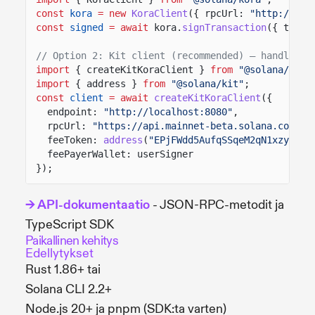
const
kora
= new
KoraClient
({ rpcUrl:
"http://loc
const
signed
= await
kora.
signTransaction
({ trans
// Option 2: Kit client (recommended) — handles p
import
{ createKitKoraClient }
from
"@solana/kora
import
{ address }
from
"@solana/kit"
;
const
client
= await
createKitKoraClient
({
endpoint:
"http://localhost:8080"
,
rpcUrl:
"https://api.mainnet-beta.solana.com"
,
feeToken:
address
(
"EPjFWdd5AufqSSqeM2qN1xzybapC
feePayerWallet: userSigner
});
→ API-dokumentaatio
- JSON-RPC-metodit ja
TypeScript SDK
Paikallinen kehitys
Edellytykset
Rust 1.86+ tai
Solana CLI 2.2+
Node.js 20+ ja pnpm (SDK:ta varten)