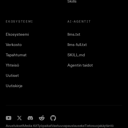
Skills
EKOSYSTEEMI
AI-AGENTIT
Ekosysteemi
llms.txt
Verkosto
llms-full.txt
Tapahtumat
SKILL.md
Yhteisö
Agentin taidot
Uutiset
Uutiskirje
Avustukset
Media Kit
Työpaikat
Vastuuvapauslauseke
Tietosuojakäytäntö