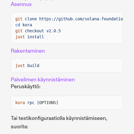
Asennus
git
clone https://github.com/solana-foundation/ko
cd
kora
git
checkout v2.0.5
just
install
Rakentaminen
just
build
Palvelimen käynnistäminen
Peruskäyttö:
kora
rpc
[OPTIONS]
Tai testikonfiguraatiolla käynnistämiseen,
suorita: