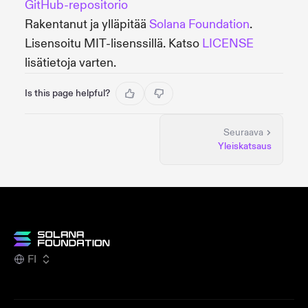
GitHub-repositorio
Rakentanut ja ylläpitää
Solana Foundation
.
Lisensoitu MIT-lisenssillä. Katso
LICENSE
lisätietoja varten.
Is this page helpful?
Seuraava
Yleiskatsaus
FI