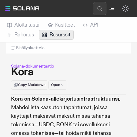
Aloita tästä
Käsitteet
API
Rahoitus
Resurssit
Sisällysluettelo
Solana-dokumentaatio
Kora
Copy Markdown
Open
Kora on Solana-allekirjoitusinfrastruktuurisi.
Mahdollista kaasuton tapahtumat, joissa
käyttäjät maksavat maksut missä tahansa
tokenissa—USDC, BONK tai sovelluksesi
omassa tokenissa—tai hoida mikä tahansa