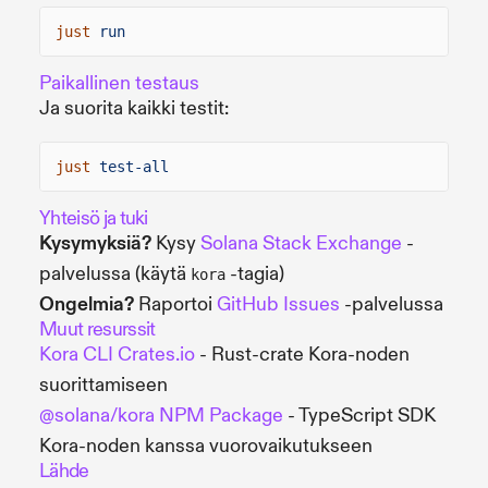
just
run
Paikallinen testaus
Ja suorita kaikki testit:
just
test-all
Yhteisö ja tuki
Kysymyksiä?
Kysy
Solana Stack Exchange
-
palvelussa (käytä
-tagia)
kora
Ongelmia?
Raportoi
GitHub Issues
-palvelussa
Muut resurssit
Kora CLI Crates.io
- Rust-crate Kora-noden
suorittamiseen
@solana/kora NPM Package
- TypeScript SDK
Kora-noden kanssa vuorovaikutukseen
Lähde