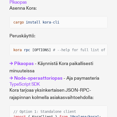
Pikaopas
Asenna Kora:
cargo
install kora-cli
Peruskäyttö:
kora
rpc
[OPTIONS]
# --help for full list of opti
→ Pikaopas
- Käynnistä Kora paikallisesti
minuuteissa
→ Node-operaattoriopas
- Aja paymasteria
TypeScript SDK
Kora tarjoaa yksinkertaisen JSON-RPC-
rajapinnan kolmella asiakasvaihtoehdolla:
// Option 1: Standalone client
import
{ KoraClient }
from
"@solana/kora"
;