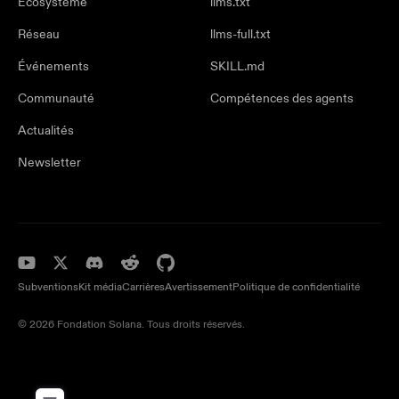
Écosystème
llms.txt
Réseau
llms-full.txt
Événements
SKILL.md
Communauté
Compétences des agents
Actualités
Newsletter
Subventions
Kit média
Carrières
Avertissement
Politique de confidentialité
© 2026 Fondation Solana. Tous droits réservés.