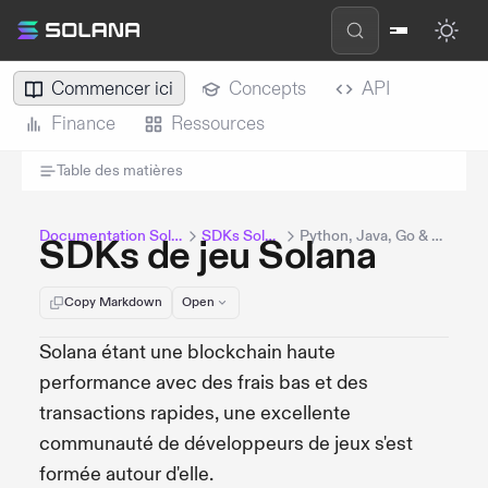
Commencer ici
Concepts
API
Finance
Ressources
Table des matières
Documentation Solana
SDKs Solana
Python, Java, Go & Plus
SDKs de jeu Solana
Copy Markdown
Open
Solana étant une blockchain haute
performance avec des frais bas et des
transactions rapides, une excellente
communauté de développeurs de jeux s'est
formée autour d'elle.