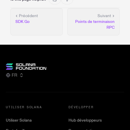
Précédent
Suivant
SDK Go
Points de terminaison
RPC
FR
UTILISER SOLANA
DÉVELOPPER
Utiliser Solana
Hub développeurs