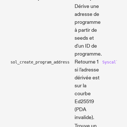
Dérive une
adresse de
programme
à partir de
seeds et
d'un ID de
programme.
Retourne 1
sol_create_program_address
SyscallCre
si l'adresse
dérivée est
sur la
courbe
Ed25519
(PDA
invalide).
Trouve un