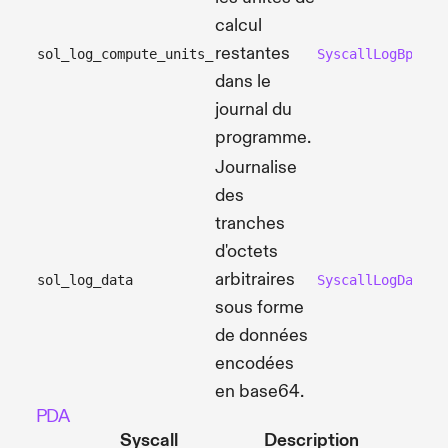
calcul
restantes
sol_log_compute_units_
SyscallLogBpfCom
dans le
journal du
programme.
Journalise
des
tranches
d'octets
arbitraires
sol_log_data
SyscallLogData
sous forme
de données
encodées
en base64.
PDA
Syscall
Description