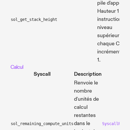
pile d'appels.
Hauteur 1 =
instruction de
sol_get_stack_height
niveau
supérieur ;
chaque CPI
incrémente d
1.
Calcul
Syscall
Description
S
Renvoie le
nombre
d'unités de
calcul
restantes
dans le
sol_remaining_compute_units
SyscallRemai