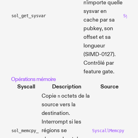
n'importe quelle
sysvar en
sol_get_sysvar
Syscal
cache par sa
pubkey, son
offset et sa
longueur
(SIMD-0127).
Contrôlé par
feature gate.
Opérations mémoire
Syscall
Description
Source
Copie
octets de la
n
source vers la
destination.
Interrompt si les
régions se
sol_memcpy_
SyscallMemcpy