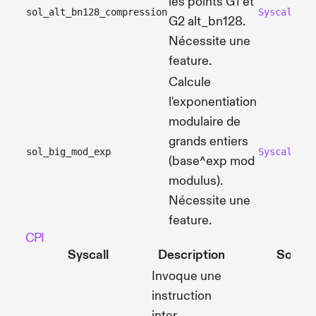
les points G1 et
sol_alt_bn128_compression
SyscallAlt
G2 alt_bn128.
Nécessite une
feature.
Calcule
l'exponentiation
modulaire de
grands entiers
sol_big_mod_exp
SyscallBig
(base^exp mod
modulus).
Nécessite une
feature.
CPI
Syscall
Description
Sourc
Invoque une
instruction
inter-