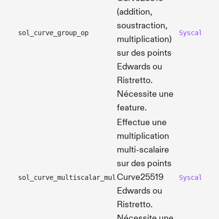
(addition,
soustraction,
sol_curve_group_op
SyscallCur
multiplication)
sur des points
Edwards ou
Ristretto.
Nécessite une
feature.
Effectue une
multiplication
multi-scalaire
sur des points
Curve25519
sol_curve_multiscalar_mul
SyscallCur
Edwards ou
Ristretto.
Nécessite une