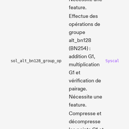
feature.
Effectue des
opérations de
groupe
alt_bn128
(BN254) :
addition G1,
sol_alt_bn128_group_op
SyscallAlt
multiplication
G1 et
vérification de
pairage.
Nécessite une
feature.
Compresse et
décompresse