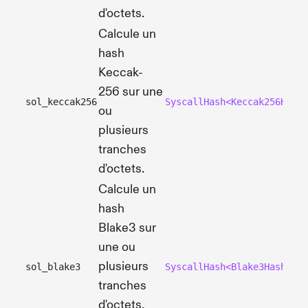
d'octets.
Calcule un
hash
Keccak-
256 sur une
sol_keccak256
SyscallHash<Keccak256Hashe
ou
plusieurs
tranches
d'octets.
Calcule un
hash
Blake3 sur
une ou
plusieurs
sol_blake3
SyscallHash<Blake3Hasher>
tranches
d'octets.