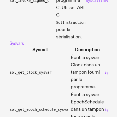
programme
sol_invoke_signed_c
SyscallInvokeS
C. Utilise l'ABI
C
SolInstruction
pour la
sérialisation.
Sysvars
Syscall
Description
Écrit la sysvar
Clock dans un
tampon fourni
sol_get_clock_sysvar
Syscal
par le
programme.
Écrit la sysvar
EpochSchedule
dans un tampon
sol_get_epoch_schedule_sysvar
Syscal
fourni par le