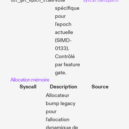
vote
sol_get_epoch_stake
SyscallGetEpochStake
spécifique
pour
l'epoch
actuelle
(SIMD-
0133).
Contrôlé
par feature
gate.
Allocation mémoire
Syscall
Description
Source
Allocateur
bump legacy
pour
l'allocation
dynamique de