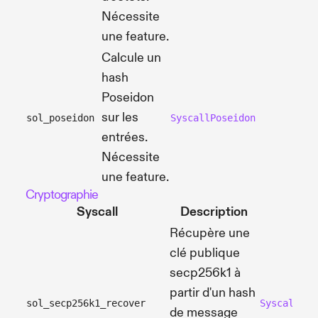
Nécessite
une feature.
Calcule un
hash
Poseidon
sur les
sol_poseidon
SyscallPoseidon
entrées.
Nécessite
une feature.
Cryptographie
Syscall
Description
Récupère une
clé publique
secp256k1 à
partir d'un hash
sol_secp256k1_recover
SyscallSec
de message