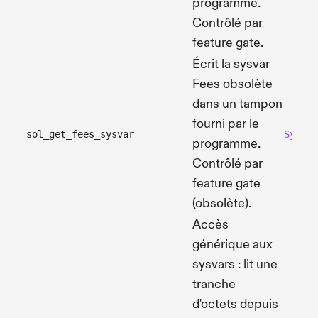
programme.
Contrôlé par
feature gate.
Écrit la sysvar
Fees obsolète
dans un tampon
fourni par le
sol_get_fees_sysvar
Syscal
programme.
Contrôlé par
feature gate
(obsolète).
Accès
générique aux
sysvars : lit une
tranche
d'octets depuis