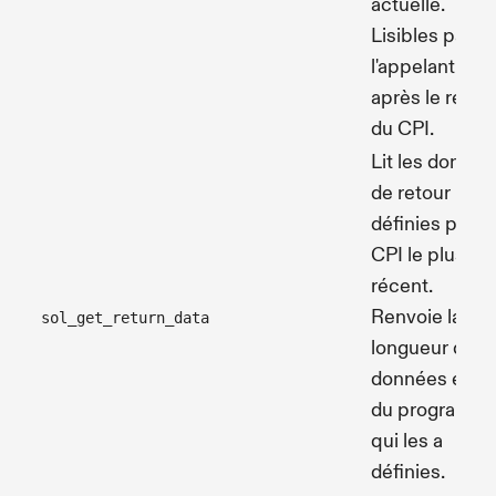
actuelle.
Lisibles par
l'appelant
après le retou
du CPI.
Lit les donnée
de retour
définies par le
CPI le plus
récent.
Renvoie la
sol_get_return_data
longueur des
données et l'I
du programm
qui les a
définies.