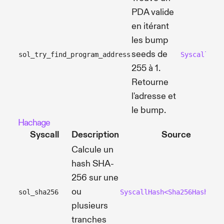
PDA valide
en itérant
les bump
seeds de
sol_try_find_program_address
SyscallTry
255 à 1.
Retourne
l'adresse et
le bump.
Hachage
Syscall
Description
Source
Calcule un
hash SHA-
256 sur une
ou
sol_sha256
SyscallHash<Sha256Hasher>
plusieurs
tranches