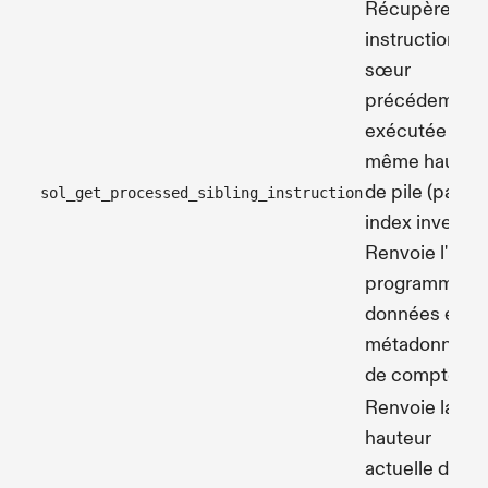
Récupère une
instruction
sœur
précédemmen
exécutée à la
même hauteu
de pile (par
sol_get_processed_sibling_instruction
index inversé)
Renvoie l'ID d
programme, l
données et le
métadonnées
de compte.
Renvoie la
hauteur
actuelle de la