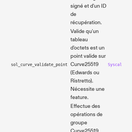
signé et d'un ID
de
récupération.
Valide qu'un
tableau
d'octets est un
point valide sur
Curve25519
sol_curve_validate_point
SyscallCur
(Edwards ou
Ristretto).
Nécessite une
feature.
Effectue des
opérations de
groupe
Curve25519