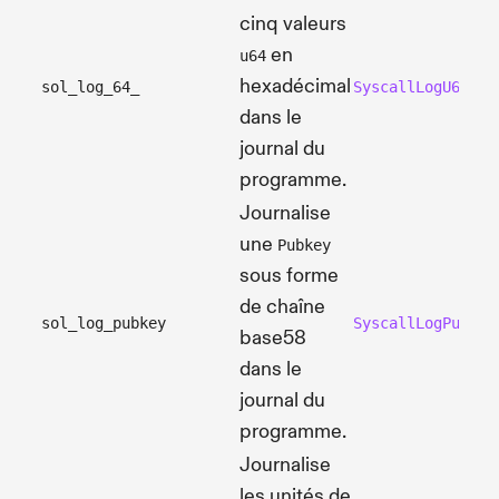
cinq valeurs
en
u64
hexadécimal
sol_log_64_
SyscallLogU64
dans le
journal du
programme.
Journalise
une
Pubkey
sous forme
de chaîne
sol_log_pubkey
SyscallLogPubkey
base58
dans le
journal du
programme.
Journalise
les unités de