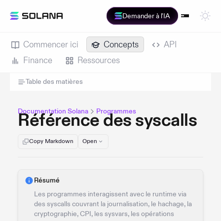
Demander à l'IA
Commencer ici
Concepts
API
Finance
Ressources
Table des matières
Documentation Solana
Programmes
Référence des syscalls
Copy Markdown
Open
Résumé
Les programmes interagissent avec le runtime via
des syscalls couvrant la journalisation, le hachage, la
cryptographie, CPI, les sysvars, les opérations