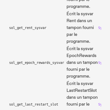
programme.
Écrit la sysvar
Rent dans un
tampon fourni
sol_get_rent_sysvar
Syscal
par le
programme.
Écrit la sysvar
EpochRewards
dans un tampon
sol_get_epoch_rewards_sysvar
Syscal
fourni par le
programme.
Écrit la sysvar
LastRestartSlot
dans un tampon
fourni par le
sol_get_last_restart_slot
Syscal